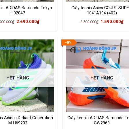
nis ADIDAS Barricade Tokyo
Giày tennis Asics COURT SLIDE
H02047
1041A194 (402)
Giá
Giá
Giá
Gi
2.690.000
₫
1.590.000
₫
900.000
₫
2.500.000
₫
gốc
hiện
gốc
hi
là:
tại
là:
tại
3.900.000₫.
là:
2.500.000₫.
là:
-0%
2.690.000₫.
1.
HẾT HÀNG
HẾT HÀNG
is Adidas Defiant Generation
Giày Tennis ADIDAS Barricade T
M H69202
GW2963