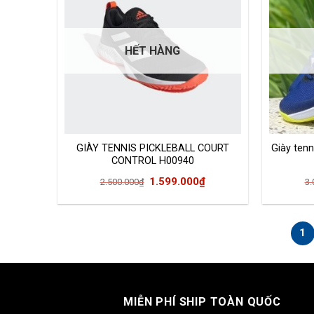
HẾT HÀNG
GIÀY TENNIS PICKLEBALL COURT
Giày tenn
CONTROL H00940
Giá
Giá
1.599.000
₫
2.500.000
₫
3.
gốc
hiện
là:
tại
2.500.000₫.
là:
1
1.599.000₫.
MIỄN PHÍ SHIP TOÀN QUỐC