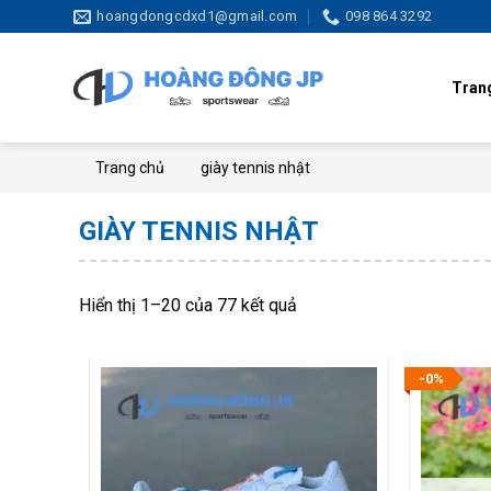
Skip
hoangdongcdxd1@gmail.com
098 864 3292
to
content
Tran
Trang chủ
giày tennis nhật
GIÀY TENNIS NHẬT
Hiển thị 1–20 của 77 kết quả
-0%