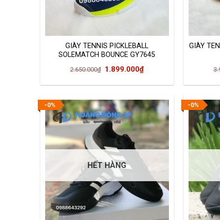
GIÀY TENNIS PICKLEBALL
GIÀY TEN
SOLEMATCH BOUNCE GY7645
Giá
Giá
1.899.000
₫
2.650.000
₫
3.
gốc
hiện
là:
tại
2.650.000₫.
là:
-0%
-0%
1.899.000₫.
HẾT HÀNG