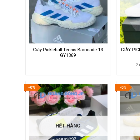
Giày Pickleball Tennis Barricade 13
GIÀY PI
GY1369
2.
-0%
-0%
HẾT HÀNG