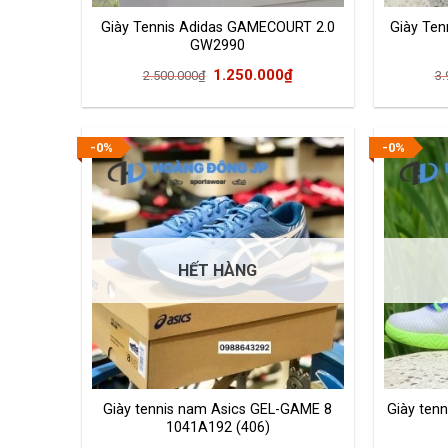
Giày Tennis Adidas GAMECOURT 2.0
Giày Ten
GW2990
Giá
Giá
1.250.000
₫
2.500.000
₫
3.
gốc
hiện
là:
tại
2.500.000₫.
là:
-0%
-0%
1.250.000₫.
HẾT HÀNG
Giày tennis nam Asics GEL-GAME 8
Giày tenn
1041A192 (406)