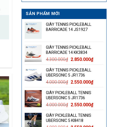
SẢN PHẨM MỚI
GIÀY TENNIS PICKLEBALL
BARRICADE 14 JS1927
GIÀY TENNIS PICKLEBALL
BARRICADE 14 KK3834
á
Giá
Giá
4.300.000
₫
2.850.000
₫
gốc
hiện
ện
GIÀY TENNIS PICKLEBALL
là:
tại
UBERSONIC 5 JR1736
4.300.000₫.
là:
Giá
Giá
4.000.000
₫
2.550.000
₫
2.850.000₫.
350.000₫.
gốc
hiện
GIÀY PICKLEBALL TENNIS
là:
tại
UBERSONIC 5 JR1736
4.000.000₫.
là:
Giá
Giá
4.000.000
₫
2.550.000
₫
2.550.000₫.
gốc
hiện
GIÀY PICKLEBALL TENNIS
là:
tại
UBERSONIC 5 KI8418
4.000.000₫.
là: