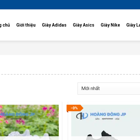
g chủ
Giới thiệu
Giày Adidas
Giày Asics
Giày Nike
Giày L
-0%