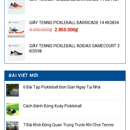
GIÀY TENNIS PICKLEBALL BARRICADE 14 KK3834
Giá
Giá
4.300.000
₫
2.850.000
₫
gốc
hiện
là:
tại
GIÀY TENNIS PICKLEBALL ADIDAS GAMECOURT 3
4.300.000₫.
là:
KI3598
2.850.000₫.
BÀI VIẾT MỚI
6 Bài Tập Pickleball Đơn Giản Ngay Tại Nhà
Cách Đánh Bóng Xoáy Pickleball
7 Bài Khởi Động Quan Trọng Trước Khi Chơi Tennis