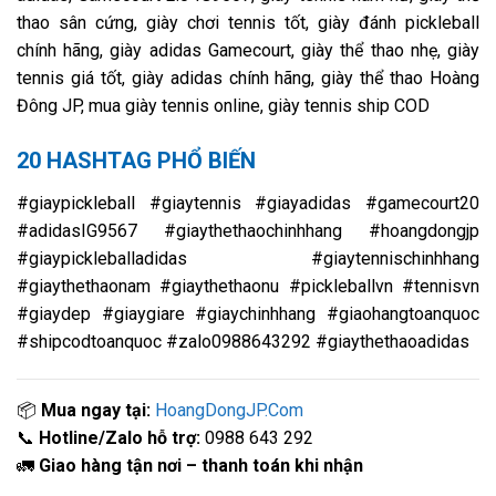
thao sân cứng, giày chơi tennis tốt, giày đánh pickleball
chính hãng, giày adidas Gamecourt, giày thể thao nhẹ, giày
tennis giá tốt, giày adidas chính hãng, giày thể thao Hoàng
Đông JP, mua giày tennis online, giày tennis ship COD
20 HASHTAG PHỔ BIẾN
#giaypickleball #giaytennis #giayadidas #gamecourt20
#adidasIG9567 #giaythethaochinhhang #hoangdongjp
#giaypickleballadidas #giaytennischinhhang
#giaythethaonam #giaythethaonu #pickleballvn #tennisvn
#giaydep #giaygiare #giaychinhhang #giaohangtoanquoc
#shipcodtoanquoc #zalo0988643292 #giaythethaoadidas
📦
Mua ngay tại:
HoangDongJP.Com
📞
Hotline/Zalo hỗ trợ:
0988 643 292
🚛
Giao hàng tận nơi – thanh toán khi nhận