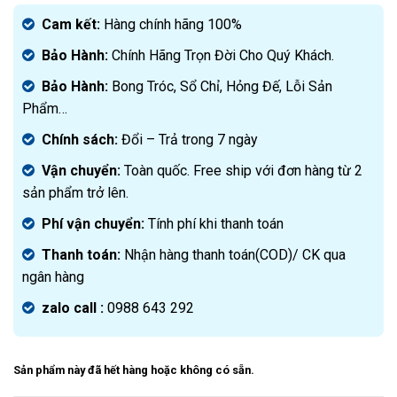
gốc
Giá
là:
hiện
Cam kết:
Hàng chính hãng 100%
2.500.000₫.
tại
Bảo Hành:
Chính Hãng Trọn Đời Cho Quý Khách.
là:
1.350.000₫.
Bảo Hành:
Bong Tróc, Sổ Chỉ, Hỏng Đế, Lỗi Sản
Phẩm…
Chính sách:
Đ
ổi – Trả trong 7 ngày
Vận chuyển:
Toàn quốc. Free ship với đơn hàng từ 2
sản phẩm trở lên.
Phí vận chuyển:
Tính phí khi thanh toán
Thanh toán:
Nhận hàng thanh toán(COD)/ CK qua
ngân hàng
zalo call :
0988 643 292
Sản phẩm này đã hết hàng hoặc không có sẵn.