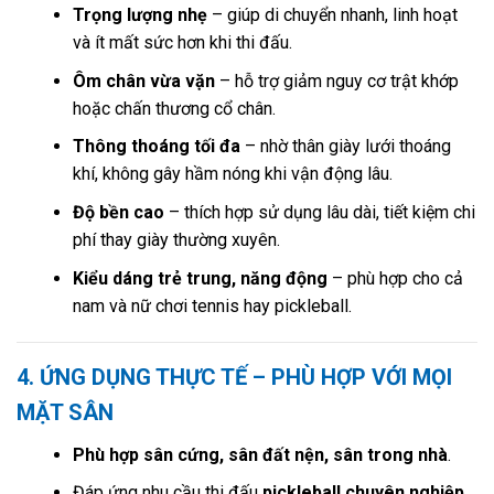
Trọng lượng nhẹ
– giúp di chuyển nhanh, linh hoạt
và ít mất sức hơn khi thi đấu.
Ôm chân vừa vặn
– hỗ trợ giảm nguy cơ trật khớp
hoặc chấn thương cổ chân.
Thông thoáng tối đa
– nhờ thân giày lưới thoáng
khí, không gây hầm nóng khi vận động lâu.
Độ bền cao
– thích hợp sử dụng lâu dài, tiết kiệm chi
phí thay giày thường xuyên.
Kiểu dáng trẻ trung, năng động
– phù hợp cho cả
nam và nữ chơi tennis hay pickleball.
4. ỨNG DỤNG THỰC TẾ – PHÙ HỢP VỚI MỌI
MẶT SÂN
Phù hợp sân cứng, sân đất nện, sân trong nhà
.
Đáp ứng nhu cầu thi đấu
pickleball chuyên nghiệp
,