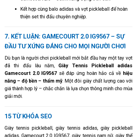
Kết hợp cùng balo adidas và vợt pickleball để hoàn
thiện set thi đấu chuyên nghiệp.
7. KẾT LUẬN: GAMECOURT 2.0 IG9567 – SỰ
ĐẦU TƯ XỨNG ĐÁNG CHO MỌI NGƯỜI CHƠI
Dù bạn là người chơi pickleball mới bắt đầu hay một tay vợt
đã thi đấu lâu năm,
Giày Tennis Pickleball adidas
Gamecourt 2.0 IG9567
sẽ đáp ứng hoàn hảo cả về
hiệu
năng – độ bền – thẩm mỹ
. Một đôi giày chất lượng cao với
giá thành hợp lý – chắc chắn là lựa chọn thông minh cho mùa
giải mới.
15 TỪ KHÓA SEO
Giày tennis pickleball, giày tennis adidas, giày pickleball
adidas, Gamecourt 2.0 IG9567, giày tennis nam nữ, giày thể