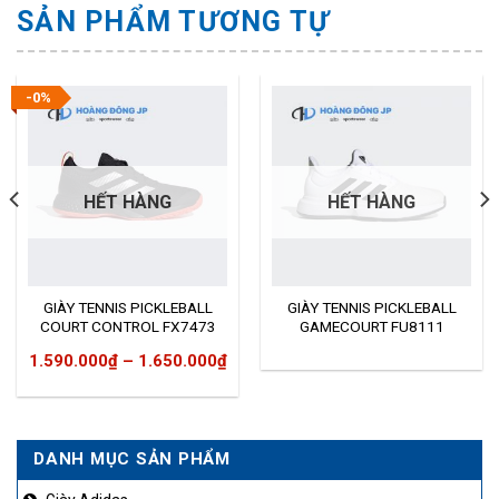
SẢN PHẨM TƯƠNG TỰ
-0%
HẾT HÀNG
HẾT HÀNG
GIÀY TENNIS PICKLEBALL
GIÀY TENNIS PICKLEBALL
COURT CONTROL FX7473
GAMECOURT FU8111
1.590.000
₫
–
1.650.000
₫
DANH MỤC SẢN PHẨM