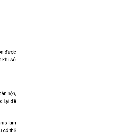
họn được
t khi sử
sân nện,
c lại đế
nnis làm
u có thể