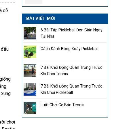
2.850.000₫.
á dễ
BÀI VIẾT MỚI
6 Bài Tập Pickleball Đơn Giản Ngay
Tại Nhà
Cách Đánh Bóng Xoáy Pickleball
 đấu.
7 Bài Khởi Động Quan Trọng Trước
Khi Chơi Tennis
 giống
tăng
7 Bài Khởi Động Quan Trọng Trước
Khi Chơi Pickleball
g xung
Luật Chơi Cơ Bản Tennis
ười chơi