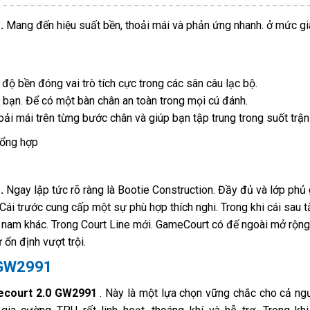
1.
Mang đến hiệu suất bền, thoải mái và phản ứng nhanh. ở mức gi
độ bền đóng vai trò tích cực trong các sân câu lạc bộ.
 bạn. Để có một bàn chân an toàn trong mọi cú đánh.
oải mái trên từng bước chân và giúp bạn tập trung trong suốt trận
 tổng hợp
1.
Ngay lập tức rõ ràng là Bootie Construction. Đầy đủ và lớp phủ
Cái trước cung cấp một sự phù hợp thích nghi. Trong khi cái sau 
 nam khác. Trong Court Line mới. GameCourt có đế ngoài mở rộn
ổn định vượt trội.
 GW2991
ecourt 2.0 GW2991
. Này là một lựa chọn vững chắc cho cả ng