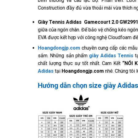
bình thường và câu lạc bộ. Phần trên: Lưới 
Construction đầy đủ vừa thoải mái vừa thích ng
Giày Tennis Adidas Gamecourt 2.0 GW299
giữa của ngón chân. Để bảo vệ chống kéo ngó
EVA được kết hợp với công nghệ Cloudfoam để
Hoangdongjp.com
chuyên cung cấp các mẫu g
sắm. Những sản phẩm
giày Adidas Tennis
t
chất lượng thực sự tốt nhất. Cam Kết
“NÓI 
Adidas
tại
Hoangdongjp.com
nhé. Chúng tôi
Hướng dẫn chọn size giày Adida