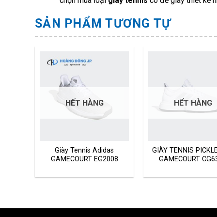
chọn mua loại
giày tennis
có đế giày thiết kế n
SẢN PHẨM TƯƠNG TỰ
HẾT HÀNG
HẾT HÀNG
as
Giày Tennis Adidas
GIÀY TENNIS PICKL
110
GAMECOURT EG2008
GAMECOURT CG6