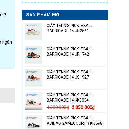
từ 2
SẢN PHẨM MỚI
GIÀY TENNIS PICKLEBALL
BARRICADE 14 JS2561
a ngân
GIÀY TENNIS PICKLEBALL
BARRICADE 14 JR1742
GIÀY TENNIS PICKLEBALL
BARRICADE 14 JS1927
GIÀY TENNIS PICKLEBALL
BARRICADE 14 KK3834
Giá
Giá
4.300.000
₫
2.850.000
₫
gốc
hiện
GIÀY TENNIS PICKLEBALL
là:
tại
ADIDAS GAMECOURT 3 KI3598
4.300.000₫.
là: