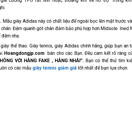
gia cường TPU rất linh hoạt, thoáng khí và hỗ trợ. Trong khi
hi.
1.
Mẫu giày Adidas này có chất liệu đế ngoài bọc lên mặt trước v
n chân. Đệm quanh gót chân đảm bảo phù hợp hơn.Midsole. Ined
 đệm nhẹ.
iày thể thao. Giày tennis, giày Adidas chính hãng, giúp bạn an
ại
Hoangdongjp.com
bán cho các Bạn. Đều cam kết rõ ràng c
KHÔNG VỚI HÀNG FAKE , HÀNG NHÁI”.
Bạn có thể thử tìm k
 luôn có các mẫu
giày tennis giảm giá
tốt nhất để bạn lựa chọn.
s