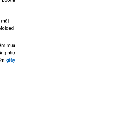
 Bootie
à mặt
 Molded
 tâm mua
ũng như
iếm
giày