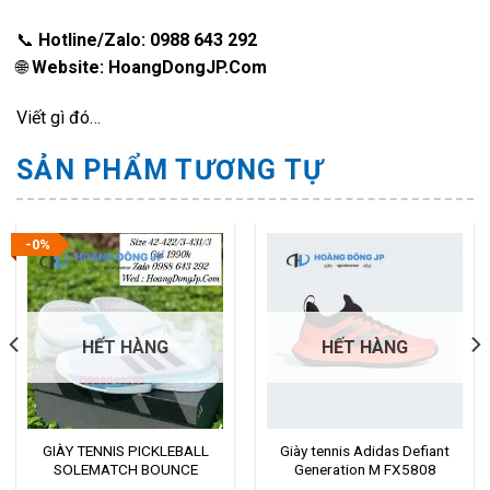
📞
Hotline/Zalo: 0988 643 292
🌐
Website: HoangDongJP.Com
Viết gì đó…
SẢN PHẨM TƯƠNG TỰ
-0%
HẾT HÀNG
HẾT HÀNG
GIÀY TENNIS PICKLEBALL
Giày tennis Adidas Defiant
SOLEMATCH BOUNCE
Generation M FX5808
FX1732