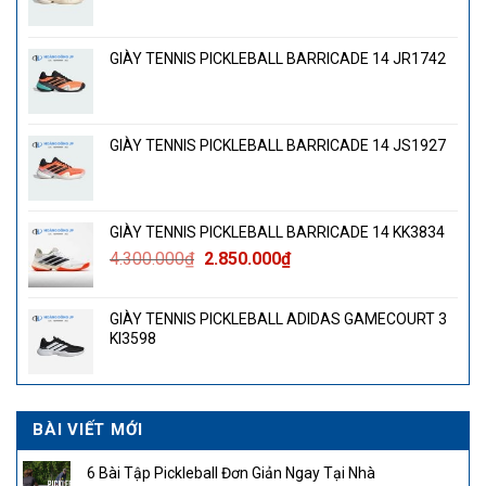
GIÀY TENNIS PICKLEBALL BARRICADE 14 JR1742
GIÀY TENNIS PICKLEBALL BARRICADE 14 JS1927
GIÀY TENNIS PICKLEBALL BARRICADE 14 KK3834
Giá
Giá
4.300.000
₫
2.850.000
₫
gốc
hiện
là:
tại
GIÀY TENNIS PICKLEBALL ADIDAS GAMECOURT 3
4.300.000₫.
là:
KI3598
2.850.000₫.
BÀI VIẾT MỚI
6 Bài Tập Pickleball Đơn Giản Ngay Tại Nhà