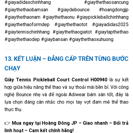
#giayadidaschinhhang #giaythethaosancung
#giaythethaobamsan #giaydebounce #hoangdongjp
#giaythethaonam #giaythethaonu #giaypickleballchinhhang
#giaythethaoformdep #giaythethaotot #giayadidas2025
#giaytennischinhhang #giaythethaogiatot #giaytapthethao
#giaythethaodep #giaybansan #giaythethaoxuhuong
13. KẾT LUẬN – ĐẲNG CẤP TRÊN TỪNG BƯỚC
CHẠY
Giày Tennis Pickleball Court Control H00940
là sự kết
hợp giữa hiệu năng thể thao và sự thoải mái bền bỉ. Với công
nghệ Bounce nhẹ và đế ngoài Adiwear bám sân tốt, đây là
lựa chọn đáng cân nhắc cho mọi tay vợt đam mê thể thao
thực thụ.
👉
Mua ngay tại Hoàng Đông JP – Giao nhanh – Đổi trả
linh hoạt – Cam kết chính hãng!