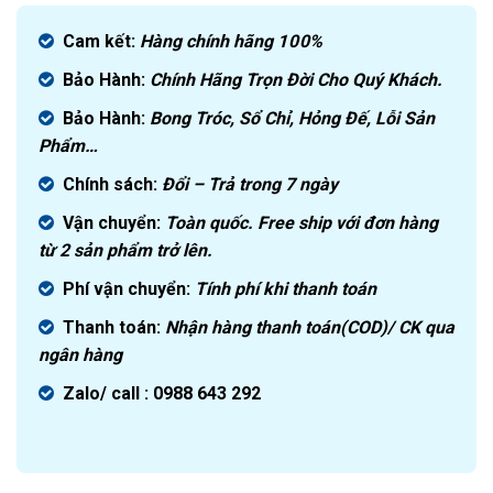
gốc
Giá
là:
hiện
Cam kết:
Hàng chính hãng
100%
2.500.000₫.
tại
là:
Bảo Hành:
Chính Hãng Trọn Đời Cho Quý Khách.
1.599.000₫.
Bảo Hành:
Bong Tróc, Sổ Chỉ, Hỏng Đế, Lỗi Sản
Phẩm…
Chính sách:
Đ
ổi – Trả trong 7 ngày
Vận chuyển:
Toàn quốc. Free ship với đơn hàng
từ 2 sản phẩm trở lên.
Phí vận chuyển:
Tính phí khi thanh toán
Thanh toán:
Nhận hàng thanh toán(COD)/ CK qua
ngân hàng
Zalo/ call : 0988 643 292