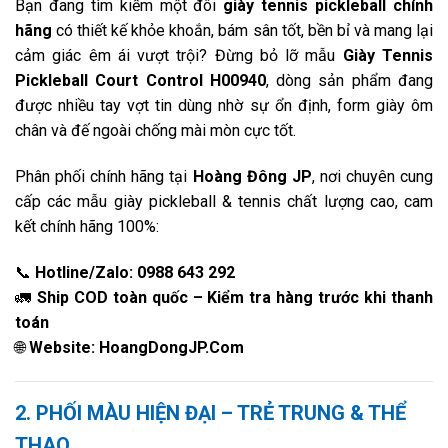
Bạn đang tìm kiếm một đôi
giày tennis pickleball chính
hãng
có thiết kế khỏe khoắn, bám sân tốt, bền bỉ và mang lại
cảm giác êm ái vượt trội? Đừng bỏ lỡ mẫu
Giày Tennis
Pickleball Court Control H00940
, dòng sản phẩm đang
được nhiều tay vợt tin dùng nhờ sự ổn định, form giày ôm
chân và đế ngoài chống mài mòn cực tốt.
Phân phối chính hãng tại
Hoàng Đông JP
, nơi chuyên cung
cấp các mẫu giày pickleball & tennis chất lượng cao, cam
kết chính hãng 100%:
📞
Hotline/Zalo: 0988 643 292
🚛
Ship COD toàn quốc – Kiểm tra hàng trước khi thanh
toán
🌐
Website: HoangDongJP.Com
2. PHỐI MÀU HIỆN ĐẠI – TRẺ TRUNG & THỂ
THAO