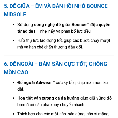
5. ĐẾ GIỮA – ÊM VÀ ĐÀN HỒI NHỜ BOUNCE
MIDSOLE
Sử dụng
công nghệ đế giữa Bounce™ độc quyền
từ adidas
– nhẹ, nẩy và phân bổ lực đều.
Hấp thụ lực tác động tốt, giúp các bước chạy mượt
mà và hạn chế chấn thương đầu gối.
6. ĐẾ NGOÀI – BÁM SÂN CỰC TỐT, CHỐNG
MÒN CAO
Đế ngoài Adiwear™
cực kỳ bền, chịu mài mòn lâu
dài.
Họa tiết vân xương cá đa hướng
giúp giữ vững độ
bám ở cả các pha xoay chuyển nhanh.
Thích hợp cho các mặt sân: sân cứng, sân xi măng,