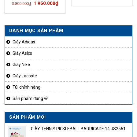
Giá
Giá
1.950.000
₫
3.800.000
₫
gốc
hiện
là:
tại
3.800.000₫.
là:
DANH MỤC SẢN PHẨM
99.000₫.
1.950.000₫.
Giày Adidas
Giày Asics
Giày Nike
Giày Lacoste
Túi chính hãng
Sản phẩm đang về
SẢN PHẨM MỚI
GIÀY TENNIS PICKLEBALL BARRICADE 14 JS2561