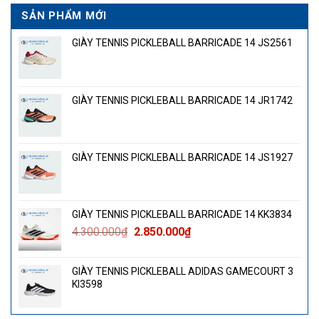
SẢN PHẨM MỚI
GIÀY TENNIS PICKLEBALL BARRICADE 14 JS2561
GIÀY TENNIS PICKLEBALL BARRICADE 14 JR1742
GIÀY TENNIS PICKLEBALL BARRICADE 14 JS1927
GIÀY TENNIS PICKLEBALL BARRICADE 14 KK3834
Giá
Giá
4.300.000
₫
2.850.000
₫
gốc
hiện
là:
tại
GIÀY TENNIS PICKLEBALL ADIDAS GAMECOURT 3
4.300.000₫.
là:
KI3598
2.850.000₫.