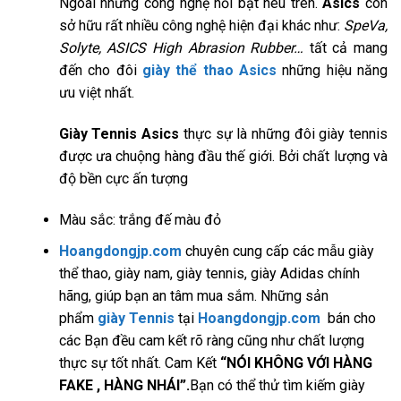
Ngoài những công nghệ nổi bật nêu trên.
Asics
còn
sở hữu rất nhiều công nghệ hiện đại khác như:
SpeVa,
Solyte, ASICS High Abrasion Rubber…
tất cả mang
đến cho đôi
giày thể thao Asics
những hiệu năng
ưu việt nhất.
Giày Tennis Asics
thực sự là những đôi giày tennis
được ưa chuộng hàng đầu thế giới. Bởi chất lượng và
độ bền cực ấn tượng
Màu sắc: trắng đế màu đỏ
Hoangdongjp.com
chuyên cung cấp các mẫu giày
thể thao, giày nam, giày tennis, giày Adidas chính
hãng, giúp bạn an tâm mua sắm. Những sản
phẩm
giày Tennis
tại
Hoangdongjp.com
bán cho
các Bạn đều cam kết rõ ràng cũng như chất lượng
thực sự tốt nhất. Cam Kết
“NÓI KHÔNG VỚI HÀNG
FAKE , HÀNG NHÁI”.
Bạn có thể thử tìm kiếm giày