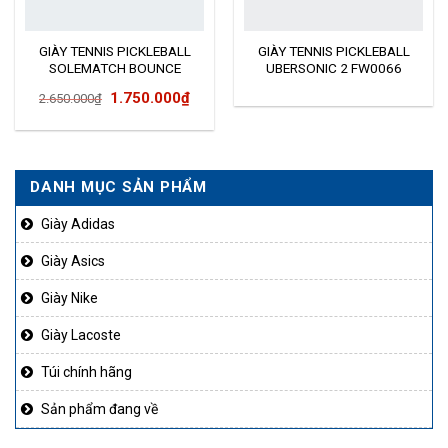
GIÀY TENNIS PICKLEBALL
GIÀY TENNIS PICKLEBALL
SOLEMATCH BOUNCE
UBERSONIC 2 FW0066
G26605
Giá
Giá
1.750.000
₫
2.650.000
₫
gốc
hiện
là:
tại
2.650.000₫.
là:
DANH MỤC SẢN PHẨM
1.750.000₫.
Giày Adidas
Giày Asics
Giày Nike
Giày Lacoste
Túi chính hãng
Sản phẩm đang về