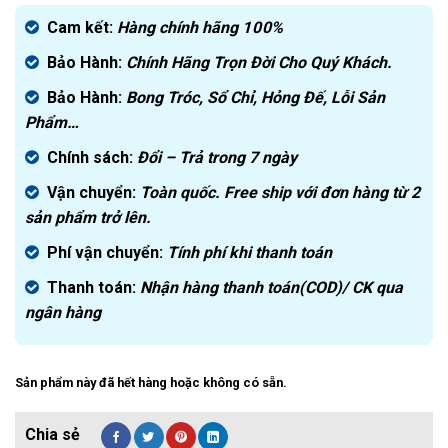
gốc
Giá
là:
hiện
Cam kết:
Hàng chính hãng
100%
2.300.000₫.
tại
Bảo Hành:
Chính Hãng Trọn Đời Cho Quý Khách.
là:
1.750.000₫.
Bảo Hành:
Bong Tróc, Sổ Chỉ, Hỏng Đế, Lỗi Sản
Phẩm…
Chính sách:
Đ
ổi – Trả trong 7 ngày
Vận chuyển:
Toàn quốc. Free ship với đơn hàng từ 2
sản phẩm trở lên.
Phí vận chuyển:
Tính phí khi thanh toán
Thanh toán:
Nhận hàng thanh toán(COD)/ CK qua
ngân hàng
Sản phẩm này đã hết hàng hoặc không có sẵn.