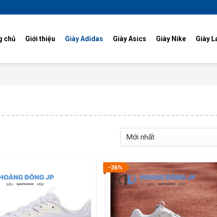
g chủ
Giới thiệu
Giày Adidas
Giày Asics
Giày Nike
Giày L
-36%