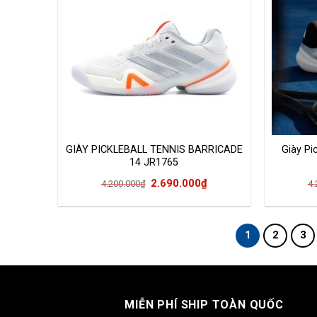
GIÀY PICKLEBALL TENNIS BARRICADE
Giày Pi
14 JR1765
Giá
Giá
2.690.000
₫
4.200.000
₫
4.
gốc
hiện
là:
tại
4.200.000₫.
là:
1
2
3
2.690.000₫.
MIỄN PHÍ SHIP TOÀN QUỐC