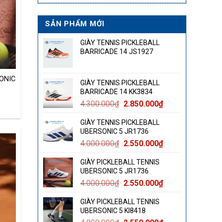
SẢN PHẨM MỚI
GIÀY TENNIS PICKLEBALL
BARRICADE 14 JS1927
ONIC
GIÀY TENNIS PICKLEBALL
BARRICADE 14 KK3834
á
Giá
Giá
4.300.000
₫
2.850.000
₫
gốc
hiện
ện
GIÀY TENNIS PICKLEBALL
là:
tại
UBERSONIC 5 JR1736
4.300.000₫.
là:
Giá
Giá
4.000.000
₫
2.550.000
₫
2.850.000₫.
550.000₫.
gốc
hiện
GIÀY PICKLEBALL TENNIS
là:
tại
UBERSONIC 5 JR1736
4.000.000₫.
là:
Giá
Giá
4.000.000
₫
2.550.000
₫
2.550.000₫.
gốc
hiện
GIÀY PICKLEBALL TENNIS
là:
tại
UBERSONIC 5 KI8418
4.000.000₫.
là: