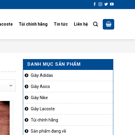
acoste
Túi chính hãng
Tin tức
Liên hệ
DANH MỤC SẢN PHẨM
Giày Adidas
Giày Asics
Giày Nike
Giày Lacoste
Túi chính hãng
Sản phẩm đang về