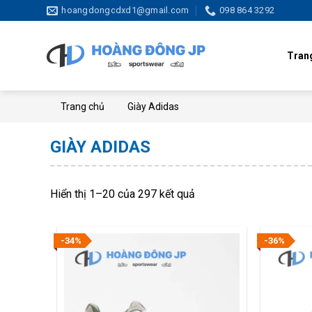
Skip
hoangdongcdxd1@gmail.com
098 864 3292
to
content
Tran
Trang chủ
Giày Adidas
GIÀY ADIDAS
Hiển thị 1–20 của 297 kết quả
-34%
-36%