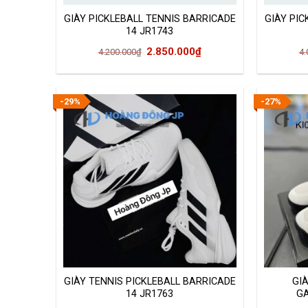
GIÀY PICKLEBALL TENNIS BARRICADE
GIÀY PIC
14 JR1743
Giá
Giá
2.850.000
₫
4.200.000
₫
4.
gốc
hiện
là:
tại
4.200.000₫.
là:
-29%
-27%
2.850.000₫.
GIÀY TENNIS PICKLEBALL BARRICADE
GI
14 JR1763
GA