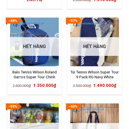
gốc
hiện
là:
tại
2.600.000₫.
là:
-48%
-57%
1.390
HẾT HÀNG
HẾT HÀNG
Balo Tennis Wilson Roland
Túi Tennis Wilson Super Tour
Garros Super Tour Chính
9 Pack RG Navy White
Hãng (WR8018301001)
Giá
Giá
Giá
Giá
1.350.000
₫
1.490.000
₫
2.600.000
₫
3.500.000
₫
gốc
hiện
gốc
hiện
là:
tại
là:
tại
2.600.000₫.
là:
3.500.000₫.
là:
-59%
-60%
1.350.000₫.
1.490