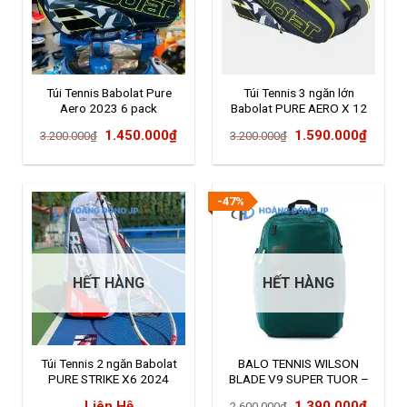
Túi Tennis Babolat Pure
Túi Tennis 3 ngăn lớn
Aero 2023 6 pack
Babolat PURE AERO X 12
2023 (751221-370)
Giá
Giá
Giá
Giá
1.450.000
₫
1.590.000
₫
3.200.000
₫
3.200.000
₫
gốc
hiện
gốc
hiện
là:
tại
là:
tại
3.200.000₫.
là:
3.200.000₫.
là:
-47%
1.450.000₫.
1.590
HẾT HÀNG
HẾT HÀNG
Túi Tennis 2 ngăn Babolat
BALO TENNIS WILSON
PURE STRIKE X6 2024
BLADE V9 SUPER TUOR –
WR8032001001
Giá
Giá
Liên Hệ
1.390.000
₫
2.600.000
₫