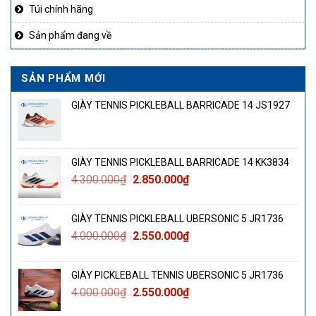
Túi chính hãng
Sản phẩm đang về
SẢN PHẨM MỚI
GIÀY TENNIS PICKLEBALL BARRICADE 14 JS1927
GIÀY TENNIS PICKLEBALL BARRICADE 14 KK3834
Giá
Giá
4.300.000
₫
2.850.000
₫
gốc
hiện
là:
tại
GIÀY TENNIS PICKLEBALL UBERSONIC 5 JR1736
4.300.000₫.
là:
Giá
Giá
4.000.000
₫
2.550.000
₫
2.850.000₫.
gốc
hiện
là:
tại
GIÀY PICKLEBALL TENNIS UBERSONIC 5 JR1736
4.000.000₫.
là:
Giá
Giá
4.000.000
₫
2.550.000
₫
2.550.000₫.
gốc
hiện