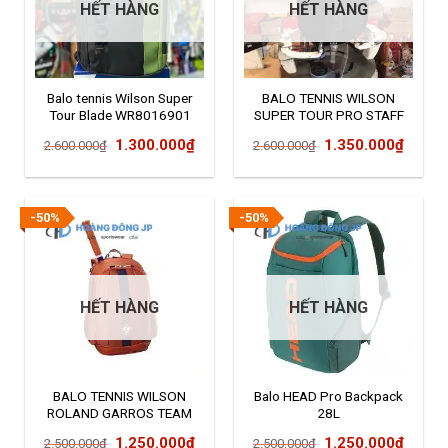
HẾT HÀNG
HẾT HÀNG
Balo tennis Wilson Super
BALO TENNIS WILSON
Tour Blade WR8016901
SUPER TOUR PRO STAFF
BLACK (WR8010801001)
Giá
Giá
Giá
Giá
1.300.000
₫
1.350.000
₫
2.600.000
₫
2.600.000
₫
gốc
hiện
gốc
hiện
là:
tại
là:
tại
2.600.000₫.
là:
2.600.000₫.
là:
-50%
-50%
1.300.000₫.
1.350
HẾT HÀNG
HẾT HÀNG
BALO TENNIS WILSON
Balo HEAD Pro Backpack
ROLAND GARROS TEAM
28L
CLAY (WR8026401001)
Giá
Giá
Giá
Giá
1.250.000
₫
1.250.000
₫
2.500.000
₫
2.500.000
₫