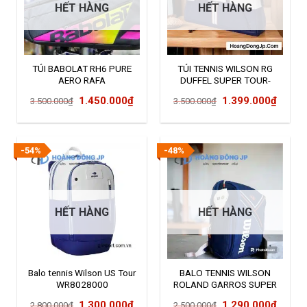
HẾT HÀNG
HẾT HÀNG
TÚI BABOLAT RH6 PURE
TÚI TENNIS WILSON RG
AERO RAFA
DUFFEL SUPER TOUR-
WR8027501001
Giá
Giá
Giá
Giá
1.450.000
₫
1.399.000
₫
3.500.000
₫
3.500.000
₫
gốc
hiện
gốc
hiện
là:
tại
là:
tại
3.500.000₫.
là:
3.500.000₫.
là:
-54%
-48%
1.450.000₫.
1.399
HẾT HÀNG
HẾT HÀNG
Balo tennis Wilson US Tour
BALO TENNIS WILSON
WR8028000
ROLAND GARROS SUPER
TOURT
Giá
Giá
Giá
Giá
1.300.000
₫
1.290.000
₫
2.800.000
₫
2.500.000
₫