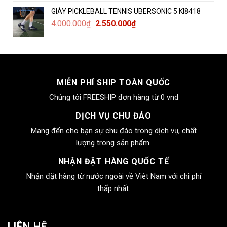
là:
tại
GIÀY PICKLEBALL TENNIS UBERSONIC 5 KI8418
4.000.000₫.
là:
Giá
Giá
4.000.000
₫
2.550.000
₫
2.550.000₫.
gốc
hiện
là:
tại
4.000.000₫.
là:
2.550.000₫.
MIỄN PHÍ SHIP TOÀN QUỐC
Chúng tôi FREESHIP đơn hàng từ 0 vnd
DỊCH VỤ CHU ĐÁO
Mang đến cho bạn sự chu đáo trong dịch vụ, chất
lượng trong sản phẩm.
NHẬN ĐẶT HÀNG QUỐC TẾ
Nhận đặt hàng từ nước ngoài về Viêt Nam với chi phí
thấp nhất.
LIÊN HỆ