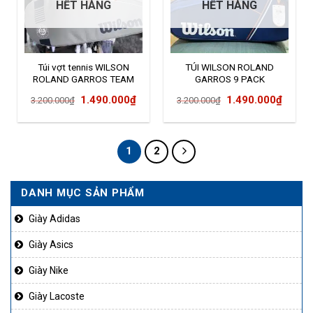
HẾT HÀNG
HẾT HÀNG
Túi vợt tennis WILSON
TÚI WILSON ROLAND
ROLAND GARROS TEAM
GARROS 9 PACK
6PK Grey/Blue
Giá
Giá
Giá
Giá
1.490.000
₫
1.490.000
₫
3.200.000
₫
3.200.000
₫
gốc
hiện
gốc
hiện
là:
tại
là:
tại
3.200.000₫.
là:
3.200.000₫.
là:
1
2
1.490.000₫.
1.490
DANH MỤC SẢN PHẨM
Giày Adidas
Giày Asics
Giày Nike
Giày Lacoste