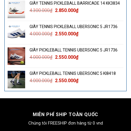
GIÀY TENNIS PICKLEBALL BARRICADE 14 KK3834
Giá
Giá
4.300.000
₫
2.850.000
₫
gốc
hiện
là:
tại
GIÀY TENNIS PICKLEBALL UBERSONIC 5 JR1736
4.300.000₫.
là:
Giá
Giá
4.000.000
₫
2.550.000
₫
2.850.000₫.
gốc
hiện
là:
tại
GIÀY PICKLEBALL TENNIS UBERSONIC 5 JR1736
4.000.000₫.
là:
Giá
Giá
4.000.000
₫
2.550.000
₫
2.550.000₫.
gốc
hiện
là:
tại
GIÀY PICKLEBALL TENNIS UBERSONIC 5 KI8418
4.000.000₫.
là:
Giá
Giá
4.000.000
₫
2.550.000
₫
2.550.000₫.
gốc
hiện
là:
tại
4.000.000₫.
là:
2.550.000₫.
MIỄN PHÍ SHIP TOÀN QUỐC
Chúng tôi FREESHIP đơn hàng từ 0 vnd