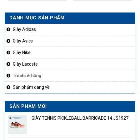
là:
tại
là:
tại
5.000.000₫.
là:
5.000.000₫.
là:
DANH MỤC SẢN PHẨM
2.500.000₫.
2.500
Giày Adidas
Giày Asics
Giày Nike
Giày Lacoste
Túi chính hãng
Sản phẩm đang về
SẢN PHẨM MỚI
GIÀY TENNIS PICKLEBALL BARRICADE 14 JS1927