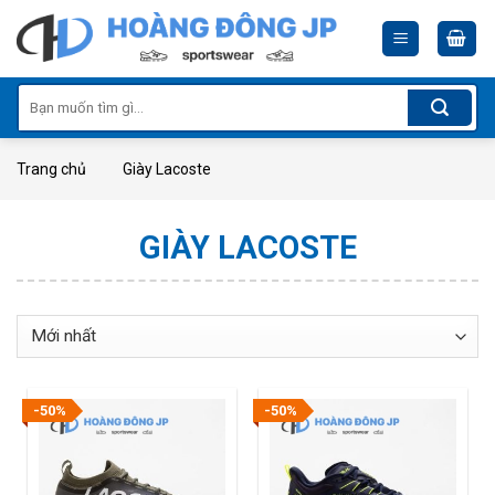
Skip
to
content
Tìm
kiếm:
Trang chủ
Giày Lacoste
GIÀY LACOSTE
-50%
-50%