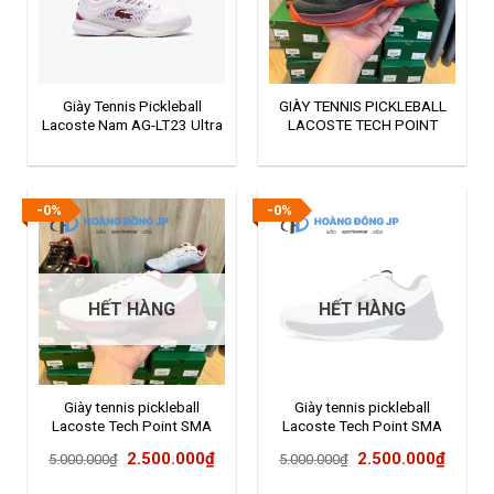
Giày Tennis Pickleball
GIÀY TENNIS PICKLEBALL
Lacoste Nam AG-LT23 Ultra
LACOSTE TECH POINT
-0%
-0%
HẾT HÀNG
HẾT HÀNG
Giày tennis pickleball
Giày tennis pickleball
Lacoste Tech Point SMA
Lacoste Tech Point SMA
746SMA0015042
Giá
Giá
Giá
Giá
2.500.000
₫
2.500.000
₫
5.000.000
₫
5.000.000
₫
gốc
hiện
gốc
hiện