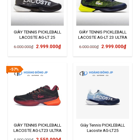
GIÀY TENNIS PICKLEBALL
GIÀY TENNIS PICKLEBALL
LACOSTE AG-LT 25
LACOSTE AG-LT 23 ULTRA
50SMA0011-5E5
Giá
Giá
Giá
Giá
2.999.000
₫
2.999.000
₫
6.000.000
₫
6.000.000
₫
gốc
hiện
gốc
hiện
là:
tại
là:
tại
6.000.000₫.
là:
6.000.000₫.
là:
-57%
2.999.000₫.
2.999
GIÀY TENNIS PICKLEBALL
Giày Tennis PICKLEBALL
LACOSTE AG-LT23 ULTRA
Lacoste AG-LT25
Giá
Giá
2.550.000
₫
5.900.000
₫