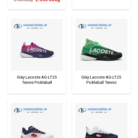
gốc
hiện
là:
tại
5.900.000₫.
là:
2.550.000₫.
Giày Lacoste AG-LT25
Giày Lacoste AG-LT25
Tennis Pickleball
Pickleball Tennis