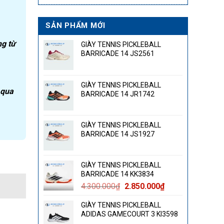
SẢN PHẨM MỚI
ng từ
GIÀY TENNIS PICKLEBALL
BARRICADE 14 JS2561
GIÀY TENNIS PICKLEBALL
 qua
BARRICADE 14 JR1742
GIÀY TENNIS PICKLEBALL
BARRICADE 14 JS1927
GIÀY TENNIS PICKLEBALL
BARRICADE 14 KK3834
Giá
Giá
4.300.000
₫
2.850.000
₫
gốc
hiện
GIÀY TENNIS PICKLEBALL
là:
tại
ADIDAS GAMECOURT 3 KI3598
4.300.000₫.
là: