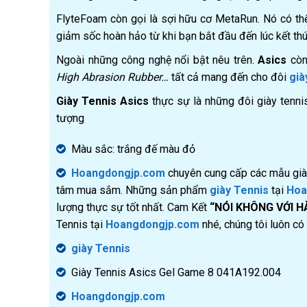
FlyteFoam còn gọi là sợi hữu cơ MetaRun. Nó có thể
giảm sốc hoàn hảo từ khi bạn bắt đầu đến lúc kết thúc
Ngoài những công nghệ nổi bật nêu trên.
Asics
còn
High Abrasion Rubber…
tất cả mang đến cho đôi
già
Giày Tennis Asics
thực sự là những đôi giày tenni
tượng
Màu sắc: trắng đế màu đỏ
Hoangdongjp.com
chuyên cung cấp các mẫu giày 
tâm mua sắm. Những sản phẩm
giày Tennis
tại
Hoa
lượng thực sự tốt nhất. Cam Kết
“NÓI KHÔNG VỚI H
Tennis
tại
Hoangdongjp.com
nhé, chúng tôi luôn c
giày Tennis
Giày Tennis Asics Gel Game 8 041A192.004
Hoangdongjp.com