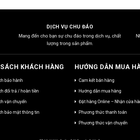
là:
tại
1.850.000₫.
là:
1.450.000₫.
DỊCH VỤ CHU ĐÁO
Mang đến cho bạn sự chu đáo trong dịch vụ, chất
N
lượng trong sản phẩm.
 SÁCH KHÁCH HÀNG
HƯỚNG DẪN MUA H
ch bảo hành
Cam kết bán hàng
h đổi trả / hoàn tiền
Hướng dẫn mua hàng
ch vận chuyển
Đặt hàng Online – Nhận cửa h
ch bảo mật thông tin
Phương thức thanh toán
Phương thức vận chuyển