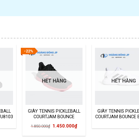
-22%
HẾT HÀNG
HẾT HÀNG
EBALL
GIÀY TENNIS PICKLEBALL
GIÀY TENNIS PICKL
FU8103
COURTJAM BOUNCE
COURTJAM BOUNCE E
CG6328
Giá
Giá
1.450.000
₫
1.850.000
₫
gốc
hiện