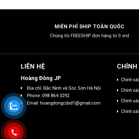
tại
00₫.
là:
1.450.000₫.
MIỄN PHÍ SHIP TOÀN QUỐC
Chúng tôi FREESHIP đơn hàng từ 0 vnd
LIÊN HỆ
CHÍNH
Hoàng Đông JP
Chính sá
Địa chỉ: Bắc Ninh và Sóc Sơn Hà Nội
Chính sác
Phone: 098 864 3292
Chính sá
Email: hoangdongcdxd1@gmail.com
Chính sá