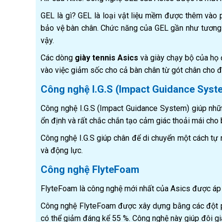
GEL là gì? GEL là loại vật liệu mềm được thêm vào 
bảo vệ bàn chân. Chức năng của GEL gần như tương 
vậy.
Các dòng
giày tennis Asics
và giày chạy bộ của họ đ
vào việc giảm sốc cho cả bàn chân từ gót chân cho 
Công nghệ I.G.S (Impact Guidance Syst
Công nghệ I.G.S (Impact Guidance System) giúp nh
ổn định và rất chắc chắn tạo cảm giác thoải mái cho 
Công nghệ I.G.S giúp chân để di chuyển một cách tự nh
và động lực.
Công nghệ FlyteFoam
FlyteFoam là công nghệ mới nhất của Asics được áp
Công nghệ FlyteFoam được xây dựng bằng các đột ph
có thể giảm đáng kể 55 %. Công nghệ này giúp đôi gi