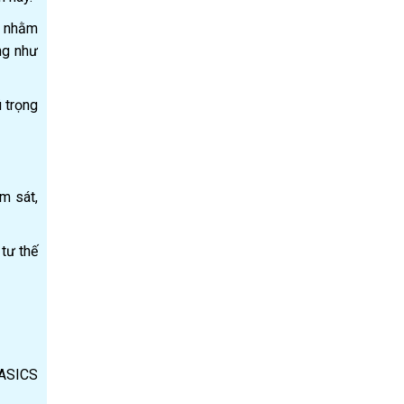
c nhằm
ng như
ú trọng
m sát,
 tư thế
 ASICS