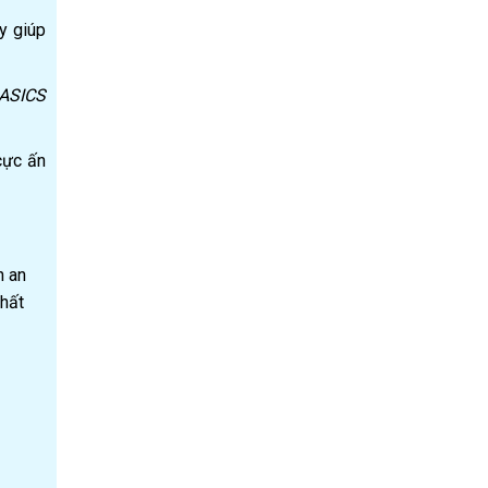
y giúp
 ASICS
cực ấn
n an
hất