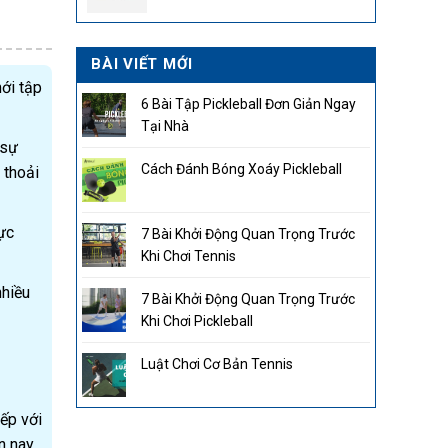
2.850.000₫.
BÀI VIẾT MỚI
ới tập
6 Bài Tập Pickleball Đơn Giản Ngay
Tại Nhà
 sự
Cách Đánh Bóng Xoáy Pickleball
 thoải
ực
7 Bài Khởi Động Quan Trọng Trước
Khi Chơi Tennis
nhiều
7 Bài Khởi Động Quan Trọng Trước
Khi Chơi Pickleball
Luật Chơi Cơ Bản Tennis
ếp với
 nay.