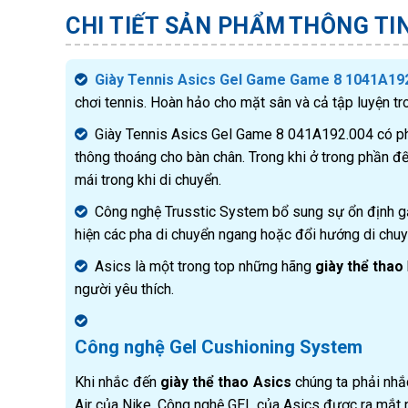
CHI TIẾT SẢN PHẨM
THÔNG TI
Giày Tennis Asics Gel Game Game 8 1041A19
chơi tennis. Hoàn hảo cho mặt sân và cả tập luyện t
Giày Tennis Asics Gel Game 8 041A192.004 có phầ
thông thoáng cho bàn chân. Trong khi ở trong phần đ
mái trong khi di chuyển.
Công nghệ Trusstic System bổ sung sự ổn định gắ
hiện các pha di chuyển ngang hoặc đổi hướng di chuy
Asics là một trong top những hãng
giày thể thao
người yêu thích.
Công nghệ Gel Cushioning System
Khi nhắc đến
giày thể thao Asics
chúng ta phải nhắ
Air của Nike. Công nghệ GEL của Asics được ra mắt 