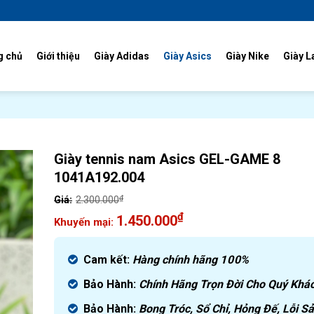
g chủ
Giới thiệu
Giày Adidas
Giày Asics
Giày Nike
Giày L
Giày tennis nam Asics GEL-GAME 8
1041A192.004
₫
2.300.000
Giá
₫
1.450.000
gốc
Giá
là:
hiện
Cam kết:
Hàng chính hãng
100%
2.300.000₫.
tại
là:
Bảo Hành:
Chính Hãng Trọn Đời Cho Quý Khá
1.450.000₫.
Bảo Hành:
Bong Tróc, Sổ Chỉ, Hỏng Đế, Lỗi S