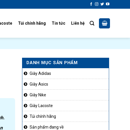
acoste
Túi chính hãng
Tin tức
Liên hệ
DANH MỤC SẢN PHẨM
Giày Adidas
Giày Asics
Giày Nike
Giày Lacoste
Túi chính hãng
ch.
Sản phẩm đang về
ản