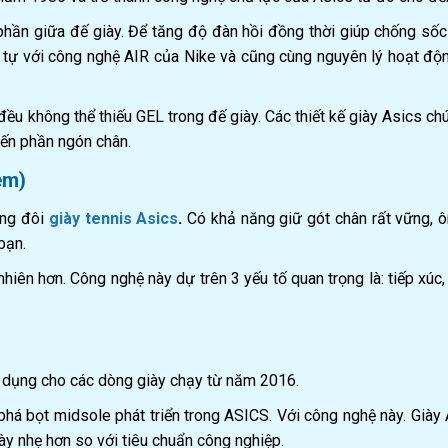
phần giữa đế giày. Để tăng độ đàn hồi đồng thời giúp chống số
tự với công nghệ AIR của Nike và cũng cùng nguyên lý hoạt độ
ều không thể thiếu GEL trong đế giày. Các thiết kế giày Asics ch
đến phần ngón chân.
em)
ững đôi
giày tennis Asics
.
Có khả năng giữ gót chân rất vững, ô
bạn.
iên hơn. Công nghệ này dự trên 3 yếu tố quan trọng là: tiếp xúc,
 dụng cho các dòng giày chạy từ năm 2016.
á bọt midsole phát triển trong ASICS. Với công nghệ này. Giày
ày nhẹ hơn so với tiêu chuẩn công nghiệp.