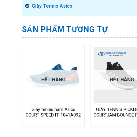
Giày Tennis Asics
SẢN PHẨM TƯƠNG TỰ
HẾT HÀNG
HẾT HÀNG
EBALL
Giày tennis nam Asics
GIÀY TENNIS PICKL
F2478
COURT SPEED FF 1041A092
COURTJAM BOUNCE 
Giá
000
₫
hiện