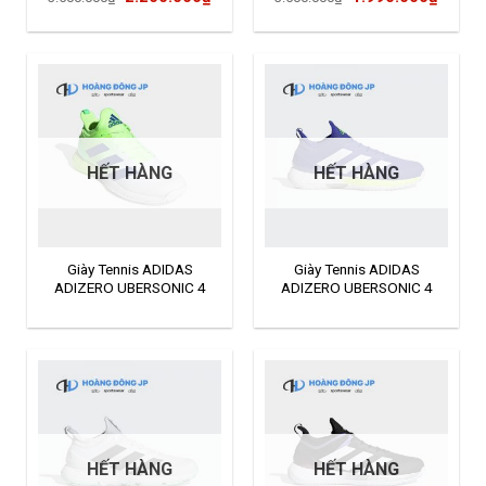
gốc
hiện
gốc
hiện
là:
tại
là:
tại
3.500.000₫.
là:
3.500.000₫.
là:
2.200.000₫.
1.990
HẾT HÀNG
HẾT HÀNG
Giày Tennis ADIDAS
Giày Tennis ADIDAS
ADIZERO UBERSONIC 4
ADIZERO UBERSONIC 4
GZ8465
GZ8464
HẾT HÀNG
HẾT HÀNG