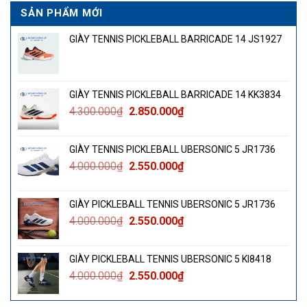
SẢN PHẨM MỚI
GIÀY TENNIS PICKLEBALL BARRICADE 14 JS1927
GIÀY TENNIS PICKLEBALL BARRICADE 14 KK3834
Giá
Giá
4.300.000
₫
2.850.000
₫
gốc
hiện
là:
tại
GIÀY TENNIS PICKLEBALL UBERSONIC 5 JR1736
4.300.000₫.
là:
Giá
Giá
4.000.000
₫
2.550.000
₫
2.850.000₫.
gốc
hiện
là:
tại
GIÀY PICKLEBALL TENNIS UBERSONIC 5 JR1736
4.000.000₫.
là:
Giá
Giá
4.000.000
₫
2.550.000
₫
2.550.000₫.
gốc
hiện
là:
tại
GIÀY PICKLEBALL TENNIS UBERSONIC 5 KI8418
4.000.000₫.
là:
Giá
Giá
4.000.000
₫
2.550.000
₫
2.550.000₫.
gốc
hiện
là:
tại