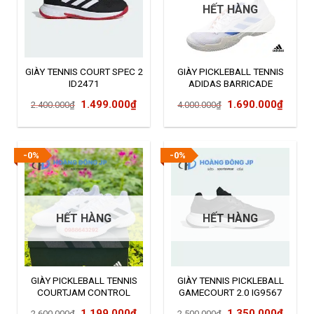
HẾT HÀNG
GIÀY TENNIS COURT SPEC 2
GIÀY PICKLEBALL TENNIS
ID2471
ADIDAS BARRICADE
GY1369
Giá
Giá
Giá
Giá
1.499.000
₫
1.690.000
₫
2.400.000
₫
4.000.000
₫
gốc
hiện
gốc
hiện
là:
tại
là:
tại
2.400.000₫.
là:
4.000.000₫.
là:
-0%
-0%
1.499.000₫.
1.690
HẾT HÀNG
HẾT HÀNG
GIÀY PICKLEBALL TENNIS
GIÀY TENNIS PICKLEBALL
COURTJAM CONTROL
GAMECOURT 2.0 IG9567
ID1538
Giá
Giá
Giá
Giá
1.199.000
₫
1.350.000
₫
2.600.000
₫
2.500.000
₫