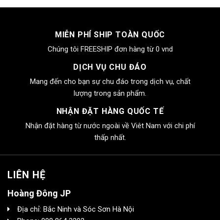
4.000.000₫.
là:
2.550.000₫.
MIỄN PHÍ SHIP TOÀN QUỐC
Chúng tôi FREESHIP đơn hàng từ 0 vnd
DỊCH VỤ CHU ĐÁO
Mang đến cho bạn sự chu đáo trong dịch vụ, chất
lượng trong sản phẩm.
NHẬN ĐẶT HÀNG QUỐC TẾ
Nhận đặt hàng từ nước ngoài về Viêt Nam với chi phí
thấp nhất.
LIÊN HỆ
Hoàng Đông JP
Địa chỉ: Bắc Ninh và Sóc Sơn Hà Nội