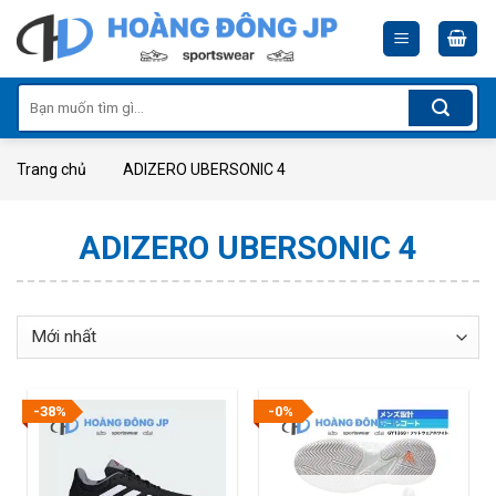
Skip
to
content
Tìm
kiếm:
Trang chủ
ADIZERO UBERSONIC 4
ADIZERO UBERSONIC 4
-38%
-0%