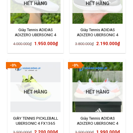
HẾT HÀNG
HẾT HÀNG
Giày Tennis ADIDAS
Giày Tennis ADIDAS
ADIZERO UBERSONIC 4
ADIZERO UBERSONIC 4
GW2512
FZ4881
Giá
Giá
Giá
Giá
1.950.000
₫
2.190.000
₫
4.000.000
₫
3.800.000
₫
gốc
hiện
gốc
hiện
là:
tại
là:
tại
4.000.000₫.
là:
3.800.000₫.
là:
-0%
-0%
1.950.000₫.
2.190
HẾT HÀNG
HẾT HÀNG
GIÀY TENNIS PICKLEBALL
Giày Tennis ADIDAS
UBERSONIC 4 FX1365
ADIZERO UBERSONIC 4
FZ4880
Giá
Giá
Giá
Giá
2.200.000
₫
1.990.000
₫
3.500.000
₫
3.500.000
₫