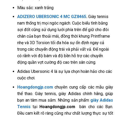
Màu sắc: xanh trắng
ADIZERO UBERSONIC 4 MC GZ8465
.
Giày tennis
nam thống trị mọi ngóc ngách. Cuộc biểu tình bằng
sợi đốt cũng sử dụng lưới phía trên để giữ cho đôi
chân của bạn thoải mái, đồng thời khung Printframe
nhẹ và 3D Torsion tối đa hóa sự ổn định ngay cả
trong các chuyển động trái và phải vất vả. Đế ngoài
có rãnh với độ bám và độ bền hỗ trợ các chuyển
động quần vợt cường độ cao trên sân cứng.
Adidas Ubersonic 4 là sự lựa chọn hoàn hảo cho các
cuộc chơi.
Hoangdongjp.com
chuyên cung cấp các mẫu giày
thể thao. Giày tennis, giày Adidas chính hãng, giúp
bạn an tâm mua sắm. Những sản phẩm
giày Adidas
Tennis
tại
Hoangdongjp.com
bán cho các Bạn.
Đều cam kết rõ ràng cũng như chất lượng thực sự tốt