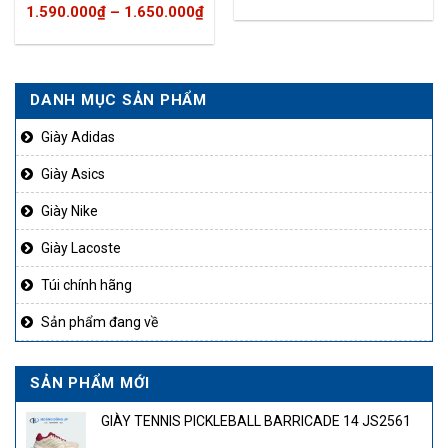
1.590.000
₫
–
1.650.000
₫
DANH MỤC SẢN PHẨM
50.000₫.
Giày Adidas
Giày Asics
Giày Nike
Giày Lacoste
Túi chính hãng
Sản phẩm đang về
SẢN PHẨM MỚI
GIÀY TENNIS PICKLEBALL BARRICADE 14 JS2561