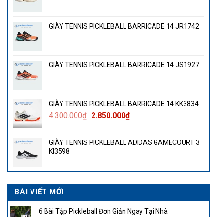
GIÀY TENNIS PICKLEBALL BARRICADE 14 JR1742
GIÀY TENNIS PICKLEBALL BARRICADE 14 JS1927
GIÀY TENNIS PICKLEBALL BARRICADE 14 KK3834
Giá
Giá
4.300.000
₫
2.850.000
₫
gốc
hiện
là:
tại
GIÀY TENNIS PICKLEBALL ADIDAS GAMECOURT 3
4.300.000₫.
là:
KI3598
2.850.000₫.
BÀI VIẾT MỚI
6 Bài Tập Pickleball Đơn Giản Ngay Tại Nhà