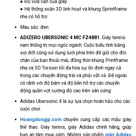
● Độ vừa vặn của giày
● Hệ thống xoắn 3D linh hoạt và khung Sprintframe
nhẹ có hỗ trợ
Màu sắc: đen
ADIZERO UBERSONIC 4 MC FZ4881.
Giày tennis
nam thống trị mọi ngóc ngách. Cuộc biểu tình bằng
sợi đốt cũng sử dụng lưới phía trên để giữ cho đôi
chân của bạn thoải mái, đồng thời khung Printframe
nhẹ và 3D Torsion tối đa hóa sự ổn định ngay cả
trong các chuyển động trái và phải vất vả. Đế ngoài
có rãnh với độ bám và độ bền hỗ trợ các chuyển
động quần vợt cường độ cao trên sân cứng.
Adidas Ubersonic 4 là sự lựa chọn hoàn hảo cho các
cuộc chơi.
Hoangdongjp.com
chuyên cung cấp các mẫu giày
thể thao. Giày tennis, giày Adidas chính hãng, giúp
bạn an tâm mua sắm. Những sản phẩm
giày Adidas