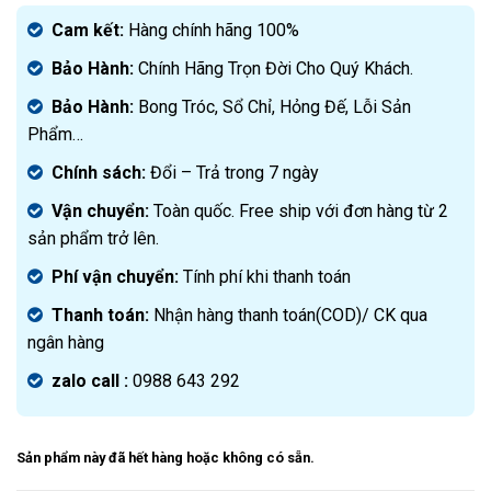
gốc
Giá
là:
hiện
Cam kết:
Hàng chính hãng 100%
3.800.000₫.
tại
Bảo Hành:
Chính Hãng Trọn Đời Cho Quý Khách.
là:
2.190.000₫.
Bảo Hành:
Bong Tróc, Sổ Chỉ, Hỏng Đế, Lỗi Sản
Phẩm…
Chính sách:
Đ
ổi – Trả trong 7 ngày
Vận chuyển:
Toàn quốc. Free ship với đơn hàng từ 2
sản phẩm trở lên.
Phí vận chuyển:
Tính phí khi thanh toán
Thanh toán:
Nhận hàng thanh toán(COD)/ CK qua
ngân hàng
zalo call :
0988 643 292
Sản phẩm này đã hết hàng hoặc không có sẵn.