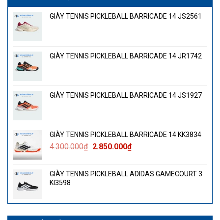
GIÀY TENNIS PICKLEBALL BARRICADE 14 JS2561
GIÀY TENNIS PICKLEBALL BARRICADE 14 JR1742
GIÀY TENNIS PICKLEBALL BARRICADE 14 JS1927
GIÀY TENNIS PICKLEBALL BARRICADE 14 KK3834
Giá
Giá
4.300.000
₫
2.850.000
₫
gốc
hiện
là:
tại
GIÀY TENNIS PICKLEBALL ADIDAS GAMECOURT 3
4.300.000₫.
là:
KI3598
2.850.000₫.