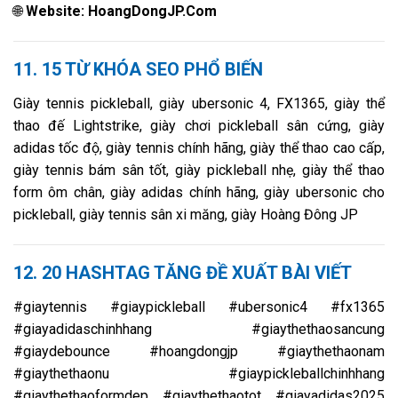
🌐
Website: HoangDongJP.Com
11. 15 TỪ KHÓA SEO PHỔ BIẾN
Giày tennis pickleball, giày ubersonic 4, FX1365, giày thể
thao đế Lightstrike, giày chơi pickleball sân cứng, giày
adidas tốc độ, giày tennis chính hãng, giày thể thao cao cấp,
giày tennis bám sân tốt, giày pickleball nhẹ, giày thể thao
form ôm chân, giày adidas chính hãng, giày ubersonic cho
pickleball, giày tennis sân xi măng, giày Hoàng Đông JP
12. 20 HASHTAG TĂNG ĐỀ XUẤT BÀI VIẾT
#giaytennis #giaypickleball #ubersonic4 #fx1365
#giayadidaschinhhang #giaythethaosancung
#giaydebounce #hoangdongjp #giaythethaonam
#giaythethaonu #giaypickleballchinhhang
#giaythethaoformdep #giaythethaotot #giayadidas2025