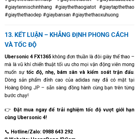
#giaytennischinhhang #giaythethaogiatot #giaytapthethao
#giaythethaodep #giaybansan #giaythethaoxuhuong
13. KẾT LUẬN – KHẲNG ĐỊNH PHONG CÁCH
VÀ TỐC ĐỘ
Ubersonic 4 FX1365
không đơn thuần là đôi giày thể thao –
mà là vũ khí chiến thuật tối ưu cho mọi vận động viên mong
muốn sự
tốc độ, nhẹ, bám sân và kiểm soát trận đấu
.
Dòng sản phẩm đỉnh cao của adidas nay đã có mặt tại
Hoàng Đông JP – sẵn sàng đồng hành cùng bạn trên từng
bước chạy!
👉
Đặt mua ngay để trải nghiệm tốc độ vượt giới hạn
cùng Ubersonic 4!
📞
Hotline/Zalo: 0988 643 292