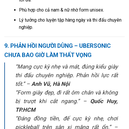
Phù hợp cho cả nam & nữ nhờ form unisex.
Lý tưởng cho luyện tập hàng ngày và thi đấu chuyên
nghiệp.
9. PHẢN HỒI NGƯỜI DÙNG – UBERSONIC
CHƯA BAO GIỜ LÀM THẤT VỌNG
“Mang cực kỳ nhẹ và mát, đúng kiểu giày
thi đấu chuyên nghiệp. Phản hồi lực rất
tốt.” –
Anh Vũ, Hà Nội
“Form giày đẹp, đi rất ôm chân và không
bị trượt khi cắt ngang.” –
Quốc Huy,
TP.HCM
“Đáng đồng tiền, đế cực kỳ nhẹ, chơi
pickleball trên sân xi măng rất ổn.” –