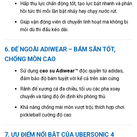
Hấp thụ lực chấn động tốt, tạo lực bật nhanh và phản
hồi tức thì mỗi lần bật nhảy hay chạy nước rút.
Giúp vận động viên di chuyển linh hoạt mà không bị
mỏi dù thi đấu kéo dài.
6. ĐẾ NGOÀI ADIWEAR – BÁM SÂN TỐT,
CHỐNG MÒN CAO
Sử dụng
cao su Adiwear™
độc quyền từ adidas,
đảm bảo độ bám tuyệt vời kể cả trên sân cứng.
Rãnh đế xương cá đa chiều, tối ưu các pha xoay
chuyển và tăng độ ổn định khi phòng thủ.
Khả năng chống mài mòn vượt trội, thích hợp chơi
pickleball cường độ cao.
7. ƯU ĐIỂM NỔI BẬT CỦA UBERSONIC 4