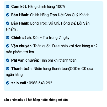
gốc
Giá
là:
hiện
Cam kết:
Hàng chính hãng 100%
3.500.000₫.
tại
Bảo Hành:
Chính Hãng Trọn Đời Cho Quý Khách.
là:
2.200.000₫.
Bảo Hành:
Bong Tróc, Sổ Chỉ, Hỏng Đế, Lỗi Sản
Phẩm…
Chính sách:
Đ
ổi – Trả trong 7 ngày
Vận chuyển:
Toàn quốc. Free ship với đơn hàng từ 2
sản phẩm trở lên.
Phí vận chuyển:
Tính phí khi thanh toán
Thanh toán:
Nhận hàng thanh toán(COD)/ CK qua
ngân hàng
zalo call :
0988 643 292
Sản phẩm này đã hết hàng hoặc không có sẵn.