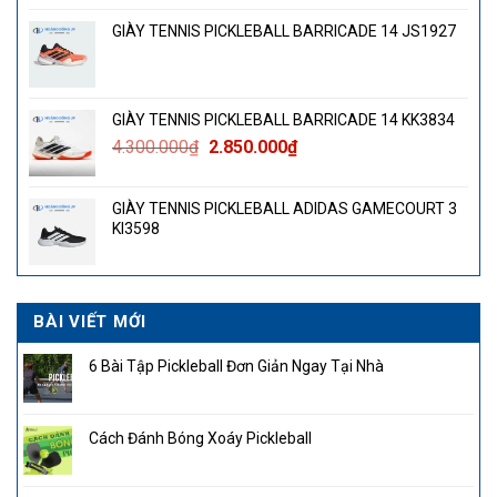
GIÀY TENNIS PICKLEBALL BARRICADE 14 JS1927
GIÀY TENNIS PICKLEBALL BARRICADE 14 KK3834
Giá
Giá
4.300.000
₫
2.850.000
₫
gốc
hiện
là:
tại
GIÀY TENNIS PICKLEBALL ADIDAS GAMECOURT 3
4.300.000₫.
là:
KI3598
2.850.000₫.
BÀI VIẾT MỚI
6 Bài Tập Pickleball Đơn Giản Ngay Tại Nhà
Cách Đánh Bóng Xoáy Pickleball