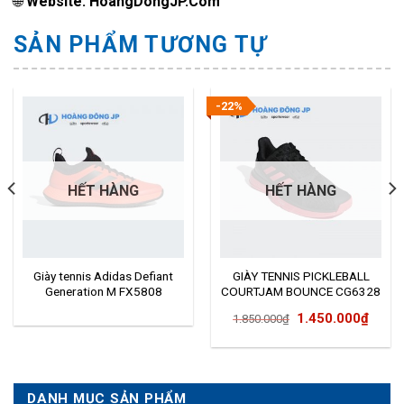
🌐
Website: HoangDongJP.Com
SẢN PHẨM TƯƠNG TỰ
-22%
HẾT HÀNG
HẾT HÀNG
Giày tennis Adidas Defiant
GIÀY TENNIS PICKLEBALL
Generation M FX5808
COURTJAM BOUNCE CG6328
Giá
Giá
1.450.000
₫
1.850.000
₫
gốc
hiện
là:
tại
1.850.000₫.
là:
DANH MỤC SẢN PHẨM