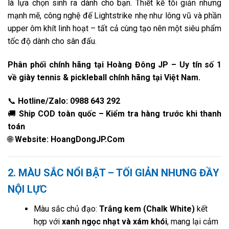
là lựa chọn sinh ra dành cho bạn. Thiết kế tối giản nhưng
mạnh mẽ, công nghệ đế Lightstrike nhẹ như lông vũ và phần
upper ôm khít linh hoạt – tất cả cùng tạo nên một siêu phẩm
tốc độ dành cho sân đấu.
Phân phối chính hãng tại Hoàng Đông JP – Uy tín số 1
về giày tennis & pickleball chính hãng tại Việt Nam.
📞
Hotline/Zalo: 0988 643 292
🚚
Ship COD toàn quốc – Kiểm tra hàng trước khi thanh
toán
🌐
Website: HoangDongJP.Com
2. MÀU SẮC NỔI BẬT – TỐI GIẢN NHƯNG ĐẦY
NỘI LỰC
Màu sắc chủ đạo:
Trắng kem (Chalk White)
kết
hợp với
xanh ngọc nhạt và xám khói
, mang lại cảm