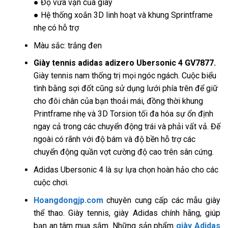
● Độ vừa vặn của giày
● Hệ thống xoắn 3D linh hoạt và khung Sprintframe
nhẹ có hỗ trợ
Màu sắc: trắng đen
Giày tennis adidas adizero Ubersonic 4 GV7877.
Giày tennis nam thống trị mọi ngóc ngách. Cuộc biểu
tình bằng sợi đốt cũng sử dụng lưới phía trên để giữ
cho đôi chân của bạn thoải mái, đồng thời khung
Printframe nhẹ và 3D Torsion tối đa hóa sự ổn định
ngay cả trong các chuyển động trái và phải vất vả. Đế
ngoài có rãnh với độ bám và độ bền hỗ trợ các
chuyển động quần vợt cường độ cao trên sân cứng.
Adidas Ubersonic 4 là sự lựa chọn hoàn hảo cho các
cuộc chơi.
Hoangdongjp.com
chuyên cung cấp các mẫu giày
thể thao. Giày tennis, giày Adidas chính hãng, giúp
bạn an tâm mua sắm. Những sản phẩm
giày Adidas