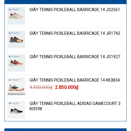
GIÀY TENNIS PICKLEBALL BARRICADE 14 JS2561
GIÀY TENNIS PICKLEBALL BARRICADE 14 JR1742
GIÀY TENNIS PICKLEBALL BARRICADE 14 JS1927
GIÀY TENNIS PICKLEBALL BARRICADE 14 KK3834
Giá
Giá
4.300.000
₫
2.850.000
₫
gốc
hiện
là:
tại
GIÀY TENNIS PICKLEBALL ADIDAS GAMECOURT 3
4.300.000₫.
là:
KI3598
2.850.000₫.