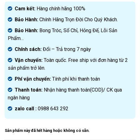
gốc
Giá
là:
hiện
Cam kết:
Hàng chính hãng 100%
3.800.000₫.
tại
Bảo Hành:
Chính Hãng Trọn Đời Cho Quý Khách.
là:
2.150.000₫.
Bảo Hành:
Bong Tróc, Sổ Chỉ, Hỏng Đế, Lỗi Sản
Phẩm…
Chính sách:
Đ
ổi – Trả trong 7 ngày
Vận chuyển:
Toàn quốc. Free ship với đơn hàng từ 2
sản phẩm trở lên.
Phí vận chuyển:
Tính phí khi thanh toán
Thanh toán:
Nhận hàng thanh toán(COD)/ CK qua
ngân hàng
zalo call :
0988 643 292
Sản phẩm này đã hết hàng hoặc không có sẵn.