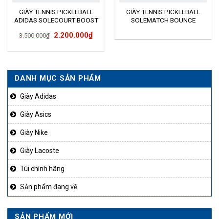
GIÀY TENNIS PICKLEBALL
GIÀY TENNIS PICKLEBALL
ADIDAS SOLECOURT BOOST
SOLEMATCH BOUNCE
FU8119
Giá
Giá
2.200.000
₫
3.500.000
₫
gốc
hiện
là:
tại
3.500.000₫.
là:
DANH MỤC SẢN PHẨM
2.200.000₫.
Giày Adidas
Giày Asics
Giày Nike
Giày Lacoste
Túi chính hãng
Sản phẩm đang về
SẢN PHẨM MỚI