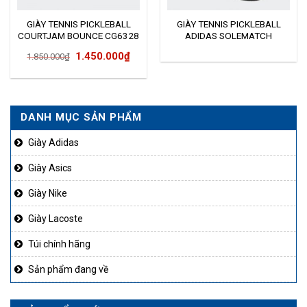
GIÀY TENNIS PICKLEBALL
GIÀY TENNIS PICKLEBALL
COURTJAM BOUNCE CG6328
ADIDAS SOLEMATCH
BOUNCE EF2440
Giá
Giá
1.450.000
₫
1.850.000
₫
gốc
hiện
là:
tại
1.850.000₫.
là:
DANH MỤC SẢN PHẨM
1.450.000₫.
Giày Adidas
Giày Asics
Giày Nike
Giày Lacoste
Túi chính hãng
Sản phẩm đang về