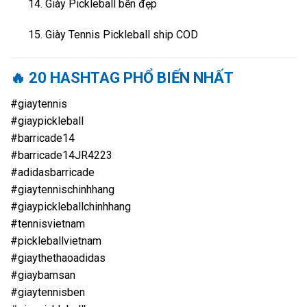
Giày Pickleball bền đẹp
Giày Tennis Pickleball ship COD
🔥 20 HASHTAG PHỔ BIẾN NHẤT
#giaytennis
#giaypickleball
#barricade14
#barricade14JR4223
#adidasbarricade
#giaytennischinhhang
#giaypickleballchinhhang
#tennisvietnam
#pickleballvietnam
#giaythethaoadidas
#giaybamsan
#giaytennisben