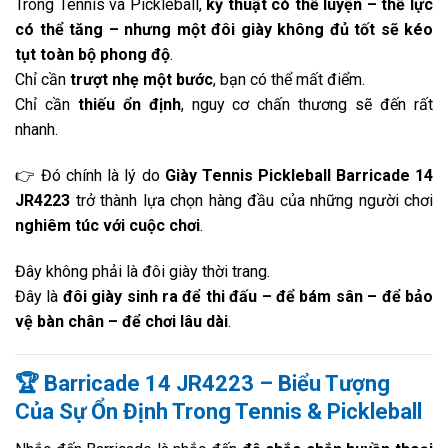
Trong Tennis và Pickleball,
kỹ thuật có thể luyện – thể lực
có thể tăng – nhưng một đôi giày không đủ tốt sẽ kéo
tụt toàn bộ phong độ
.
Chỉ cần
trượt nhẹ một bước
, bạn có thể mất điểm.
Chỉ cần
thiếu ổn định
, nguy cơ chấn thương sẽ đến rất
nhanh.
👉 Đó chính là lý do
Giày Tennis Pickleball Barricade 14
JR4223
trở thành lựa chọn hàng đầu của những người chơi
nghiêm túc với cuộc chơi
.
Đây không phải là đôi giày thời trang.
Đây là
đôi giày sinh ra để thi đấu – để bám sân – để bảo
vệ bàn chân – để chơi lâu dài
.
🏆 Barricade 14 JR4223 – Biểu Tượng
Của Sự Ổn Định Trong Tennis & Pickleball