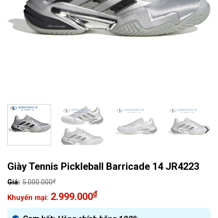
Giày Tennis Pickleball Barricade 14 JR4223
₫
5.000.000
Giá
₫
2.999.000
gốc
Giá