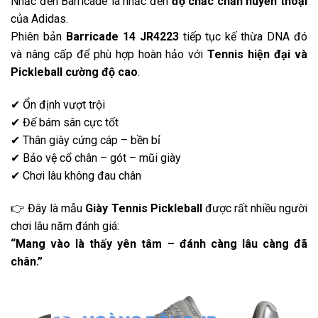
Nhắc đến Barricade là nhắc đến
độ chắc chắn huyền thoại
của Adidas.
Phiên bản
Barricade 14 JR4223
tiếp tục kế thừa DNA đó
và nâng cấp để phù hợp hoàn hảo với
Tennis hiện đại và
Pickleball cường độ cao
.
✔ Ổn định vượt trội
✔ Đế bám sân cực tốt
✔ Thân giày cứng cáp – bền bỉ
✔ Bảo vệ cổ chân – gót – mũi giày
✔ Chơi lâu không đau chân
👉 Đây là mẫu
Giày Tennis Pickleball
được rất nhiều người
chơi lâu năm đánh giá:
“Mang vào là thấy yên tâm – đánh càng lâu càng đã
chân.”