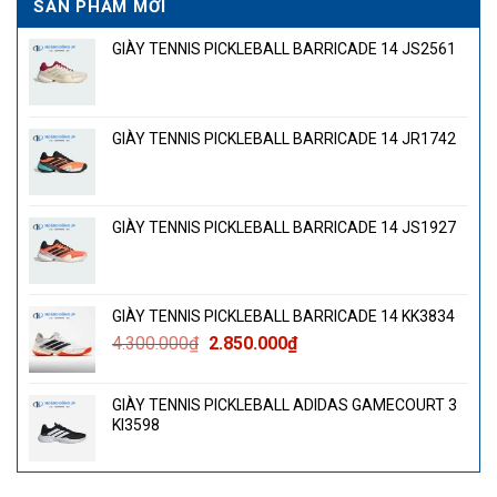
SẢN PHẨM MỚI
GIÀY TENNIS PICKLEBALL BARRICADE 14 JS2561
GIÀY TENNIS PICKLEBALL BARRICADE 14 JR1742
GIÀY TENNIS PICKLEBALL BARRICADE 14 JS1927
GIÀY TENNIS PICKLEBALL BARRICADE 14 KK3834
Giá
Giá
4.300.000
₫
2.850.000
₫
gốc
hiện
là:
tại
GIÀY TENNIS PICKLEBALL ADIDAS GAMECOURT 3
4.300.000₫.
là:
KI3598
2.850.000₫.