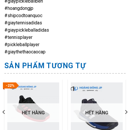
#giaypickleballben
#hoangdongjp
#shipcodtoanquoc
#giaytennisadidas
#giaypickleballadidas
#tennisplayer
#pickleballplayer
#giaythethaocaocap
SẢN PHẨM TƯƠNG TỰ
-22%
HẾT HÀNG
HẾT HÀNG