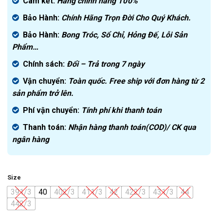
là:
hiện
Cam kết:
Hàng chính hãng
100%
5.000.000₫.
tại
Bảo Hành:
Chính Hãng Trọn Đời Cho Quý Khách.
là:
2.999.000₫.
Bảo Hành:
Bong Tróc, Sổ Chỉ, Hỏng Đế, Lỗi Sản
Phẩm…
Chính sách:
Đ
ổi – Trả trong 7 ngày
Vận chuyển:
Toàn quốc. Free ship với đơn hàng từ 2
sản phẩm trở lên.
Phí vận chuyển:
Tính phí khi thanh toán
Thanh toán:
Nhận hàng thanh toán(COD)/ CK qua
ngân hàng
Size
391/3
40
402/3
411/3
42
422/3
431/3
44
442/3