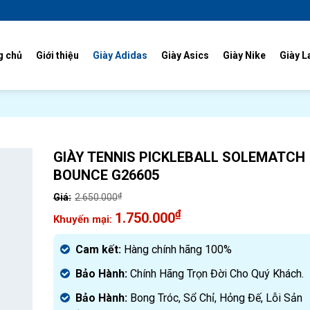
g chủ
Giới thiệu
Giày Adidas
Giày Asics
Giày Nike
Giày L
GIÀY TENNIS PICKLEBALL SOLEMATCH
BOUNCE G26605
₫
2.650.000
Giá
₫
1.750.000
gốc
Giá
là:
hiện
Cam kết:
Hàng chính hãng 100%
2.650.000₫.
tại
Bảo Hành:
Chính Hãng Trọn Đời Cho Quý Khách.
là:
1.750.000₫.
Bảo Hành:
Bong Tróc, Sổ Chỉ, Hỏng Đế, Lỗi Sản