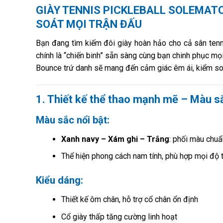
GIÀY TENNIS PICKLEBALL SOLEMATC
SOÁT MỌI TRẬN ĐẤU
Bạn đang tìm kiếm đôi giày hoàn hảo cho cả sân tenn
chính là “chiến binh” sẵn sàng cùng bạn chinh phục mọi
Bounce trứ danh sẽ mang đến cảm giác êm ái, kiểm soát
1. Thiết kế thể thao mạnh mẽ – Màu s
Màu sắc nổi bật:
Xanh navy – Xám ghi – Trắng
: phối màu chuẩ
Thể hiện phong cách nam tính, phù hợp mọi độ t
Kiểu dáng:
Thiết kế ôm chân, hỗ trợ cổ chân ổn định
Cổ giày thấp tăng cường linh hoạt