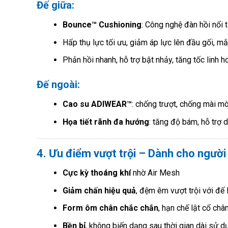
Đế giữa:
Bounce™ Cushioning
: Công nghệ đàn hồi nổi 
Hấp thụ lực tối ưu, giảm áp lực lên đầu gối, mắ
Phản hồi nhanh, hỗ trợ bật nhảy, tăng tốc linh h
Đế ngoài:
Cao su ADIWEAR™
: chống trượt, chống mài m
Họa tiết rãnh đa hướng
: tăng độ bám, hỗ trợ 
4. Ưu điểm vượt trội – Dành cho người
Cực kỳ thoáng khí
nhờ Air Mesh
Giảm chấn hiệu quả
, đệm êm vượt trội với đế
Form ôm chân chắc chắn
, hạn chế lật cổ châ
Bền bỉ
, không biến dạng sau thời gian dài sử d