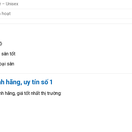
 – Unisex
h hoạt
ộ
 sân tốt
oại sân
 hãng, uy tín số 1
h hãng, giá tốt nhất thị trường: