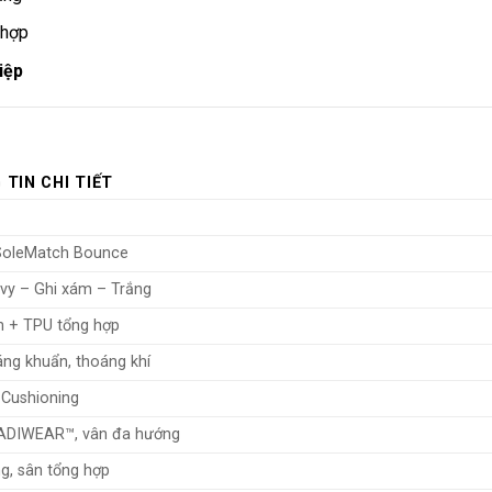
 hợp
iệp
TIN CHI TIẾT
SoleMatch Bounce
vy – Ghi xám – Trắng
h + TPU tổng hợp
áng khuẩn, thoáng khí
Cushioning
ADIWEAR™, vân đa hướng
g, sân tổng hợp