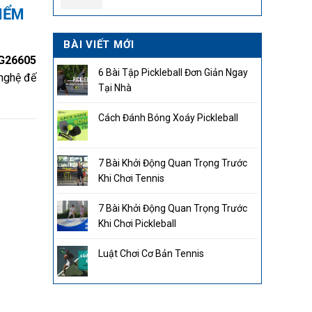
2.850.000₫.
IỂM
BÀI VIẾT MỚI
 G26605
6 Bài Tập Pickleball Đơn Giản Ngay
 nghệ đế
Tại Nhà
Cách Đánh Bóng Xoáy Pickleball
7 Bài Khởi Động Quan Trọng Trước
Khi Chơi Tennis
7 Bài Khởi Động Quan Trọng Trước
Khi Chơi Pickleball
Luật Chơi Cơ Bản Tennis