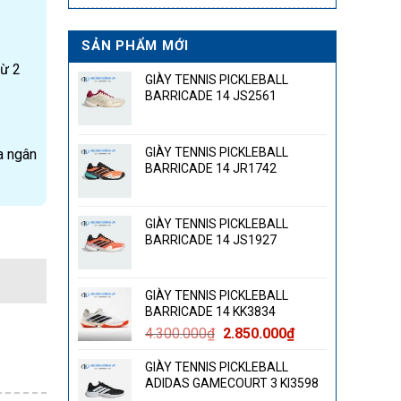
SẢN PHẨM MỚI
từ 2
GIÀY TENNIS PICKLEBALL
BARRICADE 14 JS2561
GIÀY TENNIS PICKLEBALL
a ngân
BARRICADE 14 JR1742
GIÀY TENNIS PICKLEBALL
BARRICADE 14 JS1927
GIÀY TENNIS PICKLEBALL
BARRICADE 14 KK3834
Giá
Giá
4.300.000
₫
2.850.000
₫
gốc
hiện
GIÀY TENNIS PICKLEBALL
là:
tại
ADIDAS GAMECOURT 3 KI3598
4.300.000₫.
là: