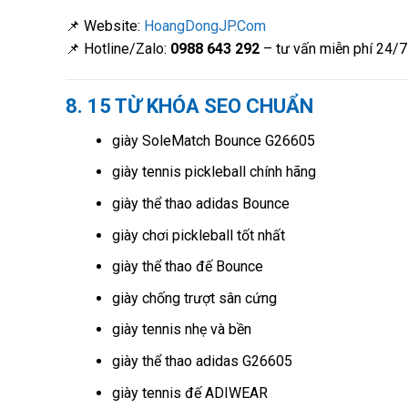
📌 Website:
HoangDongJP.Com
📌 Hotline/Zalo:
0988 643 292
– tư vấn miễn phí 24/7
8. 15 TỪ KHÓA SEO CHUẨN
giày SoleMatch Bounce G26605
giày tennis pickleball chính hãng
giày thể thao adidas Bounce
giày chơi pickleball tốt nhất
giày thể thao đế Bounce
giày chống trượt sân cứng
giày tennis nhẹ và bền
giày thể thao adidas G26605
giày tennis đế ADIWEAR