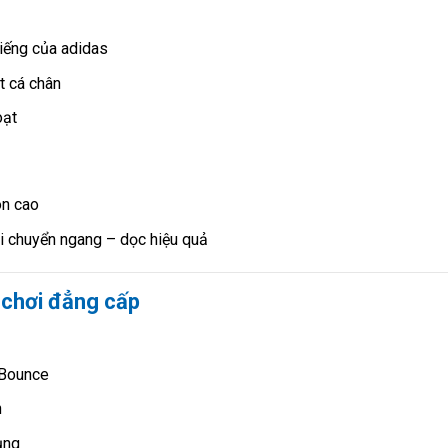
tiếng của adidas
t cá chân
oạt
òn cao
di chuyển ngang – dọc hiệu quả
 chơi đẳng cấp
 Bounce
n
ụng