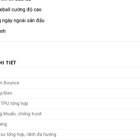
leball cường độ cao
g ngày ngoài sân đấu
anh
HI TIẾT
am Bounce
vy/Đen
+ TPU tổng hợp
 khuẩn, chống trượt
ning
u tổng hợp, rãnh đa hướng