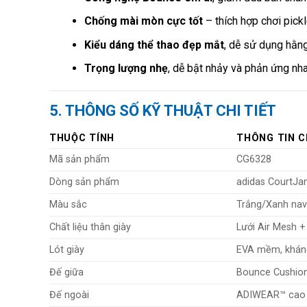
Chống mài mòn cực tốt
– thích hợp chơi pick
Kiểu dáng thể thao đẹp mắt
, dễ sử dụng hằn
Trọng lượng nhẹ
, dễ bật nhảy và phản ứng nh
5. THÔNG SỐ KỸ THUẬT CHI TIẾT
THUỘC TÍNH
THÔNG TIN C
Mã sản phẩm
CG6328
Dòng sản phẩm
adidas CourtJ
Màu sắc
Trắng/Xanh na
Chất liệu thân giày
Lưới Air Mesh 
Lót giày
EVA mềm, kháng
Đế giữa
Bounce Cushio
Đế ngoài
ADIWEAR™ cao s