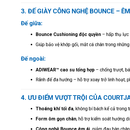
3. ĐẾ GIÀY CÔNG NGHỆ BOUNCE – Ê
Đế giữa:
Bounce Cushioning độc quyền
– hấp thụ lực 
Giúp bảo vệ khớp gối, mắt cá chân trong nhữn
Đế ngoài:
ADIWEAR™ cao su tổng hợp
– chống trượt, bá
Rãnh đế đa hướng – hỗ trợ xoay trở linh hoạt, 
4. ƯU ĐIỂM VƯỢT TRỘI CỦA COURT
Thoáng khí tối đa
, không bí bách kể cả trong 
Form ôm gọn chân
, hỗ trợ kiểm soát hướng di
Công nghệ Bounce êm ái
, giảm đau bàn chân 