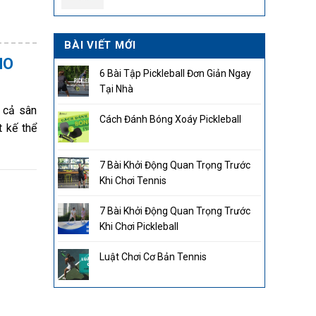
2.850.000₫.
BÀI VIẾT MỚI
HO
6 Bài Tập Pickleball Đơn Giản Ngay
Tại Nhà
n cả sân
Cách Đánh Bóng Xoáy Pickleball
t kế thể
7 Bài Khởi Động Quan Trọng Trước
Khi Chơi Tennis
7 Bài Khởi Động Quan Trọng Trước
Khi Chơi Pickleball
Luật Chơi Cơ Bản Tennis