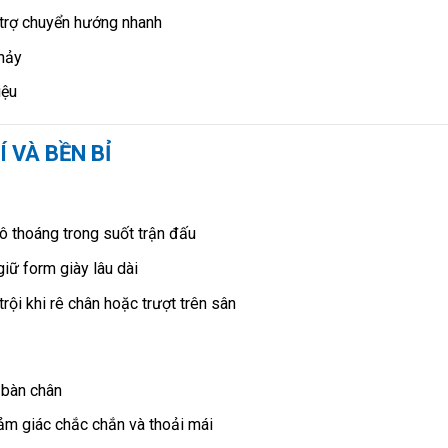
 trợ chuyển hướng nhanh
nhảy
iệu
 VÀ BỀN BỈ
ô thoáng trong suốt trận đấu
iữ form giày lâu dài
rội khi rê chân hoặc trượt trên sân
 bàn chân
cảm giác chắc chắn và thoải mái