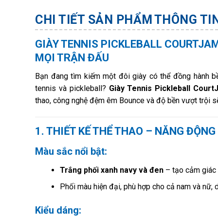
CHI TIẾT SẢN PHẨM
THÔNG TI
GIÀY TENNIS PICKLEBALL COURTJA
MỌI TRẬN ĐẤU
Bạn đang tìm kiếm một đôi giày có thể đồng hành bề
tennis và pickleball?
Giày Tennis Pickleball Cou
thao, công nghệ đệm êm Bounce và độ bền vượt trội sẽ
1. THIẾT KẾ THỂ THAO – NĂNG ĐỘNG
Màu sắc nổi bật:
Trắng phối xanh navy và đen
– tạo cảm giác 
Phối màu hiện đại, phù hợp cho cả nam và nữ, d
Kiểu dáng: