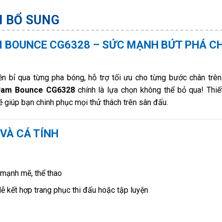
N BỔ SUNG
M BOUNCE CG6328 – SỨC MẠNH BỨT PHÁ C
n bỉ qua từng pha bóng, hỗ trợ tối ưu cho từng bước chân trê
rtJam Bounce CG6328
chính là lựa chọn không thể bỏ qua! Thiế
 giúp bạn chinh phục mọi thử thách trên sân đấu.
 VÀ CÁ TÍNH
mạnh mẽ, thể thao
ễ kết hợp trang phục thi đấu hoặc tập luyện