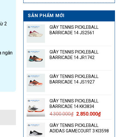
SẢN PHẨM MỚI
từ 2
GIÀY TENNIS PICKLEBALL
BARRICADE 14 JS2561
GIÀY TENNIS PICKLEBALL
a ngân
BARRICADE 14 JR1742
GIÀY TENNIS PICKLEBALL
BARRICADE 14 JS1927
GIÀY TENNIS PICKLEBALL
BARRICADE 14 KK3834
Giá
Giá
4.300.000
₫
2.850.000
₫
gốc
hiện
GIÀY TENNIS PICKLEBALL
là:
tại
ADIDAS GAMECOURT 3 KI3598
4.300.000₫.
là: