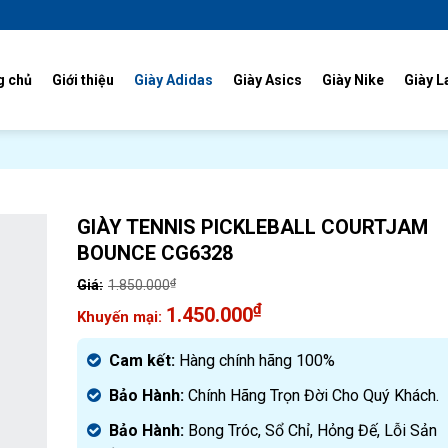
g chủ
Giới thiệu
Giày Adidas
Giày Asics
Giày Nike
Giày L
GIÀY TENNIS PICKLEBALL COURTJAM
BOUNCE CG6328
₫
1.850.000
Giá
₫
1.450.000
gốc
Giá
là:
hiện
Cam kết:
Hàng chính hãng 100%
1.850.000₫.
tại
Bảo Hành:
Chính Hãng Trọn Đời Cho Quý Khách.
là:
1.450.000₫.
Bảo Hành:
Bong Tróc, Sổ Chỉ, Hỏng Đế, Lỗi Sản