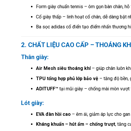
Form giày chuẩn tennis – ôm gọn bàn chân, hỗ
Cổ giày thấp – linh hoạt cổ chân, dễ dàng bật 
Ba sọc adidas cổ điển tạo điểm nhấn thương h
2. CHẤT LIỆU CAO CẤP – THOÁNG KHÍ
Thân giày:
Air Mesh siêu thoáng khí
– giúp chân luôn kh
TPU tổng hợp phủ lớp bảo vệ
– tăng độ bền, g
ADITUFF™
tại mũi giày – chống mài mòn vượt t
Lót giày:
EVA đàn hồi cao
– êm ái, giảm áp lực cho gan
Kháng khuẩn – hút ẩm – chống trượt
, tăng 