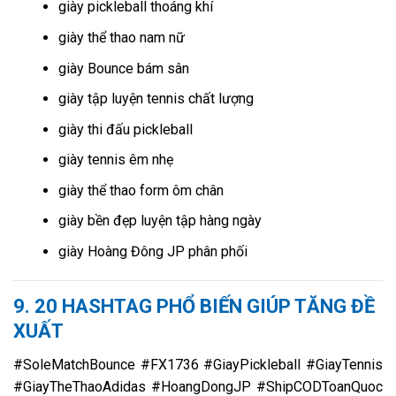
giày pickleball thoáng khí
giày thể thao nam nữ
giày Bounce bám sân
giày tập luyện tennis chất lượng
giày thi đấu pickleball
giày tennis êm nhẹ
giày thể thao form ôm chân
giày bền đẹp luyện tập hàng ngày
giày Hoàng Đông JP phân phối
9. 20 HASHTAG PHỔ BIẾN GIÚP TĂNG ĐỀ
XUẤT
#SoleMatchBounce #FX1736 #GiayPickleball #GiayTennis
#GiayTheThaoAdidas #HoangDongJP #ShipCODToanQuoc