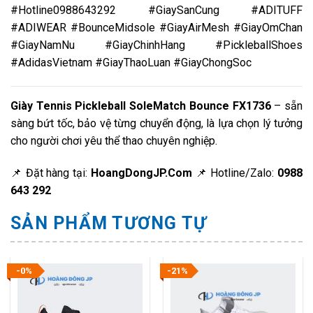
#Hotline0988643292 #GiaySanCung #ADITUFF
#ADIWEAR #BounceMidsole #GiayAirMesh #GiayOmChan
#GiayNamNu #GiayChinhHang #PickleballShoes
#AdidasVietnam #GiayThaoLuan #GiayChongSoc
Giày Tennis Pickleball SoleMatch Bounce FX1736
– sẵn
sàng bứt tốc, bảo vệ từng chuyển động, là lựa chọn lý tưởng
cho người chơi yêu thể thao chuyên nghiệp.
📌 Đặt hàng tại:
HoangDongJP.Com
📌 Hotline/Zalo:
0988
643 292
SẢN PHẨM TƯƠNG TỰ
-0%
-21%