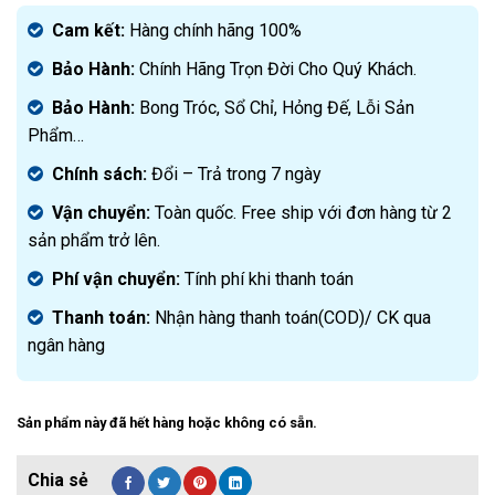
gốc
Giá
là:
hiện
Cam kết:
Hàng chính hãng 100%
2.800.000₫.
tại
Bảo Hành:
Chính Hãng Trọn Đời Cho Quý Khách.
là:
1.799.000₫.
Bảo Hành:
Bong Tróc, Sổ Chỉ, Hỏng Đế, Lỗi Sản
Phẩm…
Chính sách:
Đ
ổi – Trả trong 7 ngày
Vận chuyển:
Toàn quốc. Free ship với đơn hàng từ 2
sản phẩm trở lên.
Phí vận chuyển:
Tính phí khi thanh toán
Thanh toán:
Nhận hàng thanh toán(COD)/ CK qua
ngân hàng
Sản phẩm này đã hết hàng hoặc không có sẵn.