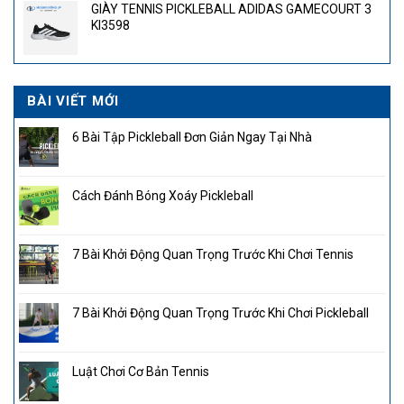
GIÀY TENNIS PICKLEBALL ADIDAS GAMECOURT 3
4.300.000₫.
là:
KI3598
2.850.000₫.
BÀI VIẾT MỚI
6 Bài Tập Pickleball Đơn Giản Ngay Tại Nhà
Cách Đánh Bóng Xoáy Pickleball
7 Bài Khởi Động Quan Trọng Trước Khi Chơi Tennis
7 Bài Khởi Động Quan Trọng Trước Khi Chơi Pickleball
Luật Chơi Cơ Bản Tennis