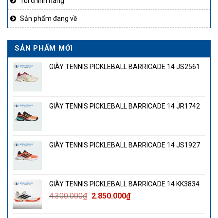
Túi chính hãng
Sản phẩm đang về
SẢN PHẨM MỚI
GIÀY TENNIS PICKLEBALL BARRICADE 14 JS2561
GIÀY TENNIS PICKLEBALL BARRICADE 14 JR1742
GIÀY TENNIS PICKLEBALL BARRICADE 14 JS1927
GIÀY TENNIS PICKLEBALL BARRICADE 14 KK3834
Giá
Giá
4.300.000
₫
2.850.000
₫
gốc
hiện
là:
tại