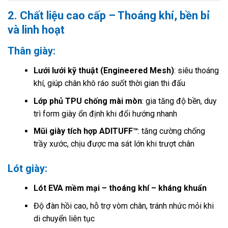
2. Chất liệu cao cấp – Thoáng khí, bền bỉ
và linh hoạt
Thân giày:
Lưới lưới kỹ thuật (Engineered Mesh)
: siêu thoáng
khí, giúp chân khô ráo suốt thời gian thi đấu
Lớp phủ TPU chống mài mòn
: gia tăng độ bền, duy
trì form giày ổn định khi đổi hướng nhanh
Mũi giày tích hợp ADITUFF™
: tăng cường chống
trầy xước, chịu được ma sát lớn khi trượt chân
Lót giày:
Lót EVA mềm mại – thoáng khí – kháng khuẩn
Độ đàn hồi cao, hỗ trợ vòm chân, tránh nhức mỏi khi
di chuyển liên tục