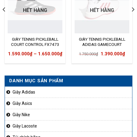
HẾT HÀNG
HẾT HÀNG
GIÀY TENNIS PICKLEBALL
GIÀY TENNIS PICKLEBALL
COURT CONTROL FX7473
ADIDAS GAMECOURT
EG2006
Giá
Giá
1.590.000
₫
–
1.650.000
₫
1.390.000
₫
1.750.000
₫
gốc
hiện
là:
tại
1.750.000₫.
là:
DANH MỤC SẢN PHẨM
50.000₫.
1.390
Giày Adidas
Giày Asics
Giày Nike
Giày Lacoste