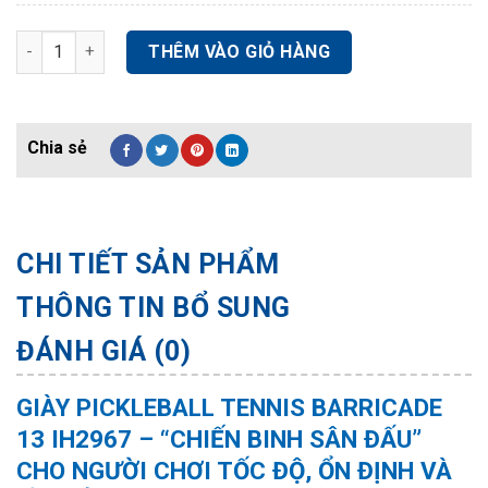
GIÀY PICKLEBALL TENNIS BARRICADE 13 IH2967 số lượng
THÊM VÀO GIỎ HÀNG
CHI TIẾT SẢN PHẨM
THÔNG TIN BỔ SUNG
ĐÁNH GIÁ (0)
GIÀY PICKLEBALL TENNIS BARRICADE
13 IH2967 – “CHIẾN BINH SÂN ĐẤU”
CHO NGƯỜI CHƠI TỐC ĐỘ, ỔN ĐỊNH VÀ