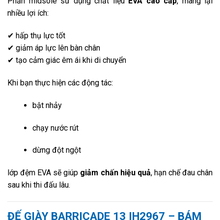
Phần midsole sử dụng chất liệu
EVA cao cấp
, mang lại
nhiều lợi ích:
✔ hấp thụ lực tốt
✔ giảm áp lực lên bàn chân
✔ tạo cảm giác êm ái khi di chuyển
Khi bạn thực hiện các động tác:
bật nhảy
chạy nước rút
dừng đột ngột
lớp đệm EVA sẽ giúp
giảm chấn hiệu quả
, hạn chế đau chân
sau khi thi đấu lâu.
ĐẾ GIÀY BARRICADE 13 IH2967 – BÁM