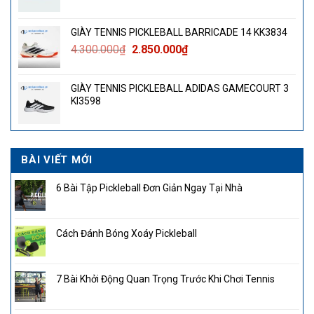
GIÀY TENNIS PICKLEBALL BARRICADE 14 KK3834
Giá
Giá
4.300.000
₫
2.850.000
₫
gốc
hiện
là:
tại
GIÀY TENNIS PICKLEBALL ADIDAS GAMECOURT 3
4.300.000₫.
là:
KI3598
2.850.000₫.
BÀI VIẾT MỚI
6 Bài Tập Pickleball Đơn Giản Ngay Tại Nhà
Cách Đánh Bóng Xoáy Pickleball
7 Bài Khởi Động Quan Trọng Trước Khi Chơi Tennis