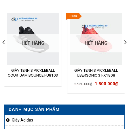
-39%
HẾT HÀNG
HẾT HÀNG
GIÀY TENNIS PICKLEBALL
GIÀY TENNIS PICKLEBALL
COURTJAM BOUNCE FU8103
UBERSONIC 3 FX1808
Giá
Giá
1.800.000
₫
2.950.000
₫
gốc
hiện
là:
tại
2.950.000₫.
là:
DANH MỤC SẢN PHẨM
1.800
Giày Adidas