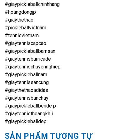
#giaypickleballchinhhang
#hoangdongjp
#giaythethao
#pickleballvietnam
#tennisvietnam
#giaytenniscapcao
#giaypickleballbamsan
#giaytennisbarricade
#giaytennischuyennghiep
#giaypickleballnam
#giaytennissancung
#giaythethaoadidas
#giaytennisbanchay
#giaypickleballbende p
#giaytennisthoangkh i
#giaypickleballdep
SẢN PHẨM TƯƠNG TỰ