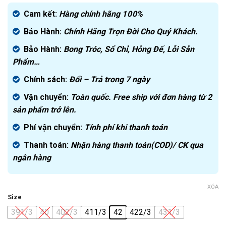
gốc
Giá
là:
hiện
Cam kết:
Hàng chính hãng
100%
4.000.000₫.
tại
Bảo Hành:
Chính Hãng Trọn Đời Cho Quý Khách.
là:
2.490.000₫.
Bảo Hành:
Bong Tróc, Sổ Chỉ, Hỏng Đế, Lỗi Sản
Phẩm…
Chính sách:
Đ
ổi – Trả trong 7 ngày
Vận chuyển:
Toàn quốc. Free ship với đơn hàng từ 2
sản phẩm trở lên.
Phí vận chuyển:
Tính phí khi thanh toán
Thanh toán:
Nhận hàng thanh toán(COD)/ CK qua
ngân hàng
XÓA
Size
391/3
40
402/3
411/3
42
422/3
431/3