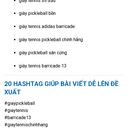
giày tennis thi đấu
giày pickleball bền
giày tennis adidas barricade
giày tennis pickleball chính hãng
giày pickleball sân cứng
giày tennis barricade 13
20 HASHTAG GIÚP BÀI VIẾT DỄ LÊN ĐỀ
XUẤT
#giaypickleball
#giaytennis
#barricade13
#giaytennischinhhang