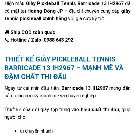
Hiện mẫu
Giày Pickleball Tennis Barricade 13 IH2967
đã
có mặt tại
Hoàng Đông JP
– địa chỉ chuyên cung cấp
giày
tennis pickleball chính hãng
với giá cực kỳ tốt.
🚚
Ship COD toàn quốc
📞
Hotline / Zalo: 0988 643 292
THIẾT KẾ GIÀY PICKLEBALL TENNIS
BARRICADE 13 IH2967 – MẠNH MẼ VÀ
ĐẬM CHẤT THI ĐẤU
Ngay từ cái nhìn đầu tiên,
Barricade 13 IH2967
mang đến
cảm giác cực kỳ mạnh mẽ và chuyên nghiệp.
Thiết kế của đôi giày tập trung vào
hiệu suất thi đấu
, giúp
người chơi:
di chuyển nhanh