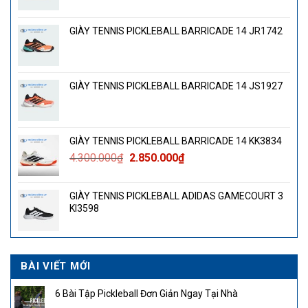
GIÀY TENNIS PICKLEBALL BARRICADE 14 JR1742
GIÀY TENNIS PICKLEBALL BARRICADE 14 JS1927
GIÀY TENNIS PICKLEBALL BARRICADE 14 KK3834
Giá
Giá
4.300.000
₫
2.850.000
₫
gốc
hiện
là:
tại
GIÀY TENNIS PICKLEBALL ADIDAS GAMECOURT 3
4.300.000₫.
là:
KI3598
2.850.000₫.
BÀI VIẾT MỚI
6 Bài Tập Pickleball Đơn Giản Ngay Tại Nhà