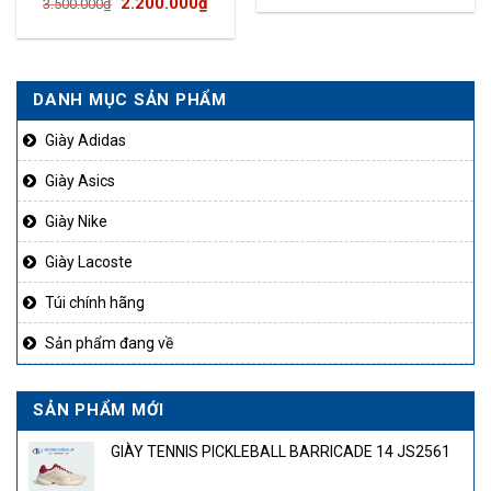
Giá
Giá
2.200.000
₫
3.500.000
₫
gốc
hiện
là:
tại
3.500.000₫.
là:
DANH MỤC SẢN PHẨM
2.200.000₫.
Giày Adidas
Giày Asics
Giày Nike
Giày Lacoste
Túi chính hãng
Sản phẩm đang về
SẢN PHẨM MỚI
GIÀY TENNIS PICKLEBALL BARRICADE 14 JS2561