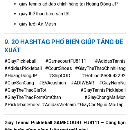
giày tennis adidas chính hãng tại Hoàng Đông JP
giày thể thao bám sân tốt
giày lưới Air Mesh
9. 20 HASHTAG PHỔ BIẾN GIÚP TĂNG ĐỀ
XUẤT
#GiayPickleball #GamecourtFU8111 #AdidasTennis
#AdidasPickleball #CourtShoes #GiayTheThaoChinhHang
#HoangDongJP #ShipCOD #Hotline0988643292
#GiaySanCung #EVAcushion #ADIWEAR #GiayNamNu
#GiayTheThaoGiaTot #GiayTennisPickleball
#GiayTheThaoFormOmChan #GiayChongMaiMon
#PickleballShoes #AdidasVietnam #GiayChoNguoiMoiTap
Giày Tennis Pickleball GAMECOURT FU8111 – Cùng bạn
tiến bước vững vàng trên mọi mặt sân!