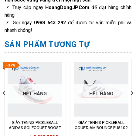
📌 Truy cập ngay
HoangDongJP.Com
để đặt hàng chính
hãng
📌 Gọi ngay
0988 643 292
để được tư vấn miễn phí và
nhanh chóng!
SẢN PHẨM TƯƠNG TỰ
-37%
HẾT HÀNG
HẾT HÀNG
GIÀY TENNIS PICKLEBALL
GIÀY TENNIS PICKLEBALL
ADIDAS SOLECOURT BOOST
COURTJAM BOUNCE FU8102