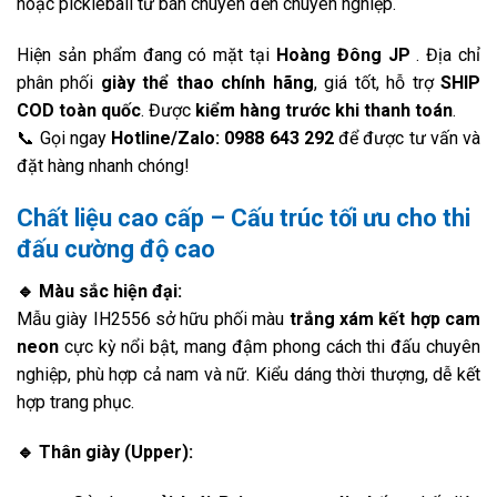
hoặc pickleball từ bán chuyên đến chuyên nghiệp.
Hiện sản phẩm đang có mặt tại
Hoàng Đông JP
. Địa chỉ
phân phối
giày thể thao chính hãng
, giá tốt, hỗ trợ
SHIP
COD toàn quốc
. Được
kiểm hàng trước khi thanh toán
.
📞 Gọi ngay
Hotline/Zalo: 0988 643 292
để được tư vấn và
đặt hàng nhanh chóng!
Chất liệu cao cấp – Cấu trúc tối ưu cho thi
đấu cường độ cao
🔹 Màu sắc hiện đại:
Mẫu giày IH2556 sở hữu phối màu
trắng xám kết hợp cam
neon
cực kỳ nổi bật, mang đậm phong cách thi đấu chuyên
nghiệp, phù hợp cả nam và nữ. Kiểu dáng thời thượng, dễ kết
hợp trang phục.
🔹 Thân giày (Upper):