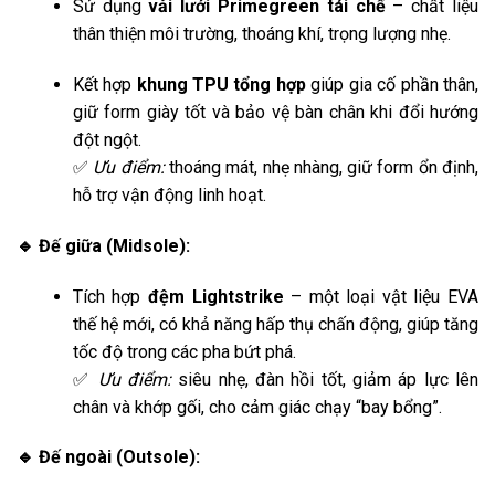
Sử dụng
vải lưới Primegreen tái chế
– chất liệu
thân thiện môi trường, thoáng khí, trọng lượng nhẹ.
Kết hợp
khung TPU tổng hợp
giúp gia cố phần thân,
giữ form giày tốt và bảo vệ bàn chân khi đổi hướng
đột ngột.
✅
Ưu điểm:
thoáng mát, nhẹ nhàng, giữ form ổn định,
hỗ trợ vận động linh hoạt.
🔹 Đế giữa (Midsole):
Tích hợp
đệm Lightstrike
– một loại vật liệu EVA
thế hệ mới, có khả năng hấp thụ chấn động, giúp tăng
tốc độ trong các pha bứt phá.
✅
Ưu điểm:
siêu nhẹ, đàn hồi tốt, giảm áp lực lên
chân và khớp gối, cho cảm giác chạy “bay bổng”.
🔹 Đế ngoài (Outsole):