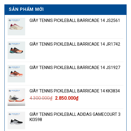
SẢN PHẨM MỚI
GIÀY TENNIS PICKLEBALL BARRICADE 14 JS2561
GIÀY TENNIS PICKLEBALL BARRICADE 14 JR1742
GIÀY TENNIS PICKLEBALL BARRICADE 14 JS1927
GIÀY TENNIS PICKLEBALL BARRICADE 14 KK3834
Giá
Giá
4.300.000
₫
2.850.000
₫
gốc
hiện
là:
tại
GIÀY TENNIS PICKLEBALL ADIDAS GAMECOURT 3
4.300.000₫.
là:
KI3598
2.850.000₫.