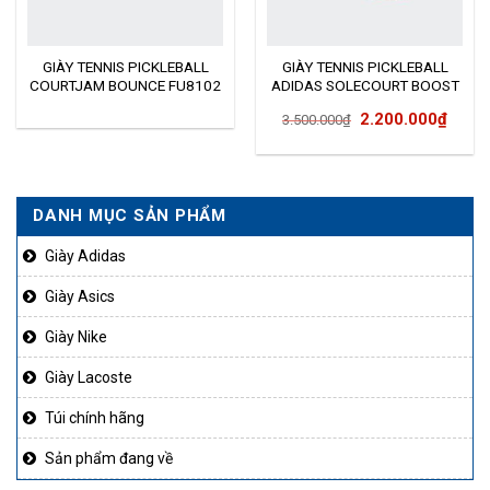
GIÀY TENNIS PICKLEBALL
GIÀY TENNIS PICKLEBALL
COURTJAM BOUNCE FU8102
ADIDAS SOLECOURT BOOST
Giá
Giá
2.200.000
₫
3.500.000
₫
gốc
hiện
là:
tại
3.500.000₫.
là:
DANH MỤC SẢN PHẨM
2.200
Giày Adidas
Giày Asics
Giày Nike
Giày Lacoste
Túi chính hãng
Sản phẩm đang về