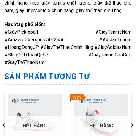
chính hãng, mua giày tennis chất lượng, giày thể thao cho
nam, giày ubersonic 5 chính hãng, giày thể thao siêu nhẹ
Hashtag phổ biến:
#GiàyPickleball #GiàyTennisNam
#AdizeroUbersonic5IH2556 #AdidasTennis
#HoangDongJP #GiàyThểThaoChínhHãng #GiàyAdidasNam
#ShipCODToànQuốc #GiàyTennisCaoCấp
#GiàyThểThaoNam
SẢN PHẨM TƯƠNG TỰ
-37%
HẾT HÀNG
HẾT HÀNG