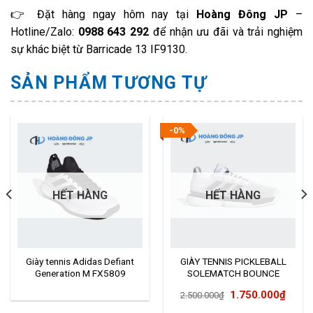
👉 Đặt hàng ngay hôm nay tại
Hoàng Đông JP
–
Hotline/Zalo:
0988 643 292
để nhận ưu đãi và trải nghiệm
sự khác biệt từ Barricade 13 IF9130.
SẢN PHẨM TƯƠNG TỰ
-0%
HẾT HÀNG
HẾT HÀNG
Giày tennis Adidas Defiant
GIÀY TENNIS PICKLEBALL
Generation M FX5809
SOLEMATCH BOUNCE
FU8118
Giá
Giá
1.750.000
₫
2.500.000
₫
gốc
hiện