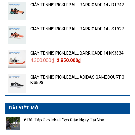
GIÀY TENNIS PICKLEBALL BARRICADE 14 JR1742
GIÀY TENNIS PICKLEBALL BARRICADE 14 JS1927
GIÀY TENNIS PICKLEBALL BARRICADE 14 KK3834
Giá
Giá
4.300.000
₫
2.850.000
₫
gốc
hiện
là:
tại
GIÀY TENNIS PICKLEBALL ADIDAS GAMECOURT 3
4.300.000₫.
là:
KI3598
2.850.000₫.
BÀI VIẾT MỚI
6 Bài Tập Pickleball Đơn Giản Ngay Tại Nhà