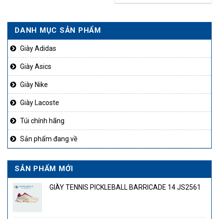
là:
tại
2.500.000₫.
là:
DANH MỤC SẢN PHẨM
50.000₫.
1.750
Giày Adidas
Giày Asics
Giày Nike
Giày Lacoste
Túi chính hãng
Sản phẩm đang về
SẢN PHẨM MỚI
GIÀY TENNIS PICKLEBALL BARRICADE 14 JS2561