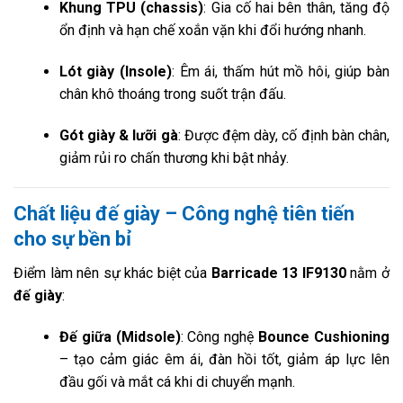
Khung TPU (chassis)
: Gia cố hai bên thân, tăng độ
ổn định và hạn chế xoắn vặn khi đổi hướng nhanh.
Lót giày (Insole)
: Êm ái, thấm hút mồ hôi, giúp bàn
chân khô thoáng trong suốt trận đấu.
Gót giày & lưỡi gà
: Được đệm dày, cố định bàn chân,
giảm rủi ro chấn thương khi bật nhảy.
Chất liệu đế giày – Công nghệ tiên tiến
cho sự bền bỉ
Điểm làm nên sự khác biệt của
Barricade 13 IF9130
nằm ở
đế giày
:
Đế giữa (Midsole)
: Công nghệ
Bounce Cushioning
– tạo cảm giác êm ái, đàn hồi tốt, giảm áp lực lên
đầu gối và mắt cá khi di chuyển mạnh.