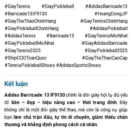
#GiayTennis #GiayPickleball #AdidasBarricade13
#Barricade13IF9130 #HoangDongJP
#GiayTheThaoChinhHang #GiayTennisChinhHang
#GiayPickleballChinhHang #AdidasPickleball
#AdidasTennis #Barricade13 #GiayTennisMoiNhat
#GiayPickleballMoiNhat #GiayAdidasBarricade
#GiayTennis2025 #GiayPickleball2025
#ShipCODToanQuoc #GiayTheThaoCaoCap
#TennisPickleballShoes #AdidasSportsShoes
Kết luận
Adidas Barricade 13 IF9130
chính là đôi giày hội tụ đủ yếu
tố:
bền – đẹp – hiệu năng cao – thời trang đỉnh
. Đây
không chỉ là một đôi giày thể thao, mà còn là công cụ giúp
bạn
làm chủ trận đấu, tự tin di chuyển, giảm thiểu chấn
thương và khẳng định phong cách cá nhân
.