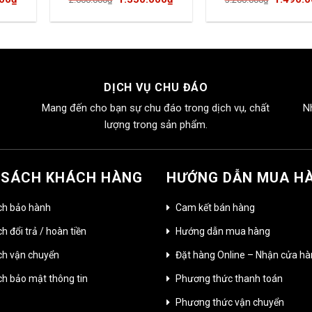
hiện
gốc
hiện
gốc
tại
là:
tại
là:
00₫.
là:
2.600.000₫.
là:
3.200.0
1.350.000₫.
1.350.000₫.
DỊCH VỤ CHU ĐÁO
Mang đến cho bạn sự chu đáo trong dịch vụ, chất
N
lượng trong sản phẩm.
 SÁCH KHÁCH HÀNG
HƯỚNG DẪN MUA H
ch bảo hành
Cam kết bán hàng
h đổi trả / hoàn tiền
Hướng dẫn mua hàng
ch vận chuyển
Đặt hàng Online – Nhận cửa h
ch bảo mật thông tin
Phương thức thanh toán
Phương thức vận chuyển