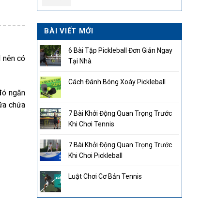
2.850.000₫.
BÀI VIẾT MỚI
6 Bài Tập Pickleball Đơn Giản Ngay
l nên có
Tại Nhà
Cách Đánh Bóng Xoáy Pickleball
 đó ngăn
̃a chứa
7 Bài Khởi Động Quan Trọng Trước
Khi Chơi Tennis
7 Bài Khởi Động Quan Trọng Trước
Khi Chơi Pickleball
Luật Chơi Cơ Bản Tennis