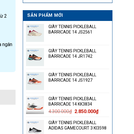
SẢN PHẨM MỚI
từ 2
GIÀY TENNIS PICKLEBALL
BARRICADE 14 JS2561
a ngân
GIÀY TENNIS PICKLEBALL
BARRICADE 14 JR1742
GIÀY TENNIS PICKLEBALL
BARRICADE 14 JS1927
GIÀY TENNIS PICKLEBALL
BARRICADE 14 KK3834
Giá
Giá
4.300.000
₫
2.850.000
₫
gốc
hiện
GIÀY TENNIS PICKLEBALL
là:
tại
ADIDAS GAMECOURT 3 KI3598
4.300.000₫.
là: