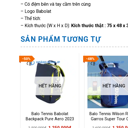
– Có đệm bên và tay cầm trên cùng
– Logo Babolat
– Thể tích:
– Kích thước (W x H x D):
Kích thước thật : 75 x 48 x
SẢN PHẨM TƯƠNG TỰ
-50%
-48%
HẾT HÀNG
HẾT HÀNG
N RG
Balo Tennis Babolat
Balo Tennis Wilson 
UR-
Backpack Pure Aero 2023
Garros Super Tour 
1
(753101370)
Hãng (WR8018301
Giá
Giá
Giá
Giá
000
₫
1.250.000
₫
1.350.
2.500.000
₫
2.600.000
₫