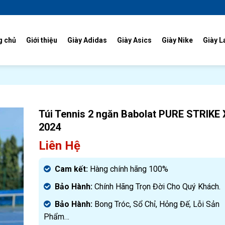
g chủ
Giới thiệu
Giày Adidas
Giày Asics
Giày Nike
Giày L
Túi Tennis 2 ngăn Babolat PURE STRIKE 
2024
Liên Hệ
Cam kết:
Hàng chính hãng 100%
Bảo Hành:
Chính Hãng Trọn Đời Cho Quý Khách.
Bảo Hành:
Bong Tróc, Sổ Chỉ, Hỏng Đế, Lỗi Sản
Phẩm…