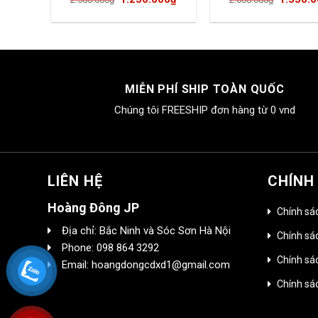
hiện
gốc
hiện
gốc
tại
là:
tại
là:
00₫.
là:
2.500.000₫.
là:
2.600.0
1.399.000₫.
1.250.000₫.
MIỄN PHÍ SHIP TOÀN QUỐC
Chúng tôi FREESHIP đơn hàng từ 0 vnd
LIÊN HỆ
CHÍNH
Hoàng Đông JP
Chính sá
Địa chỉ: Bắc Ninh và Sóc Sơn Hà Nội
Chính sác
Phone: 098 864 3292
Chính sá
Email: hoangdongcdxd1@gmail.com
Chính sá