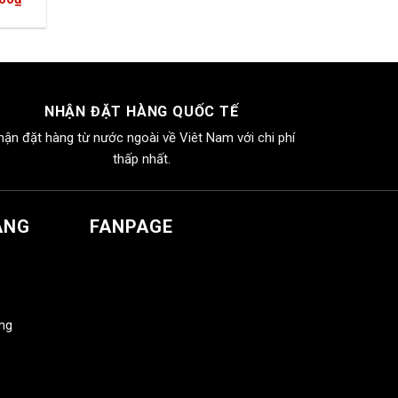
hiện
tại
00₫.
là:
1.490.000₫.
NHẬN ĐẶT HÀNG QUỐC TẾ
hận đặt hàng từ nước ngoài về Viêt Nam với chi phí
thấp nhất.
ÀNG
FANPAGE
àng