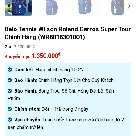
Balo Tennis Wilson Roland Garros Super Tour
Chính Hãng (WR8018301001)
₫
2.600.000
Giá
₫
1.350.000
gốc
Giá
là:
hiện
Cam kết:
Hàng chính hãng 100%
2.600.000₫.
tại
Bảo Hành:
Chính Hãng Trọn Đời Cho Quý Khách.
là:
1.350.000₫.
Bảo Hành:
Bong Tróc, Sổ Chỉ, Hỏng Đế, Lỗi Sản
Phẩm…
Chính sách:
Đ
ổi – Trả trong 7 ngày
Vận chuyển:
Toàn quốc. Free ship với đơn hàng từ 2
sản phẩm trở lên.