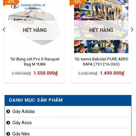
-47%
-53%
HẾT HÀNG
HẾT HÀNG
Túi đựng vợt Pro X Racquet
Túi tennis Babolat PURE AERO
Bag M YUBK
RAFA (751216-363)
Giá
Giá
Giá
Giá
1.550.000
₫
1.490.000
₫
2.900.000
₫
3.200.000
₫
gốc
hiện
gốc
hiện
là:
tại
là:
tại
2.900.000₫.
là:
3.200.000₫.
là:
DANH MỤC SẢN PHẨM
00.000₫.
1.550.000₫.
1.490
Giày Adidas
Giày Asics
Giày Nike