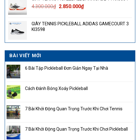
Giá
Giá
4.300.000
₫
2.850.000
₫
gốc
hiện
là:
tại
GIÀY TENNIS PICKLEBALL ADIDAS GAMECOURT 3
4.300.000₫.
là:
KI3598
2.850.000₫.
BÀI VIẾT MỚI
6 Bài Tập Pickleball Đơn Giản Ngay Tại Nhà
Cách Đánh Bóng Xoáy Pickleball
7 Bài Khởi Động Quan Trọng Trước Khi Chơi Tennis
7 Bài Khởi Động Quan Trọng Trước Khi Chơi Pickleball