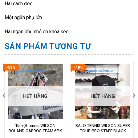
Hai cách đeo
Một ngăn phụ lớn
Hai ngăn phụ nhỏ có khoá kéo
SẢN PHẨM TƯƠNG TỰ
-53%
-48%
HẾT HÀNG
HẾT HÀNG
Túi vợt tennis WILSON
BALO TENNIS WILSON SUPER
ROLAND GARROS TEAM 6PK
TOUR PRO STAFF BLACK
Grey/Blue
(WR8010801001)