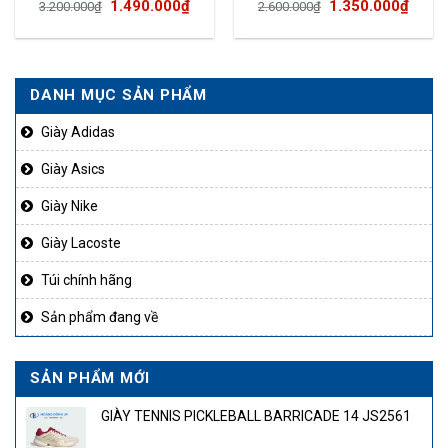
Giá
Giá
Giá
Giá
1.490.000
₫
1.350.000
₫
3.200.000
₫
2.600.000
₫
gốc
hiện
gốc
hiện
là:
tại
là:
tại
3.200.000₫.
là:
2.600.000₫.
là:
DANH MỤC SẢN PHẨM
50.000₫.
1.490.000₫.
1.350
Giày Adidas
Giày Asics
Giày Nike
Giày Lacoste
Túi chính hãng
Sản phẩm đang về
SẢN PHẨM MỚI
GIÀY TENNIS PICKLEBALL BARRICADE 14 JS2561