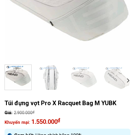
Túi đựng vợt Pro X Racquet Bag M YUBK
₫
2.900.000
Giá
₫
1.550.000
gốc
Giá