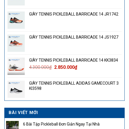
GIÀY TENNIS PICKLEBALL BARRICADE 14 JR1742
GIÀY TENNIS PICKLEBALL BARRICADE 14 JS1927
GIÀY TENNIS PICKLEBALL BARRICADE 14 KK3834
Giá
Giá
4.300.000
₫
2.850.000
₫
gốc
hiện
là:
tại
GIÀY TENNIS PICKLEBALL ADIDAS GAMECOURT 3
4.300.000₫.
là:
KI3598
2.850.000₫.
BÀI VIẾT MỚI
6 Bài Tập Pickleball Đơn Giản Ngay Tại Nhà