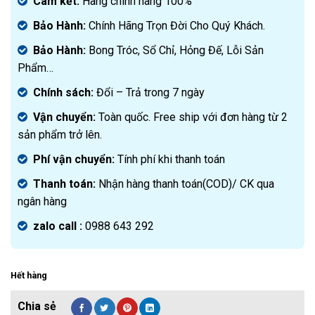
là:
hiện
Cam kết:
Hàng chính hãng 100%
2.900.000₫.
tại
Bảo Hành:
Chính Hãng Trọn Đời Cho Quý Khách.
là:
1.550.000₫.
Bảo Hành:
Bong Tróc, Sổ Chỉ, Hỏng Đế, Lỗi Sản
Phẩm…
Chính sách:
Đ
ổi – Trả trong 7 ngày
Vận chuyển:
Toàn quốc. Free ship với đơn hàng từ 2
sản phẩm trở lên.
Phí vận chuyển:
Tính phí khi thanh toán
Thanh toán:
Nhận hàng thanh toán(COD)/ CK qua
ngân hàng
zalo call :
0988 643 292
Hết hàng