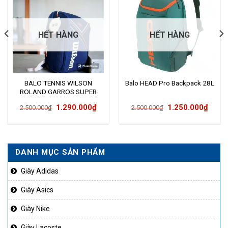
HẾT HÀNG
HẾT HÀNG
BALO TENNIS WILSON
Balo HEAD Pro Backpack 28L
ROLAND GARROS SUPER
TOURT
Giá
Giá
Giá
Giá
1.290.000
₫
1.250.000
₫
2.500.000
₫
2.500.000
₫
gốc
hiện
gốc
hiện
là:
tại
là:
tại
2.500.000₫.
là:
2.500.000₫.
là:
DANH MỤC SẢN PHẨM
99.000₫.
1.290.000₫.
1.250
Giày Adidas
Giày Asics
Giày Nike
Giày Lacoste