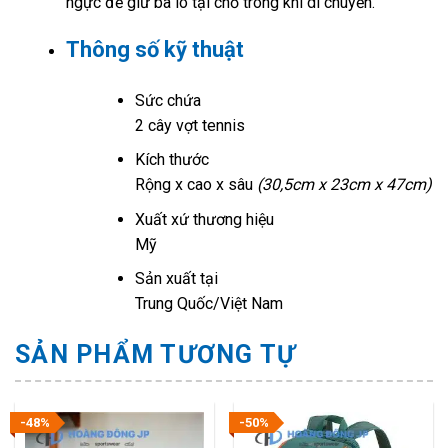
ngực để giữ ba lô tại chỗ trong khi di chuyển.
Thông số kỹ thuật
Sức chứa
2 cây vợt tennis
Kích thước
Rộng x cao x sâu
(30,5cm x 23cm x 47cm)
Xuất xứ thương hiệu
Mỹ
Sản xuất tại
Trung Quốc/Việt Nam
SẢN PHẨM TƯƠNG TỰ
-48%
-50%