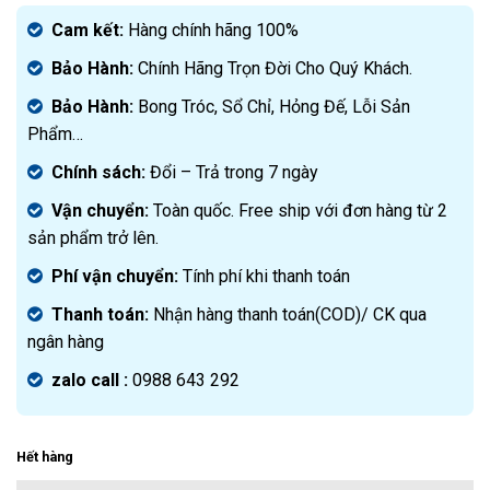
gốc
Giá
là:
hiện
Cam kết:
Hàng chính hãng 100%
2.500.000₫.
tại
Bảo Hành:
Chính Hãng Trọn Đời Cho Quý Khách.
là:
1.399.000₫.
Bảo Hành:
Bong Tróc, Sổ Chỉ, Hỏng Đế, Lỗi Sản
Phẩm…
Chính sách:
Đ
ổi – Trả trong 7 ngày
Vận chuyển:
Toàn quốc. Free ship với đơn hàng từ 2
sản phẩm trở lên.
Phí vận chuyển:
Tính phí khi thanh toán
Thanh toán:
Nhận hàng thanh toán(COD)/ CK qua
ngân hàng
zalo call :
0988 643 292
Hết hàng