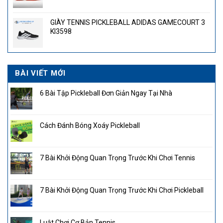
gốc
hiện
là:
tại
GIÀY TENNIS PICKLEBALL ADIDAS GAMECOURT 3
4.300.000₫.
là:
KI3598
2.850.000₫.
BÀI VIẾT MỚI
6 Bài Tập Pickleball Đơn Giản Ngay Tại Nhà
Cách Đánh Bóng Xoáy Pickleball
7 Bài Khởi Động Quan Trọng Trước Khi Chơi Tennis
7 Bài Khởi Động Quan Trọng Trước Khi Chơi Pickleball
Luật Chơi Cơ Bản Tennis