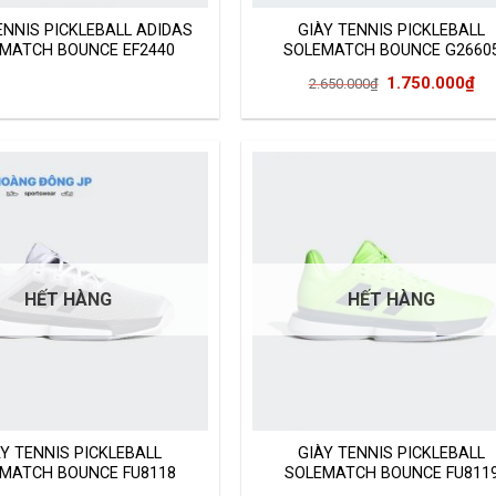
ENNIS PICKLEBALL ADIDAS
GIÀY TENNIS PICKLEBALL
MATCH BOUNCE EF2440
SOLEMATCH BOUNCE G2660
Giá
Gi
1.750.000
₫
2.650.000
₫
gốc
hi
là:
tại
2.650.000₫.
là:
1.
HẾT HÀNG
HẾT HÀNG
ÀY TENNIS PICKLEBALL
GIÀY TENNIS PICKLEBALL
MATCH BOUNCE FU8118
SOLEMATCH BOUNCE FU811