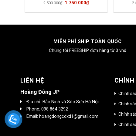
Giá
Giá
1.750.000
₫
2.500.000
₫
2.
gốc
hiện
là:
tại
2.500.000₫.
là:
1.750.000₫.
MIỄN PHÍ SHIP TOÀN QUỐC
Chúng tôi FREESHIP đơn hàng từ 0 vnd
LIÊN HỆ
CHÍNH
Hoàng Đông JP
Chính sá
Địa chỉ: Bắc Ninh và Sóc Sơn Hà Nội
Chính sác
Phone: 098 864 3292
Chính sá
Email: hoangdongcdxd1@gmail.com
Chính sá