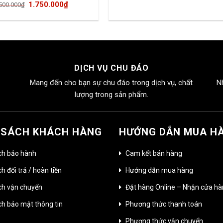
Giá
Giá
1.750.000
₫
500.000
₫
gốc
hiện
là:
tại
2.500.000₫.
là:
1.750.000₫.
DỊCH VỤ CHU ĐÁO
Mang đến cho bạn sự chu đáo trong dịch vụ, chất
N
lượng trong sản phẩm.
 SÁCH KHÁCH HÀNG
HƯỚNG DẪN MUA H
ch bảo hành
Cam kết bán hàng
h đổi trả / hoàn tiền
Hướng dẫn mua hàng
ch vận chuyển
Đặt hàng Online – Nhận cửa h
ch bảo mật thông tin
Phương thức thanh toán
Phương thức vận chuyển