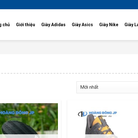
g chủ
Giới thiệu
Giày Adidas
Giày Asics
Giày Nike
Giày L