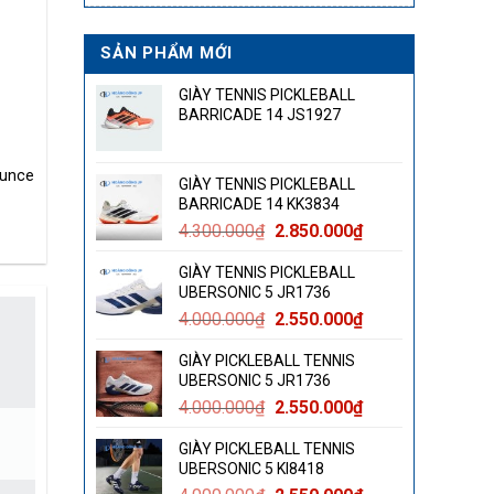
SẢN PHẨM MỚI
GIÀY TENNIS PICKLEBALL
BARRICADE 14 JS1927
ounce
GIÀY TENNIS PICKLEBALL
BARRICADE 14 KK3834
Giá
Giá
4.300.000
₫
2.850.000
₫
gốc
hiện
GIÀY TENNIS PICKLEBALL
là:
tại
UBERSONIC 5 JR1736
4.300.000₫.
là:
Giá
Giá
4.000.000
₫
2.550.000
₫
2.850.000₫.
gốc
hiện
GIÀY PICKLEBALL TENNIS
là:
tại
UBERSONIC 5 JR1736
4.000.000₫.
là:
Giá
Giá
4.000.000
₫
2.550.000
₫
2.550.000₫.
gốc
hiện
GIÀY PICKLEBALL TENNIS
là:
tại
UBERSONIC 5 KI8418
4.000.000₫.
là: