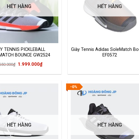
HẾT HÀNG
HẾT HÀNG
ÀY TENNIS PICKLEBALL
Giày Tennis Adidas SoleMatch B
MATCH BOUNCE GW2524
EF0572
Giá
Giá
1.999.000
₫
650.000
₫
gốc
hiện
là:
tại
2.650.000₫.
là:
-0%
1.999.000₫.
HẾT HÀNG
HẾT HÀNG