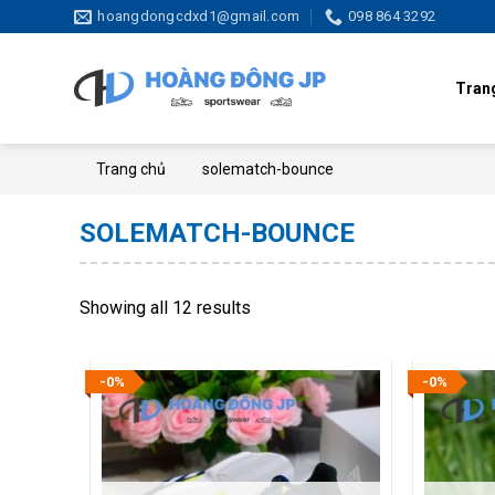
Skip
hoangdongcdxd1@gmail.com
098 864 3292
to
content
Tran
Trang chủ
solematch-bounce
SOLEMATCH-BOUNCE
Showing all 12 results
-0%
-0%