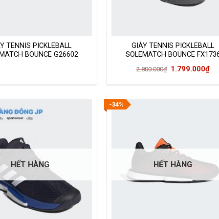
ÀY TENNIS PICKLEBALL
GIÀY TENNIS PICKLEBALL
MATCH BOUNCE G26602
SOLEMATCH BOUNCE FX173
Giá
Gi
1.799.000
₫
2.800.000
₫
gốc
hi
là:
tại
2.800.000₫.
là:
-34%
1.
HẾT HÀNG
HẾT HÀNG