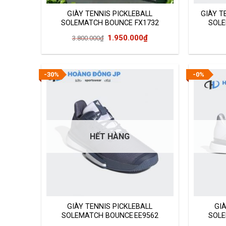
GIÀY TENNIS PICKLEBALL
GIÀY T
SOLEMATCH BOUNCE FX1732
SOLE
Giá
Giá
1.950.000
₫
3.800.000
₫
gốc
hiện
là:
tại
3.800.000₫.
là:
-30%
-0%
1.950.000₫.
HẾT HÀNG
GIÀY TENNIS PICKLEBALL
GI
SOLEMATCH BOUNCE EE9562
SOLE