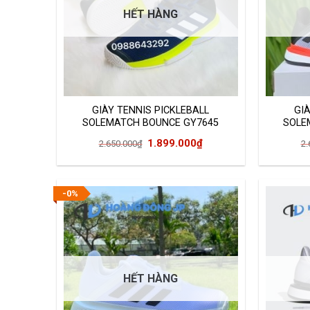
HẾT HÀNG
GIÀY TENNIS PICKLEBALL
GI
SOLEMATCH BOUNCE GY7645
SOLE
Giá
Giá
1.899.000
₫
2.650.000
₫
2.
gốc
hiện
là:
tại
2.650.000₫.
là:
-0%
1.899.000₫.
HẾT HÀNG