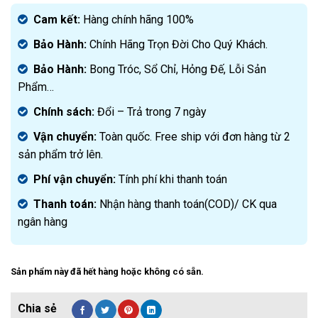
gốc
Giá
là:
hiện
Cam kết:
Hàng chính hãng 100%
2.650.000₫.
tại
Bảo Hành:
Chính Hãng Trọn Đời Cho Quý Khách.
là:
1.750.000₫.
Bảo Hành:
Bong Tróc, Sổ Chỉ, Hỏng Đế, Lỗi Sản
Phẩm…
Chính sách:
Đ
ổi – Trả trong 7 ngày
Vận chuyển:
Toàn quốc. Free ship với đơn hàng từ 2
sản phẩm trở lên.
Phí vận chuyển:
Tính phí khi thanh toán
Thanh toán:
Nhận hàng thanh toán(COD)/ CK qua
ngân hàng
Sản phẩm này đã hết hàng hoặc không có sẵn.