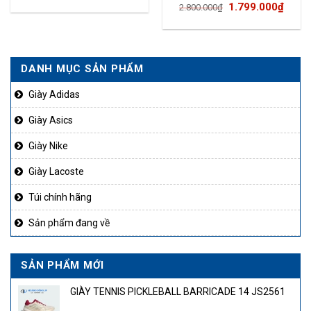
Giá
Giá
1.799.000
₫
2.800.000
₫
gốc
hiện
là:
tại
2.800.000₫.
là:
DANH MỤC SẢN PHẨM
1.799
Giày Adidas
Giày Asics
Giày Nike
Giày Lacoste
Túi chính hãng
Sản phẩm đang về
SẢN PHẨM MỚI
GIÀY TENNIS PICKLEBALL BARRICADE 14 JS2561