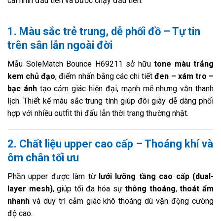
cái nhìn đầu tiên và bước chạy đầu tiên.
1. Màu sắc trẻ trung, dễ phối đồ – Tự tin
trên sân lẫn ngoài đời
Mẫu SoleMatch Bounce H69211 sở hữu
tone màu trắng
kem chủ đạo
, điểm nhấn bằng các chi tiết
đen – xám tro –
bạc ánh
tạo cảm giác hiện đại, mạnh mẽ nhưng vẫn thanh
lịch. Thiết kế màu sắc trung tính giúp đôi giày dễ dàng phối
hợp với nhiều outfit thi đấu lẫn thời trang thường nhật.
2. Chất liệu upper cao cấp – Thoáng khí và
ôm chân tối ưu
Phần upper được làm từ
lưới lưỡng tầng cao cấp (dual-
layer mesh)
, giúp tối đa hóa sự
thông thoáng
,
thoát ẩm
nhanh
và duy trì cảm giác khô thoáng dù vận động cường
độ cao.