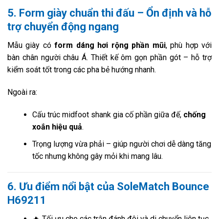
5. Form giày chuẩn thi đấu – Ổn định và hỗ
trợ chuyển động ngang
Mẫu giày có
form dáng hơi rộng phần mũi
, phù hợp với
bàn chân người châu Á. Thiết kế ôm gọn phần gót – hỗ trợ
kiểm soát tốt trong các pha bẻ hướng nhanh.
Ngoài ra:
Cấu trúc midfoot shank gia cố phần giữa đế,
chống
xoắn hiệu quả
.
Trọng lượng vừa phải – giúp người chơi dễ dàng tăng
tốc nhưng không gây mỏi khi mang lâu.
6. Ưu điểm nổi bật của SoleMatch Bounce
H69211
🔥 Tối ưu cho các trận đánh đôi và di chuyển liên tục