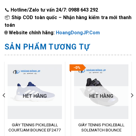
📞
Hotline/Zalo tư vấn 24/7: 0988 643 292
📦
Ship COD toàn quốc – Nhận hàng kiểm tra mới thanh
toán
🌐
Website chính hãng:
HoangDongJP.Com
SẢN PHẨM TƯƠNG TỰ
-0%
HẾT HÀNG
HẾT HÀNG
GIÀY TENNIS PICKLEBALL
GIÀY TENNIS PICKLEBALL
COURTJAM BOUNCE EF2477
SOLEMATCH BOUNCE
FX1736