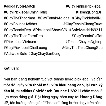
#adidasSoleMatch #GiayTennisPickleball
#GiayPickleballChinhHang #HoangDongJP
#GiayTheThaoNam #GiayTennisAdidas #GiayPickleballNu
#GiayBounceAdidas #GiayTennisChongTruot
#GiayTennisDep #PickleballShoesVN #SoleMatchH69211
#GiayTheThaoFormDep #GiayTennisGiaTot
#PickleballVietnam #TennisChuyenNghiep
#GiayPickleballChatLuong #GiayTheThaoChongSoc
#AdiwearSole #GiayChaySanCung
Kết luận:
Nếu bạn đang nghiêm túc với tennis hoặc pickleball và cần
một đôi giày
vừa thoải mái, vừa hiệu năng cao, lại cực kỳ
bền bỉ
, thì
adidas SoleMatch Bounce H69211
chắc chắn là
lựa chọn đáng giá. Đặt hàng ngay hôm nay tại
Hoàng Đông
JP
, tận hưởng cảm giác “đỉnh cao” từng bước chạy trên sân!