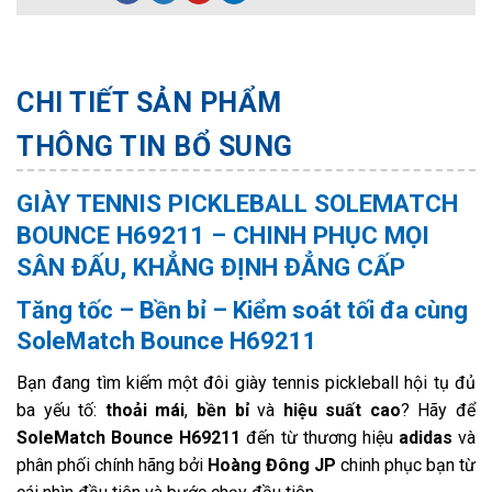
CHI TIẾT SẢN PHẨM
THÔNG TIN BỔ SUNG
GIÀY TENNIS PICKLEBALL SOLEMATCH
BOUNCE H69211 – CHINH PHỤC MỌI
SÂN ĐẤU, KHẲNG ĐỊNH ĐẲNG CẤP
Tăng tốc – Bền bỉ – Kiểm soát tối đa cùng
SoleMatch Bounce H69211
Bạn đang tìm kiếm một đôi giày tennis pickleball hội tụ đủ
ba yếu tố:
thoải mái
,
bền bỉ
và
hiệu suất cao
? Hãy để
SoleMatch Bounce H69211
đến từ thương hiệu
adidas
và
phân phối chính hãng bởi
Hoàng Đông JP
chinh phục bạn từ