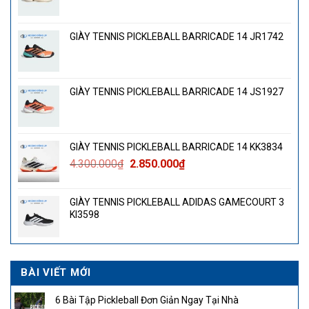
GIÀY TENNIS PICKLEBALL BARRICADE 14 JR1742
GIÀY TENNIS PICKLEBALL BARRICADE 14 JS1927
GIÀY TENNIS PICKLEBALL BARRICADE 14 KK3834
Giá
Giá
4.300.000
₫
2.850.000
₫
gốc
hiện
là:
tại
GIÀY TENNIS PICKLEBALL ADIDAS GAMECOURT 3
4.300.000₫.
là:
KI3598
2.850.000₫.
BÀI VIẾT MỚI
6 Bài Tập Pickleball Đơn Giản Ngay Tại Nhà