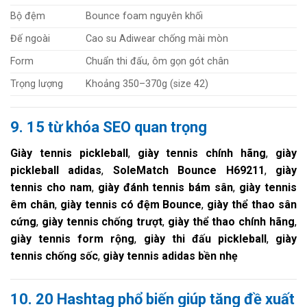
Bộ đệm
Bounce foam nguyên khối
Đế ngoài
Cao su Adiwear chống mài mòn
Form
Chuẩn thi đấu, ôm gọn gót chân
Trọng lượng
Khoảng 350–370g (size 42)
9. 15 từ khóa SEO quan trọng
Giày tennis pickleball
,
giày tennis chính hãng
,
giày
pickleball adidas
,
SoleMatch Bounce H69211
,
giày
tennis cho nam
,
giày đánh tennis bám sân
,
giày tennis
êm chân
,
giày tennis có đệm Bounce
,
giày thể thao sân
cứng
,
giày tennis chống trượt
,
giày thể thao chính hãng
,
giày tennis form rộng
,
giày thi đấu pickleball
,
giày
tennis chống sốc
,
giày tennis adidas bền nhẹ
10. 20 Hashtag phổ biến giúp tăng đề xuất