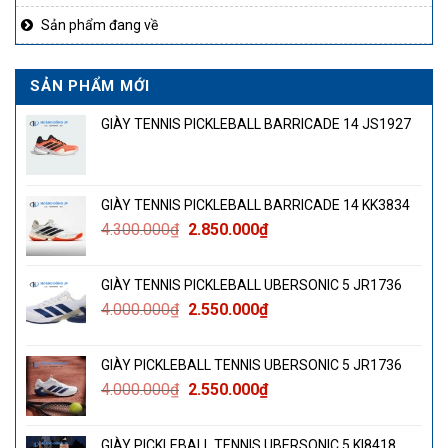
Sản phẩm đang về
SẢN PHẨM MỚI
GIÀY TENNIS PICKLEBALL BARRICADE 14 JS1927
GIÀY TENNIS PICKLEBALL BARRICADE 14 KK3834
Giá
Giá
4.300.000
₫
2.850.000
₫
gốc
hiện
là:
tại
GIÀY TENNIS PICKLEBALL UBERSONIC 5 JR1736
4.300.000₫.
là:
Giá
Giá
4.000.000
₫
2.550.000
₫
2.850.000₫.
gốc
hiện
là:
tại
GIÀY PICKLEBALL TENNIS UBERSONIC 5 JR1736
4.000.000₫.
là:
Giá
Giá
4.000.000
₫
2.550.000
₫
2.550.000₫.
gốc
hiện
là:
tại
GIÀY PICKLEBALL TENNIS UBERSONIC 5 KI8418