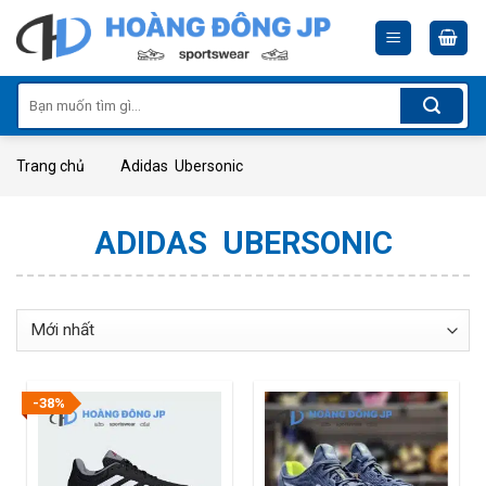
Skip
to
content
Tìm
kiếm:
Trang chủ
Adidas Ubersonic
ADIDAS UBERSONIC
-38%