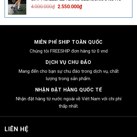
4.000.000₫.
là:
Giá
Giá
4.000.000
₫
2.550.000
₫
2.550.000₫.
gốc
hiện
là:
tại
4.000.000₫.
là:
2.550.000₫.
MIỄN PHÍ SHIP TOÀN QUỐC
Chúng tôi FREESHIP đơn hàng từ 0 vnd
DỊCH VỤ CHU ĐÁO
Mang đến cho bạn sự chu đáo trong dịch vụ, chất
lượng trong sản phẩm.
NHẬN ĐẶT HÀNG QUỐC TẾ
Nhận đặt hàng từ nước ngoài về Viêt Nam với chi phí
thấp nhất.
LIÊN HỆ