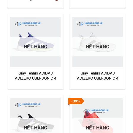
gốc
hiện
là:
tại
3.500.000₫.
là:
1.990.000₫.
HẾT HÀNG
HẾT HÀNG
Giày Tennis ADIDAS
Giày Tennis ADIDAS
ADIZERO UBERSONIC 4
ADIZERO UBERSONIC 4
GZ8464
FX1379
-39%
HẾT HÀNG
HẾT HÀNG