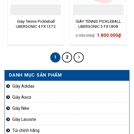
Giày Tennis Pickleball
GIÀY TENNIS PICKLEBALL
UBERSONIC 4 FX1372
UBERSONIC 3 FX1808
Giá
Giá
1.800.000
₫
2.950.000
₫
gốc
hiện
là:
tại
2.950.000₫.
là:
1
2
1.800
DANH MỤC SẢN PHẨM
Giày Adidas
Giày Asics
Giày Nike
Giày Lacoste
Túi chính hãng