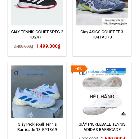
GIÀY TENNIS COURT SPEC 2
Giày ASICS COURT FF 3
ID2471
1041A370
Giá
Giá
1.499.000
₫
2.400.000
₫
gốc
hiện
là:
tại
2.400.000₫.
là:
-0%
1.499.000₫.
HẾT HÀNG
Giày Pickleball Tennis
GIÀY PICKLEBALL TENNIS
Barricade 13 GY1369
ADIDAS BARRICADE
GY1369
Giá
Giá
1.690.000
₫
4.000.000
₫