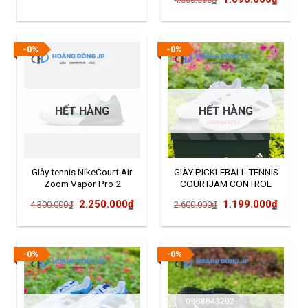
gốc
hiện
là:
tại
4.000.000₫.
là:
-0%
-0%
1.690
HẾT HÀNG
HẾT HÀNG
Giày tennis NikeCourt Air
GIÀY PICKLEBALL TENNIS
Zoom Vapor Pro 2
COURTJAM CONTROL
ID1538
Giá
Giá
Giá
Giá
2.250.000
₫
1.199.000
₫
4.300.000
₫
2.600.000
₫
gốc
hiện
gốc
hiện
là:
tại
là:
tại
4.300.000₫.
là:
2.600.000₫.
là:
-0%
-0%
2.250.000₫.
1.199