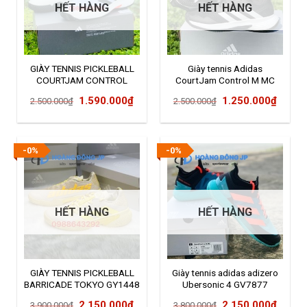
HẾT HÀNG
HẾT HÀNG
GIÀY TENNIS PICKLEBALL
Giày tennis Adidas
COURTJAM CONTROL
CourtJam Control M MC
HQ8468
GW2554
Giá
Giá
Giá
Giá
1.590.000
₫
1.250.000
₫
2.500.000
₫
2.500.000
₫
gốc
hiện
gốc
hiện
là:
tại
là:
tại
2.500.000₫.
là:
2.500.000₫.
là:
-0%
-0%
1.590.000₫.
1.250
HẾT HÀNG
HẾT HÀNG
GIÀY TENNIS PICKLEBALL
Giày tennis adidas adizero
BARRICADE TOKYO GY1448
Ubersonic 4 GV7877
Giá
Giá
Giá
Giá
2.150.000
₫
2.150.000
₫
3.900.000
₫
3.800.000
₫