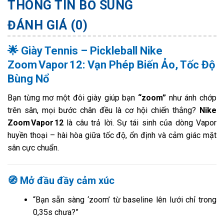
THÔNG TIN BỔ SUNG
ĐÁNH GIÁ (0)
🌟
Giày Tennis – Pickleball Nike
Zoom Vapor 12: Vạn Phép Biến Ảo, Tốc Độ
Bùng Nổ
Bạn từng mơ một đôi giày giúp bạn
“zoom”
như ánh chớp
trên sân, mọi bước chân đều là cơ hội chiến thắng?
Nike
Zoom Vapor 12
là câu trả lời. Sự tái sinh của dòng Vapor
huyền thoại – hài hòa giữa tốc độ, ổn định và cảm giác mặt
sân cực chuẩn.
🧭 Mở đầu đầy cảm xúc
“Bạn sẵn sàng ‘zoom’ từ baseline lên lưới chỉ trong
0,35s chưa?”