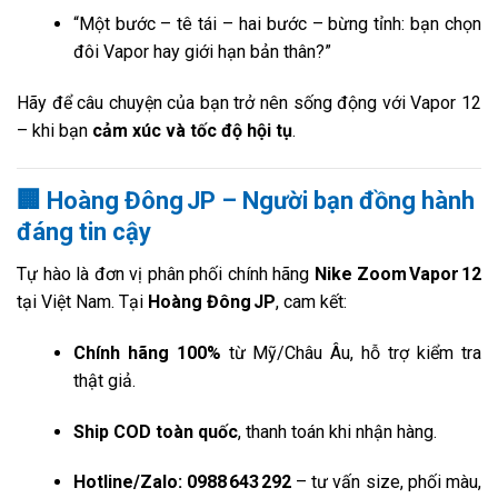
“Một bước – tê tái – hai bước – bừng tỉnh: bạn chọn
đôi Vapor hay giới hạn bản thân?”
Hãy để câu chuyện của bạn trở nên sống động với Vapor 12
– khi bạn
cảm xúc và tốc độ hội tụ
.
🏢
Hoàng Đông JP – Người bạn đồng hành
đáng tin cậy
Tự hào là đơn vị phân phối chính hãng
Nike Zoom Vapor 12
tại Việt Nam. Tại
Hoàng Đông JP
, cam kết:
Chính hãng 100%
từ Mỹ/Châu Âu, hỗ trợ kiểm tra
thật giả.
Ship COD toàn quốc
, thanh toán khi nhận hàng.
Hotline/Zalo:
0988 643 292
– tư vấn size, phối màu,