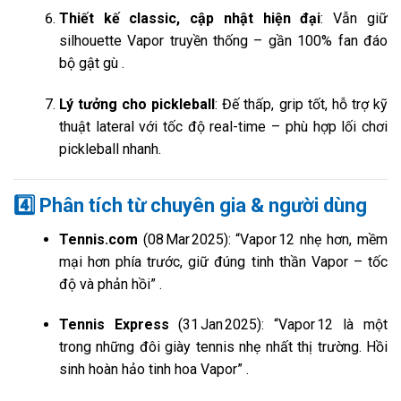
Thiết kế classic, cập nhật hiện đại
: Vẫn giữ
silhouette Vapor truyền thống – gần 100% fan đáo
bộ gật gù
.
Lý tưởng cho pickleball
: Đế thấp, grip tốt, hỗ trợ kỹ
thuật lateral với tốc độ real-time – phù hợp lối chơi
pickleball nhanh.
4️⃣
Phân tích từ chuyên gia & người dùng
Tennis.com
(08 Mar 2025): “Vapor 12 nhẹ hơn, mềm
mại hơn phía trước, giữ đúng tinh thần Vapor – tốc
độ và phản hồi”
.
Tennis Express
(31 Jan 2025): “Vapor 12 là một
trong những đôi giày tennis nhẹ nhất thị trường. Hồi
sinh hoàn hảo tinh hoa Vapor”
.