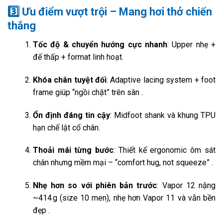
3️⃣
Ưu điểm vượt trội – Mang hơi thở chiến
thắng
Tốc độ & chuyển hướng cực nhanh
: Upper nhẹ +
đế thấp + format linh hoạt.
Khóa chân tuyệt đối
: Adaptive lacing system + foot
frame giúp “ngồi chặt” trên sân
.
Ổn định đáng tin cậy
: Midfoot shank và khung TPU
hạn chế lật cổ chân.
Thoải mái từng bước
: Thiết kế ergonomic ôm sát
chân nhưng mềm mại – “comfort hug, not squeeze”
.
Nhẹ hơn so với phiên bản trước
: Vapor 12 nặng
~414 g (size 10 men), nhẹ hơn Vapor 11 và vẫn bền
đẹp
.