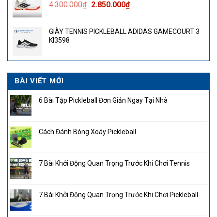
Giá
Giá
4.300.000
₫
2.850.000
₫
gốc
hiện
là:
tại
GIÀY TENNIS PICKLEBALL ADIDAS GAMECOURT 3
4.300.000₫.
là:
KI3598
2.850.000₫.
BÀI VIẾT MỚI
6 Bài Tập Pickleball Đơn Giản Ngay Tại Nhà
Cách Đánh Bóng Xoáy Pickleball
7 Bài Khởi Động Quan Trọng Trước Khi Chơi Tennis
7 Bài Khởi Động Quan Trọng Trước Khi Chơi Pickleball