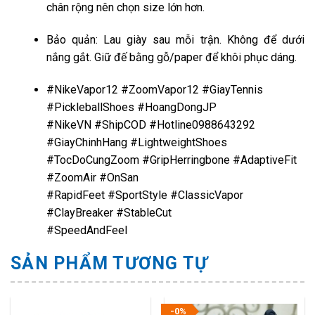
chân rộng nên chọn size lớn hơn.
Bảo quản: Lau giày sau mỗi trận. Không để dưới
nắng gắt. Giữ đế bằng gỗ/paper để khôi phục dáng.
#NikeVapor12 #ZoomVapor12 #GiayTennis
#PickleballShoes #HoangDongJP
#NikeVN #ShipCOD #Hotline0988643292
#GiayChinhHang #LightweightShoes
#TocDoCungZoom #GripHerringbone #AdaptiveFit
#ZoomAir #OnSan
#RapidFeet #SportStyle #ClassicVapor
#ClayBreaker #StableCut
#SpeedAndFeel
SẢN PHẨM TƯƠNG TỰ
-0%