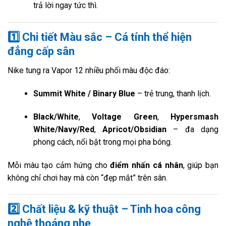
trả lời ngay tức thì.
1️⃣
Chi tiết Màu sắc – Cá tính thể hiện
đẳng cấp sân
Nike tung ra Vapor 12 nhiều phối màu độc đáo:
Summit White / Binary Blue
– trẻ trung, thanh lịch.
Black/White
,
Voltage Green
,
Hypersmash
White/Navy/Red
,
Apricot/Obsidian
– đa dạng
phong cách, nổi bật trong mọi pha bóng.
Mỗi màu tạo cảm hứng cho
điểm nhấn cá nhân
, giúp bạn
không chỉ chơi hay mà còn “đẹp mắt” trên sân.
2️⃣
Chất liệu & kỹ thuật – Tinh hoa công
nghệ thoáng nhẹ