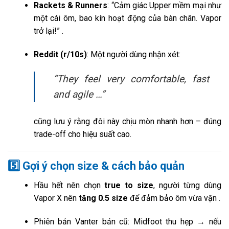
Rackets & Runners
: “Cảm giác Upper mềm mại như
một cái ôm, bao kín hoạt động của bàn chân. Vapor
trở lại!”
.
Reddit (r/10s)
: Một người dùng nhận xét:
“They feel very comfortable, fast
and agile …”
cũng lưu ý rằng đôi này chịu mòn nhanh hơn – đúng
trade-off cho hiệu suất cao.
5️⃣
Gợi ý chọn size & cách bảo quản
Hầu hết nên chọn
true to size
, người từng dùng
Vapor X nên
tăng 0.5 size
để đảm bảo ôm vừa vặn
.
Phiên bản Vanter bản cũ: Midfoot thu hẹp → nếu