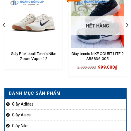
HẾT HÀNG
Giày Pickleball Tennis Nike
Giày tennis NIKE COURT LITE 2
Zoom Vapor 12
AR8836-005
Giá
Giá
999.000
₫
2.900.000
₫
gốc
hiện
là:
tại
2.900.000₫.
là:
DANH MỤC SẢN PHẨM
50.000₫.
999.0
Giày Adidas
Giày Asics
Giày Nike