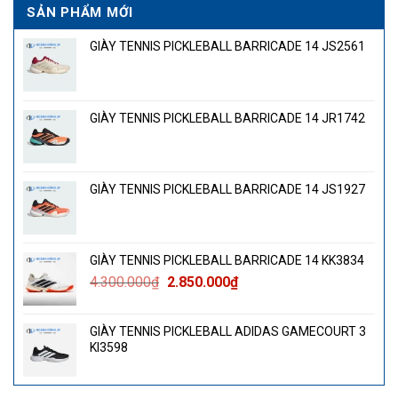
SẢN PHẨM MỚI
GIÀY TENNIS PICKLEBALL BARRICADE 14 JS2561
GIÀY TENNIS PICKLEBALL BARRICADE 14 JR1742
GIÀY TENNIS PICKLEBALL BARRICADE 14 JS1927
GIÀY TENNIS PICKLEBALL BARRICADE 14 KK3834
Giá
Giá
4.300.000
₫
2.850.000
₫
gốc
hiện
là:
tại
GIÀY TENNIS PICKLEBALL ADIDAS GAMECOURT 3
4.300.000₫.
là:
KI3598
2.850.000₫.