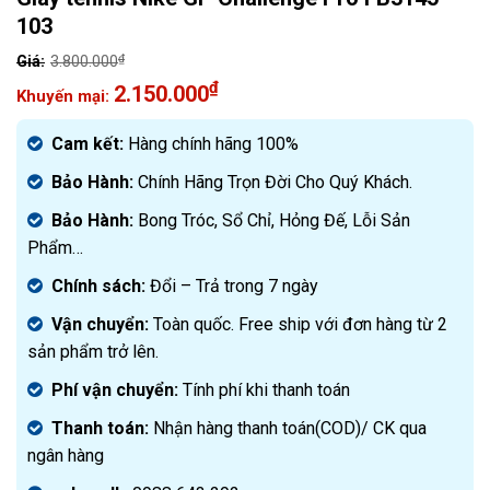
103
₫
3.800.000
Giá
₫
2.150.000
gốc
Giá
là:
hiện
Cam kết:
Hàng chính hãng 100%
3.800.000₫.
tại
Bảo Hành:
Chính Hãng Trọn Đời Cho Quý Khách.
là:
2.150.000₫.
Bảo Hành:
Bong Tróc, Sổ Chỉ, Hỏng Đế, Lỗi Sản
Phẩm…
Chính sách:
Đ
ổi – Trả trong 7 ngày
Vận chuyển:
Toàn quốc. Free ship với đơn hàng từ 2
sản phẩm trở lên.
Phí vận chuyển:
Tính phí khi thanh toán
Thanh toán:
Nhận hàng thanh toán(COD)/ CK qua
ngân hàng