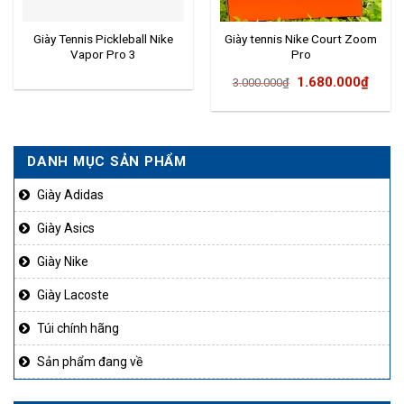
Giày Tennis Pickleball Nike
Giày tennis Nike Court Zoom
Vapor Pro 3
Pro
Giá
Giá
1.680.000
₫
3.000.000
₫
gốc
hiện
là:
tại
3.000.000₫.
là:
DANH MỤC SẢN PHẨM
1.680
Giày Adidas
Giày Asics
Giày Nike
Giày Lacoste
Túi chính hãng
Sản phẩm đang về