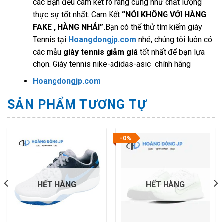
các Bạn đều cam kết rõ ràng cũng như chất lượng
thực sự tốt nhất. Cam Kết
“NÓI KHÔNG VỚI HÀNG
FAKE , HÀNG NHÁI”.
Bạn có thể thử tìm kiếm giày
Tennis
tại
Hoangdongjp.com
nhé, chúng tôi luôn có
các mẫu
giày tennis giảm giá
tốt nhất để bạn lựa
chọn. Giày tennis nike-adidas-asic chính hãng
Hoangdongjp.com
SẢN PHẨM TƯƠNG TỰ
-0%
HẾT HÀNG
HẾT HÀNG