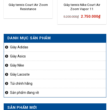
Giày tennis Court Air Zoom
Giày tennis Nike Court Air
Resistance
Zoom Vapor 11
Giá
Giá
2.750.000
₫
5.200.000
₫
gốc
hiện
là:
tại
5.200.000₫.
là:
DANH MỤC SẢN PHẨM
2.750
Giày Adidas
Giày Asics
Giày Nike
Giày Lacoste
Túi chính hãng
Sản phẩm đang về
SẢN PHẨM MỚI