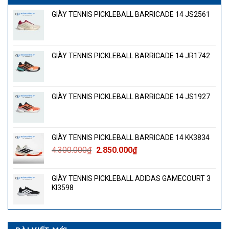
GIÀY TENNIS PICKLEBALL BARRICADE 14 JS2561
GIÀY TENNIS PICKLEBALL BARRICADE 14 JR1742
GIÀY TENNIS PICKLEBALL BARRICADE 14 JS1927
GIÀY TENNIS PICKLEBALL BARRICADE 14 KK3834
Giá
Giá
4.300.000
₫
2.850.000
₫
gốc
hiện
là:
tại
GIÀY TENNIS PICKLEBALL ADIDAS GAMECOURT 3
4.300.000₫.
là:
KI3598
2.850.000₫.