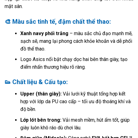
mặt sân.
🎨 Màu sắc tinh tế, đậm chất thể thao:
Xanh navy phối trắng
– màu sắc chủ đạo mạnh mẽ,
sạch sẽ, mang lại phong cách khỏe khoắn và dễ phối
đồ thể thao.
Logo Asics nổi bật chạy dọc hai bên thân giày, tạo
điểm nhấn thương hiệu rõ ràng.
👟 Chất liệu & Cấu tạo:
Upper (thân giày):
Vải lưới kỹ thuật tổng hợp kết
hợp với lớp da PU cao cấp – tối ưu độ thoáng khí và
độ bền.
Lớp lót bên trong:
Vải mesh mềm, hút ẩm tốt, giúp
giày luôn khô ráo dù chơi lâu.