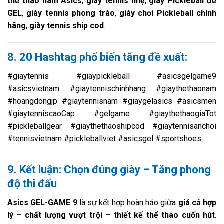
thể thao nam Asics
,
giày tennis nhẹ
,
giày Pickleball đế
GEL
,
giày tennis phong trào
,
giày chơi Pickleball chính
hãng
,
giày tennis ship cod
.
8. 20 Hashtag phổ biến tăng đề xuất:
#giaytennis #giaypickleball #asicsgelgame9
#asicsvietnam #giaytennischinhhang #giaythethaonam
#hoangdongjp #giaytennisnam #giaygelasics #asicsmen
#giaytenniscaoCap #gelgame #giaythethaogiaTot
#pickleballgear #giaythethaoshipcod #giaytennisanchoi
#tennisvietnam #pickleballviet #asicsgel #sportshoes
9. Kết luận: Chọn đúng giày – Tăng phong
độ thi đấu
Asics GEL-GAME 9
là sự kết hợp hoàn hảo giữa
giá cả hợp
lý – chất lượng vượt trội – thiết kế thể thao cuốn hút
.