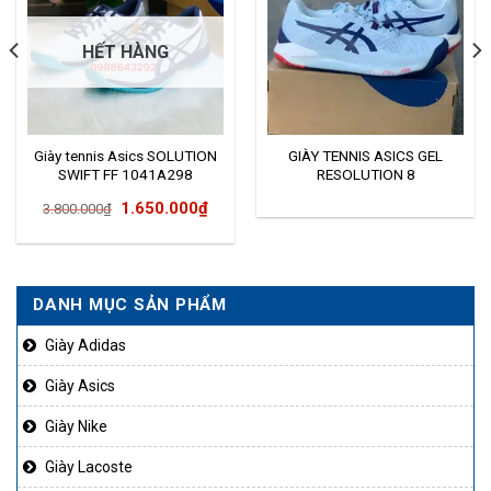
HẾT HÀNG
Giày tennis Asics SOLUTION
GIÀY TENNIS ASICS GEL
SWIFT FF 1041A298
RESOLUTION 8
Giá
Giá
1.650.000
₫
3.800.000
₫
gốc
hiện
là:
tại
3.800.000₫.
là:
DANH MỤC SẢN PHẨM
90.000₫.
1.650.000₫.
Giày Adidas
Giày Asics
Giày Nike
Giày Lacoste