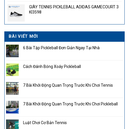
là:
tại
GIÀY TENNIS PICKLEBALL ADIDAS GAMECOURT 3
4.300.000₫.
là:
KI3598
2.850.000₫.
BÀI VIẾT MỚI
6 Bài Tập Pickleball Đơn Giản Ngay Tại Nhà
Cách Đánh Bóng Xoáy Pickleball
7 Bài Khởi Động Quan Trọng Trước Khi Chơi Tennis
7 Bài Khởi Động Quan Trọng Trước Khi Chơi Pickleball
Luật Chơi Cơ Bản Tennis