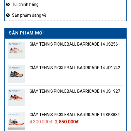
Túi chính hãng
Sản phẩm đang về
SẢN PHẨM MỚI
GIÀY TENNIS PICKLEBALL BARRICADE 14 JS2561
GIÀY TENNIS PICKLEBALL BARRICADE 14 JR1742
GIÀY TENNIS PICKLEBALL BARRICADE 14 JS1927
GIÀY TENNIS PICKLEBALL BARRICADE 14 KK3834
Giá
Giá
4.300.000
₫
2.850.000
₫
gốc
hiện