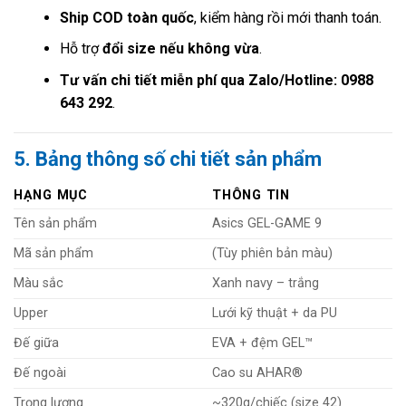
Ship COD toàn quốc
, kiểm hàng rồi mới thanh toán.
Hỗ trợ
đổi size nếu không vừa
.
Tư vấn chi tiết miễn phí qua Zalo/Hotline: 0988
643 292
.
5. Bảng thông số chi tiết sản phẩm
HẠNG MỤC
THÔNG TIN
Tên sản phẩm
Asics GEL-GAME 9
Mã sản phẩm
(Tùy phiên bản màu)
Màu sắc
Xanh navy – trắng
Upper
Lưới kỹ thuật + da PU
Đế giữa
EVA + đệm GEL™
Đế ngoài
Cao su AHAR®
Trọng lượng
~320g/chiếc (size 42)