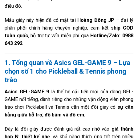
điều đó.
Mẫu giày này hiện đã có mặt tại
Hoàng Đông JP
– đại lý
phân phối chính hãng chuyên nghiệp, cam kết
ship COD
toàn quốc
, hỗ trợ tư vấn miễn phí qua
Hotline/Zalo: 0988
643 292
.
1. Tổng quan về Asics GEL-GAME 9 – Lựa
chọn số 1 cho Pickleball & Tennis phong
trào
Asics GEL-GAME 9
là thế hệ cải tiến mới của dòng GEL-
GAME nổi tiếng, dành riêng cho những vận động viên phong
trào chơi Pickleball và Tennis cần một đôi giày có
sự cân
bằng giữa hỗ trợ, độ bám và độ êm
.
Đây là đôi giày được đánh giá rất cao nhờ vào
giá thành
hợp lý
,
thiết kế nhẹ
, và khả năng thích ứng tốt trên nhiều