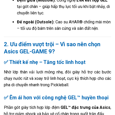
Đệm giữa (Midsole):
Công nghệ
EVA kết hợp GEL™
tại gót chân – giúp hấp thụ lực tối ưu khi bật nhảy, di
chuyển liên tục.
Đế ngoài (Outsole):
Cao su AHAR® chống mài mòn
– tối ưu độ bám trên sân cứng và sân đất nện.
2. Ưu điểm vượt trội – Vì sao nên chọn
Asics GEL-GAME 9?
✅ Thiết kế nhẹ – Tăng tốc linh hoạt
Nhờ lớp thân vải lưới mỏng nhẹ, đôi giày hỗ trợ các bước
chạy nước rút và xoay trở linh hoạt, cực kỳ thích hợp cho các
pha di chuyển nhanh trong Pickleball.
✅ Êm ái hơn với công nghệ GEL™ huyền thoại
Phần gót giày tích hợp lớp đệm
GEL™ đặc trưng của Asics
,
hỗ trợ giảm shock và bảo vệ cổ chân trong suốt trận đấu.