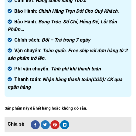
là:
hiện
Cam kết:
Hàng chính hãng
100%
4.800.000₫.
tại
Bảo Hành:
Chính Hãng Trọn Đời Cho Quý Khách.
là:
2.500.000₫.
Bảo Hành:
Bong Tróc, Sổ Chỉ, Hỏng Đế, Lỗi Sản
Phẩm…
Chính sách:
Đ
ổi – Trả trong 7 ngày
Vận chuyển:
Toàn quốc. Free ship với đơn hàng từ 2
sản phẩm trở lên.
Phí vận chuyển:
Tính phí khi thanh toán
Thanh toán:
Nhận hàng thanh toán(COD)/ CK qua
ngân hàng
Sản phẩm này đã hết hàng hoặc không có sẵn.