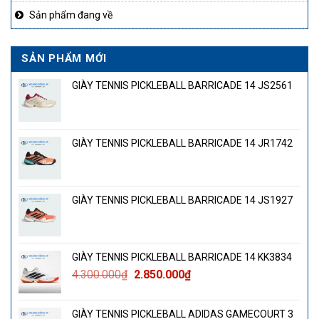
Sản phẩm đang về
SẢN PHẨM MỚI
GIÀY TENNIS PICKLEBALL BARRICADE 14 JS2561
GIÀY TENNIS PICKLEBALL BARRICADE 14 JR1742
GIÀY TENNIS PICKLEBALL BARRICADE 14 JS1927
GIÀY TENNIS PICKLEBALL BARRICADE 14 KK3834
Giá
Giá
4.300.000
₫
2.850.000
₫
gốc
hiện
là:
tại
GIÀY TENNIS PICKLEBALL ADIDAS GAMECOURT 3
4.300.000₫.
là: