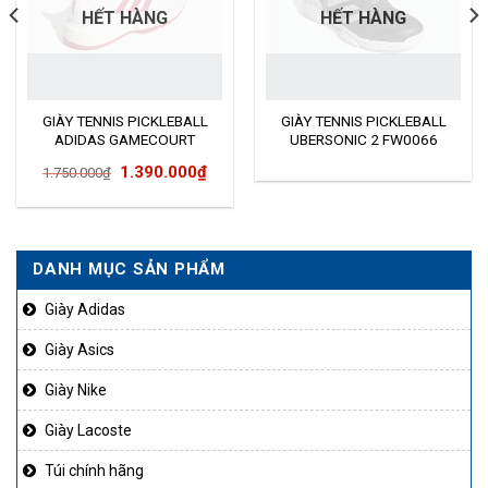
HẾT HÀNG
HẾT HÀNG
GIÀY TENNIS PICKLEBALL
GIÀY TENNIS PICKLEBALL
ADIDAS GAMECOURT
UBERSONIC 2 FW0066
EG2006
Giá
Giá
1.390.000
₫
1.750.000
₫
gốc
hiện
là:
tại
1.750.000₫.
là:
DANH MỤC SẢN PHẨM
50.000₫.
1.390.000₫.
Giày Adidas
Giày Asics
Giày Nike
Giày Lacoste
Túi chính hãng