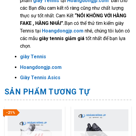
phẩm
giày Tennis
tại
Hoangdongjp.com
bán cho
các Bạn đều cam kết rõ ràng cũng như chất lượng
thực sự tốt nhất. Cam Kết
“NÓI KHÔNG VỚI HÀNG
FAKE , HÀNG NHÁI”.
Bạn có thể thử tìm kiếm giày
Tennis
tại
Hoangdongjp.com
nhé, chúng tôi luôn có
các mẫu
giày tennis giảm giá
tốt nhất để bạn lựa
chọn.
giày Tennis
Hoangdongjp.com
Giày Tennis Asics
SẢN PHẨM TƯƠNG TỰ
-21%