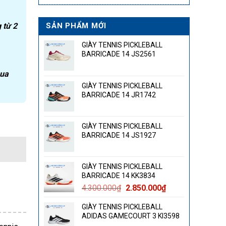
 từ 2
SẢN PHẨM MỚI
GIÀY TENNIS PICKLEBALL
BARRICADE 14 JS2561
qua
GIÀY TENNIS PICKLEBALL
BARRICADE 14 JR1742
GIÀY TENNIS PICKLEBALL
BARRICADE 14 JS1927
GIÀY TENNIS PICKLEBALL
BARRICADE 14 KK3834
Giá
Giá
4.300.000
₫
2.850.000
₫
gốc
hiện
GIÀY TENNIS PICKLEBALL
là:
tại
ADIDAS GAMECOURT 3 KI3598
4.300.000₫.
là: