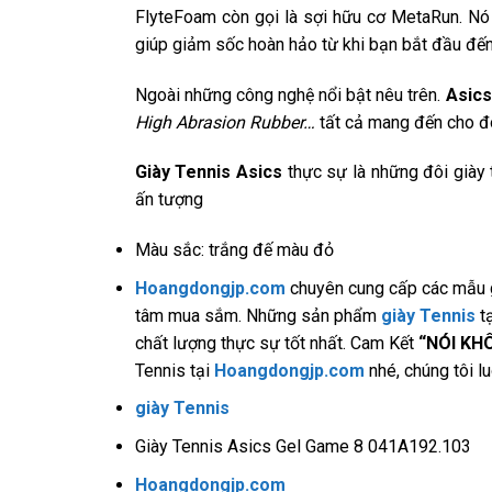
FlyteFoam còn gọi là sợi hữu cơ MetaRun. Nó 
giúp giảm sốc hoàn hảo từ khi bạn bắt đầu đến l
Ngoài những công nghệ nổi bật nêu trên.
Asics
High Abrasion Rubber…
tất cả mang đến cho đ
Giày Tennis Asics
thực sự là những đôi giày 
ấn tượng
Màu sắc: trắng đế màu đỏ
Hoangdongjp.com
chuyên cung cấp các mẫu gi
tâm mua sắm. Những sản phẩm
giày Tennis
t
chất lượng thực sự tốt nhất. Cam Kết
“NÓI KH
Tennis
tại
Hoangdongjp.com
nhé, chúng tôi 
giày Tennis
Giày Tennis Asics Gel Game 8 041A192.103
Hoangdongjp.com