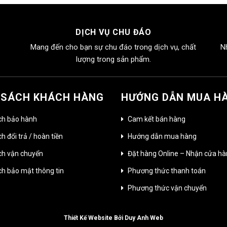
00₫.
là:
2.500.000₫.
là:
1.800.000₫.
1.650.000₫.
DỊCH VỤ CHU ĐÁO
Mang đến cho bạn sự chu đáo trong dịch vụ, chất
N
lượng trong sản phẩm.
 SÁCH KHÁCH HÀNG
HƯỚNG DẪN MUA H
ch bảo hành
Cam kết bán hàng
h đổi trả / hoàn tiền
Hướng dẫn mua hàng
ch vận chuyển
Đặt hàng Online – Nhận cửa h
ch bảo mật thông tin
Phương thức thanh toán
Phương thức vận chuyển
Thiết Kế Website Bởi Duy Anh Web