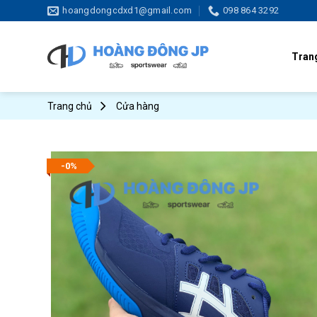
Skip
hoangdongcdxd1@gmail.com
098 864 3292
to
content
Tran
Trang chủ
Cửa hàng
-0%