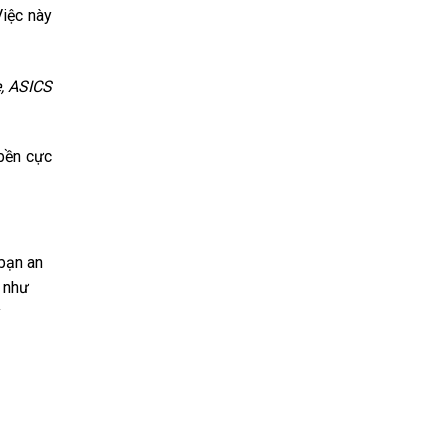
Việc này
e, ASICS
 bền cực
 bạn an
 như
y