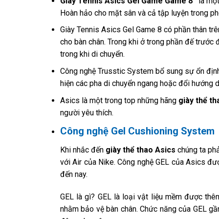
Giày Tennis Asics Gel Game Game 8
là một
Hoàn hảo cho mặt sân và cả tập luyện trong ph
Giày Tennis Asics Gel Game 8 có phần thân trê
cho bàn chân. Trong khi ở trong phần đế trước
trong khi di chuyển.
Công nghệ Trusstic System bổ sung sự ổn định 
hiện các pha di chuyển ngang hoặc đổi hướng d
Asics là một trong top những hãng
giày thể th
người yêu thích.
Công nghệ Gel Cushioning System
Khi nhắc đến
giày thể thao Asics
chúng ta phả
với Air của Nike. Công nghệ GEL của Asics đư
đến nay.
GEL là gì? GEL là loại vật liệu mềm được thê
nhằm bảo vệ bàn chân. Chức năng của GEL gần