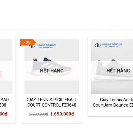
-0%
HẾT HÀNG
HẾT HÀNG
EBALL
GIÀY TENNIS PICKLEBALL
Giày Tennis Adid
808
COURT CONTROL FZ3648
CourtJam Bounce E
Giá
Giá
Giá
000
₫
1.650.000
₫
2.500.000
₫
hiện
gốc
hiện
tại
là:
tại