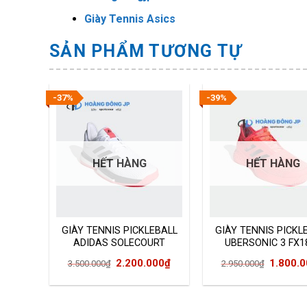
Giày Tennis Asics
SẢN PHẨM TƯƠNG TỰ
-37%
-39%
HẾT HÀNG
HẾT HÀNG
EBALL
GIÀY TENNIS PICKLEBALL
GIÀY TENNIS PICKL
NCE
ADIDAS SOLECOURT
UBERSONIC 3 FX1
BOOST
Giá
Giá
Giá
2.200.000
₫
1.800.
3.500.000
₫
2.950.000
₫
gốc
hiện
gốc
là:
tại
là: