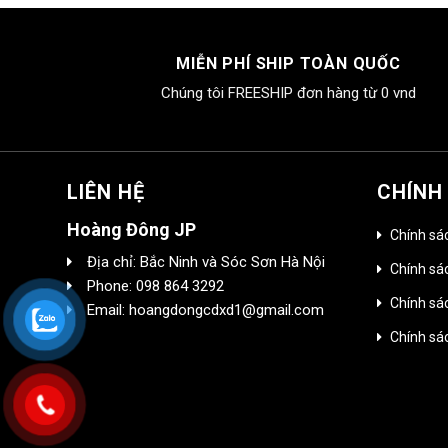
3.500.000₫.
là:
2.950.0
2.200.000₫.
MIỄN PHÍ SHIP TOÀN QUỐC
Chúng tôi FREESHIP đơn hàng từ 0 vnd
LIÊN HỆ
CHÍNH
Hoàng Đông JP
Chính sá
Địa chỉ: Bắc Ninh và Sóc Sơn Hà Nội
Chính sác
Phone: 098 864 3292
Chính sá
Email: hoangdongcdxd1@gmail.com
Chính sá