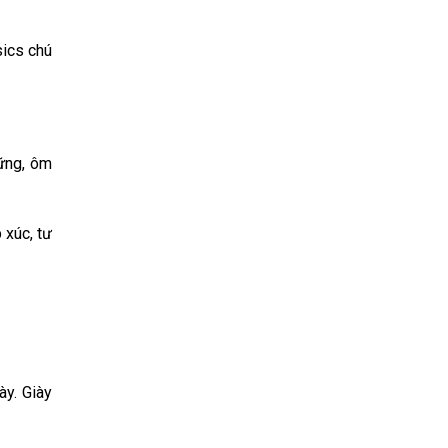
sics chú
ững, ôm
 xúc, tư
y. Giày