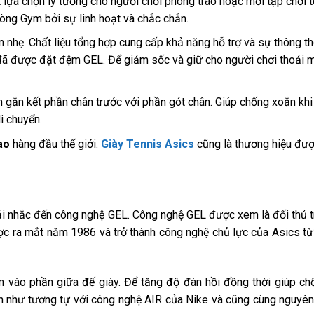
 lựa chọn lý tưởng cho người chơi phong trào hoặc mới tập chơi t
òng Gym bởi sự linh hoạt và chắc chắn.
n nhẹ. Chất liệu tổng hợp cung cấp khả năng hỗ trợ và sự thông t
 đã được đặt đệm GEL. Để giảm sốc và giữ cho người chơi thoải 
gắn kết phần chân trước với phần gót chân. Giúp chống xoắn khi
i chuyển.
ao
hàng đầu thế giới.
Giày Tennis Asics
cũng là thương hiệu đượ
i nhắc đến công nghệ GEL. Công nghệ GEL được xem là đối thủ t
ợc ra mắt năm 1986 và trở thành công nghệ chủ lực của Asics t
m vào phần giữa đế giày. Để tăng độ đàn hồi đồng thời giúp c
 như tương tự với công nghệ AIR của Nike và cũng cùng nguyên 