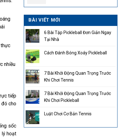
ennis.
2.850.000₫.
hoáng
BÀI VIẾT MỚI
mái
6 Bài Tập Pickleball Đơn Giản Ngay
Tại Nhà
 thực
Cách Đánh Bóng Xoáy Pickleball
c nhiều
7 Bài Khởi Động Quan Trọng Trước
Khi Chơi Tennis
7 Bài Khởi Động Quan Trọng Trước
rực tiếp
Khi Chơi Pickleball
ừ đó cho
Luật Chơi Cơ Bản Tennis
hống sốc
lý hoạt