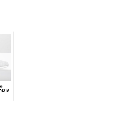
as
E4318