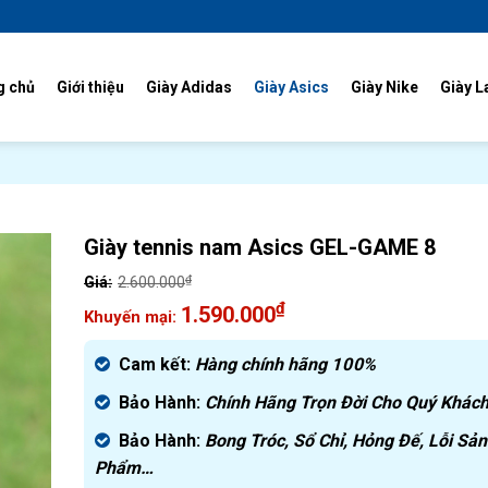
g chủ
Giới thiệu
Giày Adidas
Giày Asics
Giày Nike
Giày L
Giày tennis nam Asics GEL-GAME 8
₫
2.600.000
Giá
₫
1.590.000
gốc
Giá
là:
hiện
Cam kết:
Hàng chính hãng
100%
2.600.000₫.
tại
Bảo Hành:
Chính Hãng Trọn Đời Cho Quý Khách
là:
1.590.000₫.
Bảo Hành:
Bong Tróc, Sổ Chỉ, Hỏng Đế, Lỗi Sản
Phẩm…