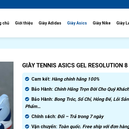
g chủ
Giới thiệu
Giày Adidas
Giày Asics
Giày Nike
Giày L
GIÀY TENNIS ASICS GEL RESOLUTION 8
Cam kết:
Hàng chính hãng
100%
Bảo Hành:
Chính Hãng Trọn Đời Cho Quý Khách
Bảo Hành:
Bong Tróc, Sổ Chỉ, Hỏng Đế, Lỗi Sản
Phẩm…
Chính sách:
Đ
ổi – Trả trong 7 ngày
Vận chuyển:
Toàn quốc. Free ship với đơn hàng