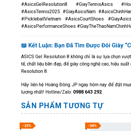
#AsicsGelResolution8 #GiayTennisAsics #Hoa
#AsicsTennis2025 #GiayAsicsNam #AsicsChinhHa
#PickleballVietnam #AsicsCourtShoes #GiayAsi
#AsicsPerformanceShoes #GiayTheThaoNamChinhH
📖 Kết Luận: Bạn Đã Tìm Được Đôi Giày 
ASICS Gel Resolution 8 không chỉ là sự lựa chọn vượt t
tế, chất liệu bền đẹp, đế giày công nghệ cao, hiệu suấ
Resolution 8.
Hãy liên hệ Hoàng Đông JP ngay hôm nay để đặt mua s
lượng nhất! Hotline/Zalo:
0988 643 292
.
SẢN PHẨM TƯƠNG TỰ
-23%
-34%