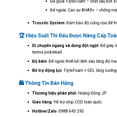
Đế giữa: FlyteFoam – chất liệu bốt s
Đế ngoài: Cao su AHAR+ – chống mài
Trusstic System
: Đảm bảo độ cứng của đế tr
🏆 Hiệu Suất Thi Đấu Được Nâng Cấp Toà
Di chuyển ngang và dừng đột ngột
: Đế giày 
tennis pickleball.
Độ bám
: Đế ngoài thiết kế rãnh sâu tăng độ ma
Bố trợ động lực
: FlyteFoam + GEL tăng cường 
🛍️ Thông Tin Bán Hàng
Thương hiệu phân phối
: Hoàng Đông JP
Giao hàng
: Hỗ trợ ship COD toàn quốc
Hotline/Zalo
: 0988 643 292