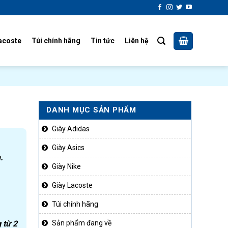
acoste
Túi chính hãng
Tin tức
Liên hệ
DANH MỤC SẢN PHẨM
Giày Adidas
Giày Asics
.
Giày Nike
Giày Lacoste
Túi chính hãng
 từ 2
Sản phẩm đang về