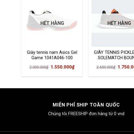
HẾT HÀNG
HẾT HÀNG
EBALL
Giày tennis nam Asics Gel
GIÀY TENNIS PICKL
NCE
Game 1041A046-100
SOLEMATCH BOU
G26605
Giá
Giá
Giá
Giá
000
₫
1.550.000
₫
1.750.
2.000.000
₫
2.650.000
₫
hiện
gốc
hiện
gốc
tại
là:
tại
là:
00₫.
là:
2.000.000₫.
là:
2.650.0
1.750.000₫.
1.550.000₫.
MIỄN PHÍ SHIP TOÀN QUỐC
Chúng tôi FREESHIP đơn hàng từ 0 vnd