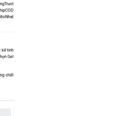
gTruot
ShipCOD
MoiNhat
 kế tinh
chọn Gel
àng chất