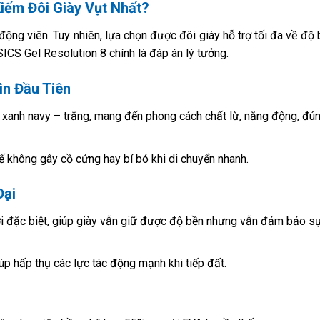
Kiếm Đôi Giày Vụt Nhất?
n động viên. Tuy nhiên, lựa chọn được đôi giày hỗ trợ tối đa về độ
SICS Gel Resolution 8 chính là đáp án lý tưởng.
ìn Đầu Tiên
xanh navy – trắng, mang đến phong cách chất lừ, năng động, đú
 kế không gây cồ cứng hay bí bó khi di chuyển nhanh.
Đại
ưới đặc biệt, giúp giày vẫn giữ được độ bền nhưng vẫn đảm bảo s
p hấp thụ các lực tác động mạnh khi tiếp đất.