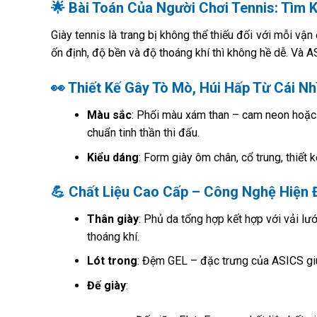
🌟 Bài Toán Của Người Chơi Tennis: Tìm 
Giày tennis là trang bị không thể thiếu đối với mỗi vậ
ốn định, độ bền và độ thoáng khí thì không hề dễ. Và A
👀 Thiết Kế Gây Tò Mò, Húi Hấp Từ Cái Nh
Màu sắc
: Phối màu xám than – cam neon hoặc 
chuẩn tinh thần thi đấu.
Kiểu dáng
: Form giày ôm chân, cổ trung, thiết
💪 Chất Liệu Cao Cấp – Công Nghệ Hiện 
Thân giày
: Phủ da tổng hợp kết hợp với vải l
thoáng khí.
Lót trong
: Đệm GEL – đặc trưng của ASICS giú
Đế giày
: