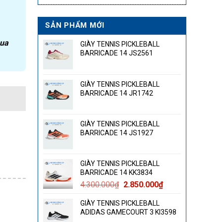
SẢN PHẨM MỚI
qua
GIÀY TENNIS PICKLEBALL
BARRICADE 14 JS2561
GIÀY TENNIS PICKLEBALL
BARRICADE 14 JR1742
GIÀY TENNIS PICKLEBALL
BARRICADE 14 JS1927
GIÀY TENNIS PICKLEBALL
BARRICADE 14 KK3834
Giá
Giá
4.300.000
₫
2.850.000
₫
gốc
hiện
GIÀY TENNIS PICKLEBALL
là:
tại
ADIDAS GAMECOURT 3 KI3598
4.300.000₫.
là: