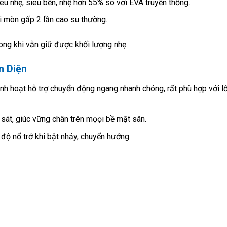
iêu nhẹ, siêu bền, nhệ hơn 55% so với EVA truyền thống.
 mòn gấp 2 lần cao su thường.
ong khi vẫn giữ được khối lượng nhẹ.
n Diện
linh hoạt hỗ trợ chuyển động ngang nhanh chóng, rất phù hợp với l
 sát, giúc vững chân trên mọọi bề mặt sân.
độ nổ trở khi bật nhảy, chuyển hướng.