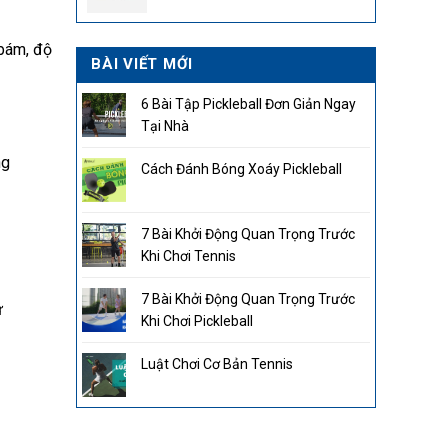
2.850.000₫.
 bám, độ
BÀI VIẾT MỚI
6 Bài Tập Pickleball Đơn Giản Ngay
Tại Nhà
ng
Cách Đánh Bóng Xoáy Pickleball
7 Bài Khởi Động Quan Trọng Trước
Khi Chơi Tennis
7 Bài Khởi Động Quan Trọng Trước
ự
Khi Chơi Pickleball
Luật Chơi Cơ Bản Tennis