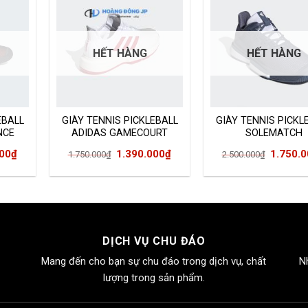
HẾT HÀNG
HẾT HÀNG
EBALL
GIÀY TENNIS PICKLEBALL
GIÀY TENNIS PICKL
NCE
ADIDAS GAMECOURT
SOLEMATCH
EG2006
BOUNCE EE956
Giá
Giá
Giá
Giá
000
₫
1.390.000
₫
1.750.
1.750.000
₫
2.500.000
₫
hiện
gốc
hiện
gốc
tại
là:
tại
là:
00₫.
là:
1.750.000₫.
là:
2.500.0
1.750.000₫.
1.390.000₫.
DỊCH VỤ CHU ĐÁO
Mang đến cho bạn sự chu đáo trong dịch vụ, chất
N
lượng trong sản phẩm.