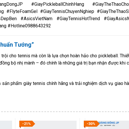
ngDongJP #GiayPickleballChinhHang #GiayTheThaoChon
ng #FlyteFoamGel #GiayTennisChuyenNghiep #GiayTheThao
csDepBen #AsicsVietNam #GiayTennisHotTrend #GiayAsics
ang #Hotline0988643292
“Chuẩn Tướng”
rội cho tennis mà còn là lựa chọn hoàn hảo cho pickleball. Thiết
t đồng bộ nhị mành – đó chính là những giá trị bạn nhận được khi 
ản phẩm giày tennis chính hãng và trải nghiệm dịch vụ giao h
-21%
-30%