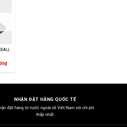
EBALL
2
Giá
000
₫
hiện
tại
00₫.
là:
1.750.000₫.
NHẬN ĐẶT HÀNG QUỐC TẾ
hận đặt hàng từ nước ngoài về Viêt Nam với chi phí
thấp nhất.