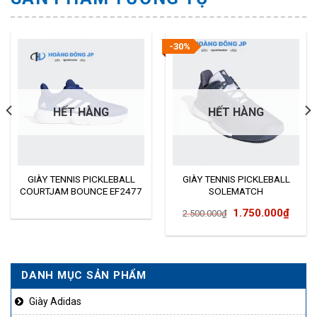
-30%
HẾT HÀNG
HẾT HÀNG
GIÀY TENNIS PICKLEBALL
GIÀY TENNIS PICKLEBALL
COURTJAM BOUNCE EF2477
SOLEMATCH
BOUNCE EE9562
Giá
Giá
1.750.000
₫
2.500.000
₫
gốc
hiện
là:
tại
2.500.000₫.
là:
DANH MỤC SẢN PHẨM
1.750
Giày Adidas