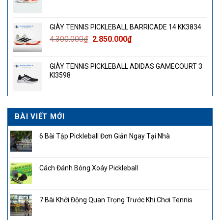
GIÀY TENNIS PICKLEBALL BARRICADE 14 KK3834
Giá
Giá
4.300.000
₫
2.850.000
₫
gốc
hiện
là:
tại
GIÀY TENNIS PICKLEBALL ADIDAS GAMECOURT 3
4.300.000₫.
là:
KI3598
2.850.000₫.
BÀI VIẾT MỚI
6 Bài Tập Pickleball Đơn Giản Ngay Tại Nhà
Cách Đánh Bóng Xoáy Pickleball
7 Bài Khởi Động Quan Trọng Trước Khi Chơi Tennis