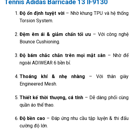
Tennis Adidas Barricade 13 IF9130
Độ ổn định tuyệt vời
– Nhờ khung TPU và hệ thống
Torsion System.
Đệm êm ái & giảm chấn tối ưu
– Với công nghệ
Bounce Cushioning.
Độ bám chắc chắn trên mọi mặt sân
– Nhờ đế
ngoài ADIWEAR 6 bền bỉ.
Thoáng khí & nhẹ nhàng
– Với thân giày
Engineered Mesh.
Thiết kế thời thượng, cá tính
– Dễ dàng phối cùng
quần áo thể thao.
Độ bền cao
– Đáp ứng nhu cầu tập luyện & thi đấu
cường độ lớn.