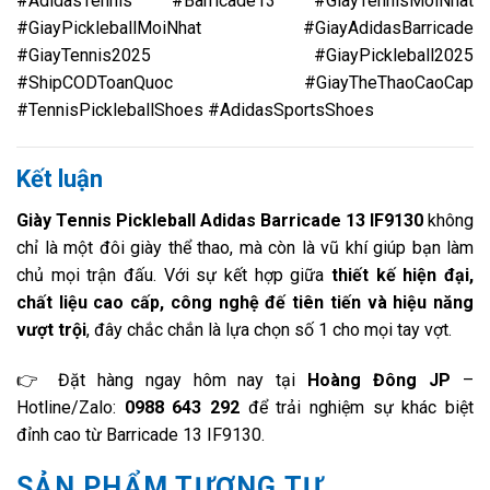
#AdidasTennis #Barricade13 #GiayTennisMoiNhat
#GiayPickleballMoiNhat #GiayAdidasBarricade
#GiayTennis2025 #GiayPickleball2025
#ShipCODToanQuoc #GiayTheThaoCaoCap
#TennisPickleballShoes #AdidasSportsShoes
Kết luận
Giày Tennis Pickleball Adidas Barricade 13 IF9130
không
chỉ là một đôi giày thể thao, mà còn là vũ khí giúp bạn làm
chủ mọi trận đấu. Với sự kết hợp giữa
thiết kế hiện đại,
chất liệu cao cấp, công nghệ đế tiên tiến và hiệu năng
vượt trội
, đây chắc chắn là lựa chọn số 1 cho mọi tay vợt.
👉 Đặt hàng ngay hôm nay tại
Hoàng Đông JP
–
Hotline/Zalo:
0988 643 292
để trải nghiệm sự khác biệt
đỉnh cao từ Barricade 13 IF9130.
SẢN PHẨM TƯƠNG TỰ