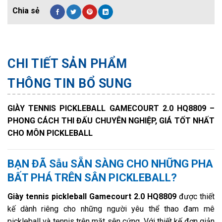
CHI TIẾT SẢN PHẨM
THÔNG TIN BỔ SUNG
GIÀY TENNIS PICKLEBALL GAMECOURT 2.0 HQ8809 –
PHONG CÁCH THI ĐẤU CHUYÊN NGHIỆP, GIÁ TỐT NHẤT
CHO MÔN PICKLEBALL
BẠN ĐÃ Sẫu SẴN SÀNG CHO NHỮNG PHA
BẤT PHÁ TRÊN SÂN PICKLEBALL?
Giày tennis pickleball Gamecourt 2.0 HQ8809
được thiết
kế dành riêng cho những người yêu thể thao đam mê
pickleball và tennis trên mặt sên cứng. Với thiết kế đơn giản