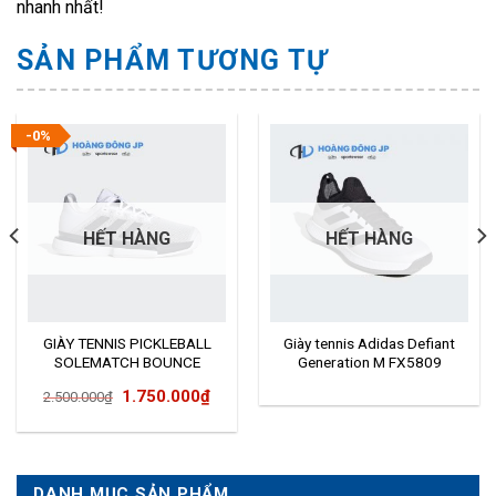
nhanh nhất!
SẢN PHẨM TƯƠNG TỰ
-0%
HẾT HÀNG
HẾT HÀNG
GIÀY TENNIS PICKLEBALL
Giày tennis Adidas Defiant
SOLEMATCH BOUNCE
Generation M FX5809
FU8118
Giá
Giá
1.750.000
₫
2.500.000
₫
gốc
hiện
là:
tại
2.500.000₫.
là:
DANH MỤC SẢN PHẨM