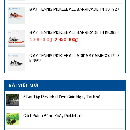
GIÀY TENNIS PICKLEBALL BARRICADE 14 JS1927
GIÀY TENNIS PICKLEBALL BARRICADE 14 KK3834
Giá
Giá
4.300.000
₫
2.850.000
₫
gốc
hiện
là:
tại
GIÀY TENNIS PICKLEBALL ADIDAS GAMECOURT 3
4.300.000₫.
là:
KI3598
2.850.000₫.
BÀI VIẾT MỚI
6 Bài Tập Pickleball Đơn Giản Ngay Tại Nhà
Cách Đánh Bóng Xoáy Pickleball