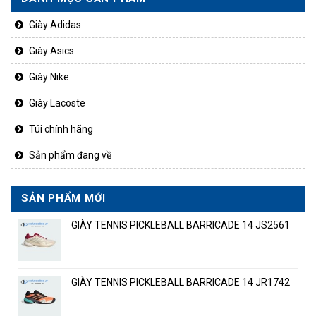
50.000₫.
1.750.000₫.
Giày Adidas
Giày Asics
Giày Nike
Giày Lacoste
Túi chính hãng
Sản phẩm đang về
SẢN PHẨM MỚI
GIÀY TENNIS PICKLEBALL BARRICADE 14 JS2561
GIÀY TENNIS PICKLEBALL BARRICADE 14 JR1742