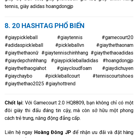
tennis, giày adidas hoangdongjp
8. 20 HASHTAG PHỔ BIẾN
#giaypickleball #giaytennis #gamecourt20
#adidaspickleball #pickleballvn #giaythethaonam
#giaythethaonữ #giaytennischinhhang #giaythethaoadidas
#giaydepchinhhang #giaypickleballadidas #hoangdongjp
#giaythethaogiahot #giaycloudfoam #giaydichuyen
#giaychaybo #pickleballcourt #tenniscourtshoes
#giaythethao2025 #giayhottrend
Chốt lại:
Với Gamecourt 2.0 HQ8809, bạn không chỉ có một
đôi giày thi đấu đáng tin cậy, mà còn sở hữu một phong
cách trẻ trung, năng động đẳng cấp.
Liên hệ ngay
Hoàng Đông JP
để nhận ưu đãi và đặt hàng