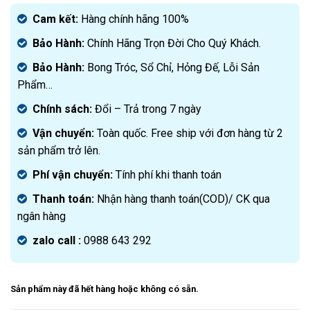
gốc
Giá
là:
hiện
Cam kết:
Hàng chính hãng 100%
2.400.000₫.
tại
Bảo Hành:
Chính Hãng Trọn Đời Cho Quý Khách.
là:
1.350.000₫.
Bảo Hành:
Bong Tróc, Sổ Chỉ, Hỏng Đế, Lỗi Sản
Phẩm…
Chính sách:
Đ
ổi – Trả trong 7 ngày
Vận chuyển:
Toàn quốc. Free ship với đơn hàng từ 2
sản phẩm trở lên.
Phí vận chuyển:
Tính phí khi thanh toán
Thanh toán:
Nhận hàng thanh toán(COD)/ CK qua
ngân hàng
zalo call :
0988 643 292
Sản phẩm này đã hết hàng hoặc không có sẵn.