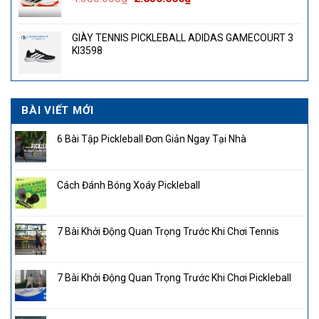
gốc
hiện
là:
tại
GIÀY TENNIS PICKLEBALL ADIDAS GAMECOURT 3
4.300.000₫.
là:
KI3598
2.850.000₫.
BÀI VIẾT MỚI
6 Bài Tập Pickleball Đơn Giản Ngay Tại Nhà
Cách Đánh Bóng Xoáy Pickleball
7 Bài Khởi Động Quan Trọng Trước Khi Chơi Tennis
7 Bài Khởi Động Quan Trọng Trước Khi Chơi Pickleball