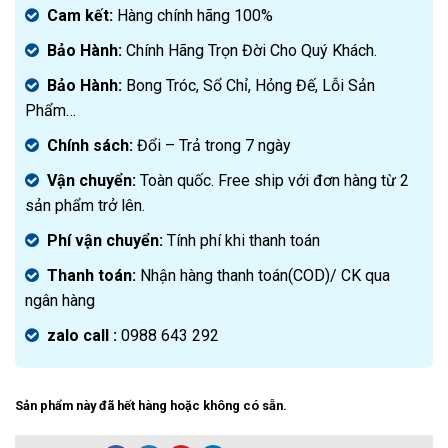
là:
hiện
Cam kết:
Hàng chính hãng 100%
3.800.000₫.
tại
Bảo Hành:
Chính Hãng Trọn Đời Cho Quý Khách.
là:
1.990.000₫.
Bảo Hành:
Bong Tróc, Sổ Chỉ, Hỏng Đế, Lỗi Sản
Phẩm…
Chính sách:
Đ
ổi – Trả trong 7 ngày
Vận chuyển:
Toàn quốc. Free ship với đơn hàng từ 2
sản phẩm trở lên.
Phí vận chuyển:
Tính phí khi thanh toán
Thanh toán:
Nhận hàng thanh toán(COD)/ CK qua
ngân hàng
zalo call :
0988 643 292
Sản phẩm này đã hết hàng hoặc không có sẵn.