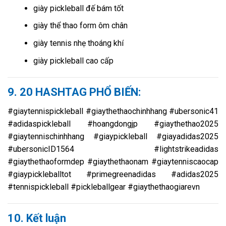
giày pickleball đế bám tốt
giày thể thao form ôm chân
giày tennis nhẹ thoáng khí
giày pickleball cao cấp
9. 20 HASHTAG PHỔ BIẾN:
#giaytennispickleball #giaythethaochinhhang #ubersonic41
#adidaspickleball #hoangdongjp #giaythethao2025
#giaytennischinhhang #giaypickleball #giayadidas2025
#ubersonicID1564 #lightstrikeadidas
#giaythethaoformdep #giaythethaonam #giaytenniscaocap
#giaypickleballtot #primegreenadidas #adidas2025
#tennispickleball #pickleballgear #giaythethaogiarevn
10. Kết luận