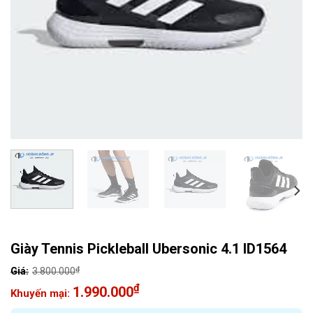
Giày Tennis Pickleball Ubersonic 4.1 ID1564
₫
3.800.000
Giá
₫
1.990.000
gốc
Giá