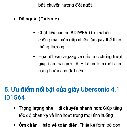
bật, chuyển hướng đột ngột.
Đế ngoài (Outsole):
Chất liệu cao su ADIWEAR+ siêu bền,
chống mài mòn gấp nhiều lần giày thể thao
thông thường.
Họa tiết vân zigzag và cấu trúc chống trượt
giúp bám sân cực tốt – kể cả trên mặt sân
cứng hoặc sân đất nện.
5. Ưu điểm nổi bật của giày Ubersonic 4.1
ID1564
Trọng lượng nhẹ – di chuyển nhanh hơn:
Giúp tăng
tốc độ phản xạ và linh hoạt trong mọi tình huống.
Ôm chân – bảo vệ toàn diện:
Thiết kế form bó gọn