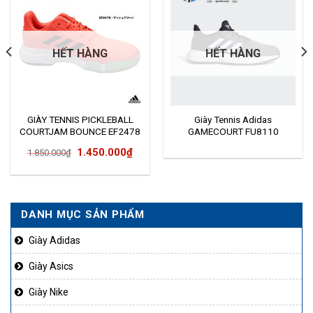
HẾT HÀNG
HẾT HÀNG
GIÀY TENNIS PICKLEBALL
Giày Tennis Adidas
COURTJAM BOUNCE EF2478
GAMECOURT FU8110
Giá
Giá
1.450.000
₫
1.850.000
₫
gốc
hiện
là:
tại
1.850.000₫.
là:
DANH MỤC SẢN PHẨM
50.000₫.
1.450.000₫.
Giày Adidas
Giày Asics
Giày Nike