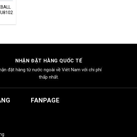
EBALL
FU8102
NHẬN ĐẶT HÀNG QUỐC TẾ
hận đặt hàng từ nước ngoài về Viêt Nam với chi phí
thấp nhất.
ÀNG
FANPAGE
àng