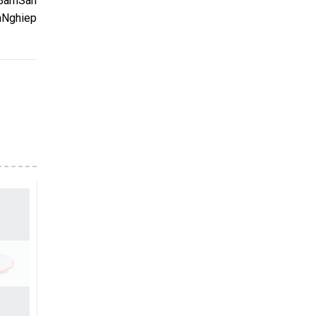
yBamSan
Nghiep