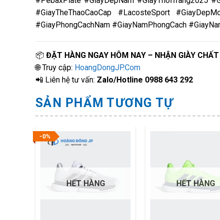
#PebaxPlate #GiayDepNam #GiayThoiTrang2025 #G
#GiayTheThaoCaoCap #LacosteSport #GiayDepMo
#GiayPhongCachNam #GiayNamPhongCach #GiayNam
📦
ĐẶT HÀNG NGAY HÔM NAY – NHẬN GIÀY CHẤ
🌐 Truy cập:
HoangDongJP.Com
📲 Liên hệ tư vấn:
Zalo/Hotline 0988 643 292
SẢN PHẨM TƯƠNG TỰ
-0%
HẾT HÀNG
HẾT HÀNG