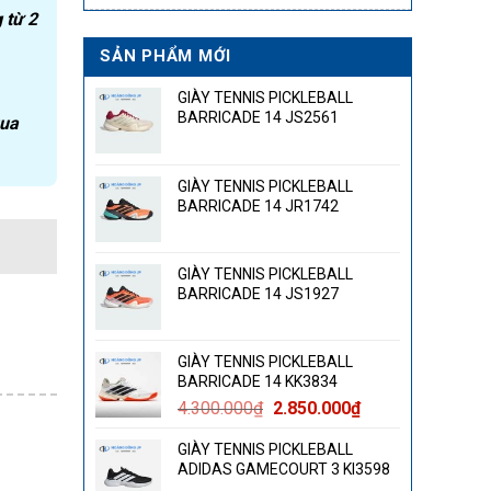
 từ 2
SẢN PHẨM MỚI
GIÀY TENNIS PICKLEBALL
BARRICADE 14 JS2561
qua
GIÀY TENNIS PICKLEBALL
BARRICADE 14 JR1742
GIÀY TENNIS PICKLEBALL
BARRICADE 14 JS1927
GIÀY TENNIS PICKLEBALL
BARRICADE 14 KK3834
Giá
Giá
4.300.000
₫
2.850.000
₫
gốc
hiện
GIÀY TENNIS PICKLEBALL
là:
tại
ADIDAS GAMECOURT 3 KI3598
4.300.000₫.
là: