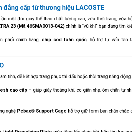
h đẳng cấp từ thương hiệu LACOSTE
cần một đôi giày thể thao chất lượng cao, vừa thời trang, vừa hỗ
TRA 23 (Mã 46SMA0013-042)
chính là “vũ khí” bạn đang tìm ki
n phối chính hãng,
ship cod toàn quốc
, hỗ trợ tư vấn tận 
AO
am tính, dễ kết hợp trang phục thi đấu hoặc thời trang năng động.
esh cao cấp
– giúp giày thoáng khí, co giãn nhẹ, ôm chân tự nh
ng nghệ
Pebax® Support Cage
hỗ trợ giữ form bàn chân chắc 
Light Propulsion Plate
giúp tăng tốc phản hồi, hấp thụ lực cực