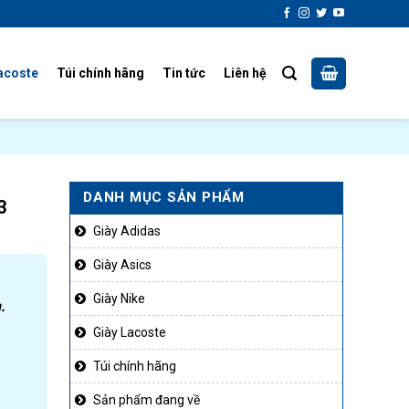
acoste
Túi chính hãng
Tin tức
Liên hệ
DANH MỤC SẢN PHẨM
3
Giày Adidas
Giày Asics
Giày Nike
.
Giày Lacoste
Túi chính hãng
Sản phẩm đang về