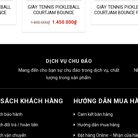
EBALL
GIÀY TENNIS PICKLEBALL
GIÀY TENNIS PICKL
NCE
COURTJAM BOUNCE
COURTJAM BOUNCE 
CG6328
Giá
Giá
1.450.000
₫
1.850.000
₫
gốc
hiện
là:
tại
1.850.000₫.
là:
1.450.000₫.
DỊCH VỤ CHU ĐÁO
Mang đến cho bạn sự chu đáo trong dịch vụ, chất
N
lượng trong sản phẩm.
 SÁCH KHÁCH HÀNG
HƯỚNG DẪN MUA H
ch bảo hành
Cam kết bán hàng
h đổi trả / hoàn tiền
Hướng dẫn mua hàng
ch vận chuyển
Đặt hàng Online – Nhận cửa h