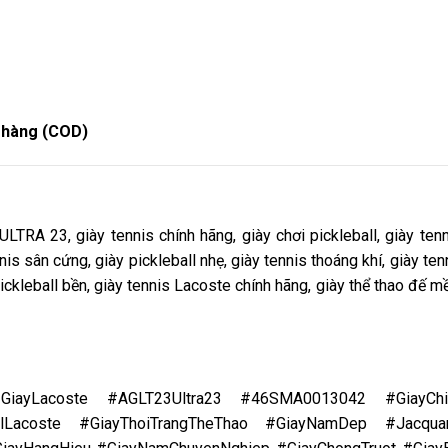
n hàng (COD)
ULTRA 23, giày tennis chính hãng, giày chơi pickleball, giày ten
nnis sân cứng, giày pickleball nhẹ, giày tennis thoáng khí, giày te
pickleball bền, giày tennis Lacoste chính hãng, giày thể thao đế m
#GiayLacoste #AGLT23Ultra23 #46SMA0013042 #GiayChi
llLacoste #GiayThoiTrangTheThao #GiayNamDep #Jacqua