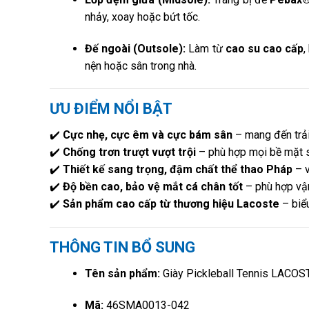
nhảy, xoay hoặc bứt tốc.
Đế ngoài (Outsole):
Làm từ
cao su cao cấp
,
nện hoặc sân trong nhà.
ƯU ĐIỂM NỔI BẬT
✔️
Cực nhẹ, cực êm và cực bám sân
– mang đến trải 
✔️
Chống trơn trượt vượt trội
– phù hợp mọi bề mặt s
✔️
Thiết kế sang trọng, đậm chất thể thao Pháp
– v
✔️
Độ bền cao, bảo vệ mắt cá chân tốt
– phù hợp vận
✔️
Sản phẩm cao cấp từ thương hiệu Lacoste
– biểu
THÔNG TIN BỔ SUNG
Tên sản phẩm:
Giày Pickleball Tennis LACO
Mã:
46SMA0013-042