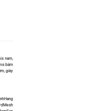
nis nam,
nnis bám
ềm, giày
nhHang
rdMesh