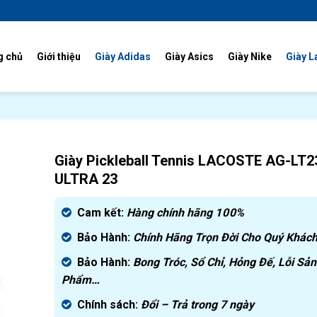
g chủ
Giới thiệu
Giày Adidas
Giày Asics
Giày Nike
Giày L
Giày Pickleball Tennis LACOSTE AG-LT2
ULTRA 23
Cam kết:
Hàng chính hãng
100%
Bảo Hành:
Chính Hãng Trọn Đời Cho Quý Khách
Bảo Hành:
Bong Tróc, Sổ Chỉ, Hỏng Đế, Lỗi Sản
Phẩm…
Chính sách:
Đ
ổi – Trả trong 7 ngày