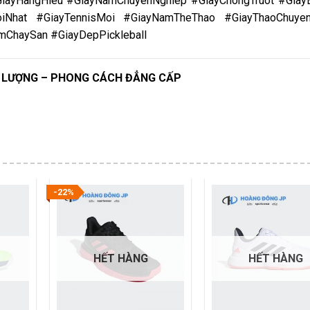
iayHangHieu #GiayNamChuyenNghiep #GiayChongTruot #Gia
iNhat #GiayTennisMoi #GiayNamTheThao #GiayThaoChuyen
ChaySan #GiayDepPickleball
T LƯỢNG – PHONG CÁCH ĐẲNG CẤP
-22%
HẾT HÀNG
HẾT HÀNG