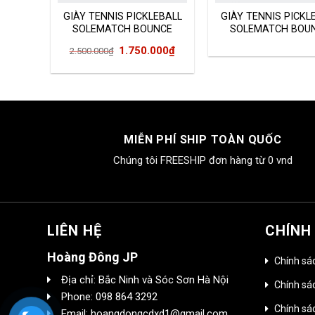
as
GIÀY TENNIS PICKLEBALL
GIÀY TENNIS PICKL
008
SOLEMATCH BOUNCE
SOLEMATCH BOU
FU8118
FU8119
Giá
Giá
1.750.000
₫
2.500.000
₫
gốc
hiện
là:
tại
2.500.000₫.
là:
1.750.000₫.
MIỄN PHÍ SHIP TOÀN QUỐC
Chúng tôi FREESHIP đơn hàng từ 0 vnd
LIÊN HỆ
CHÍNH
Hoàng Đông JP
Chính sá
Địa chỉ: Bắc Ninh và Sóc Sơn Hà Nội
Chính sác
Phone: 098 864 3292
Chính sá
Email: hoangdongcdxd1@gmail.com