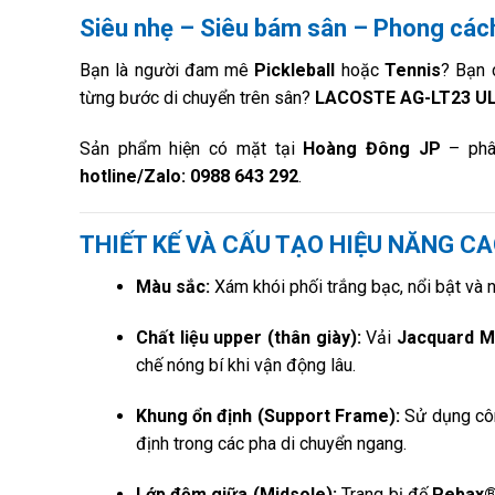
Siêu nhẹ – Siêu bám sân – Phong các
Bạn là người đam mê
Pickleball
hoặc
Tennis
? Bạn 
từng bước di chuyển trên sân?
LACOSTE AG-LT23 UL
Sản phẩm hiện có mặt tại
Hoàng Đông JP
– phâ
hotline/Zalo: 0988 643 292
.
THIẾT KẾ VÀ CẤU TẠO HIỆU NĂNG C
Màu sắc:
Xám khói phối trắng bạc, nổi bật và n
Chất liệu upper (thân giày):
Vải
Jacquard M
chế nóng bí khi vận động lâu.
Khung ổn định (Support Frame):
Sử dụng cô
định trong các pha di chuyển ngang.
Lớp đệm giữa (Midsole):
Trang bị đế
Pebax® 