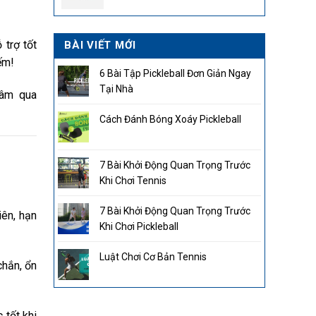
2.850.000₫.
 trợ tốt
BÀI VIẾT MỚI
ếm!
6 Bài Tập Pickleball Đơn Giản Ngay
Tại Nhà
tâm qua
Cách Đánh Bóng Xoáy Pickleball
7 Bài Khởi Động Quan Trọng Trước
Khi Chơi Tennis
7 Bài Khởi Động Quan Trọng Trước
iên, hạn
Khi Chơi Pickleball
Luật Chơi Cơ Bản Tennis
chắn, ổn
 tốt khi