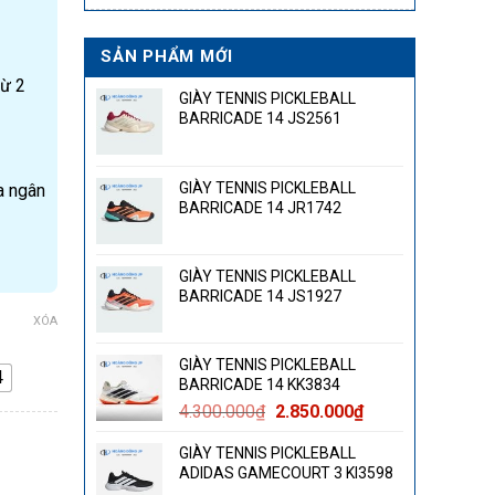
SẢN PHẨM MỚI
từ 2
GIÀY TENNIS PICKLEBALL
BARRICADE 14 JS2561
GIÀY TENNIS PICKLEBALL
a ngân
BARRICADE 14 JR1742
GIÀY TENNIS PICKLEBALL
BARRICADE 14 JS1927
XÓA
GIÀY TENNIS PICKLEBALL
4
BARRICADE 14 KK3834
Giá
Giá
4.300.000
₫
2.850.000
₫
gốc
hiện
lượng
GIÀY TENNIS PICKLEBALL
là:
tại
ADIDAS GAMECOURT 3 KI3598
4.300.000₫.
là: