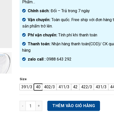
Phẩm…
Chính sách:
Đ
ổi – Trả trong 7 ngày
Vận chuyển:
Toàn quốc. Free ship với đơn hàng 
sản phẩm trở lên.
Phí vận chuyển:
Tính phí khi thanh toán
Thanh toán:
Nhận hàng thanh toán(COD)/ CK qu
hàng
zalo call :
0988 643 292
Size
391/3
40
402/3
411/3
42
422/3
431/3
4
GIÀY PICKLEBALL TENNIS GAMECOURT 2.0 KI0781 số 
THÊM VÀO GIỎ HÀNG