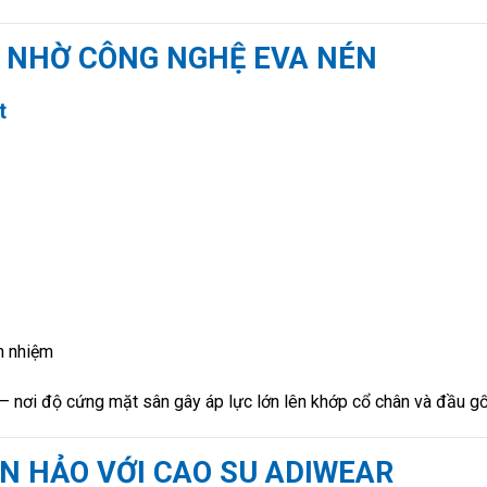
 ÊM NHỜ CÔNG NGHỆ EVA NÉN
t
n nhiệm
– nơi độ cứng mặt sân gây áp lực lớn lên khớp cổ chân và đầu gố
ÀN HẢO VỚI CAO SU ADIWEAR