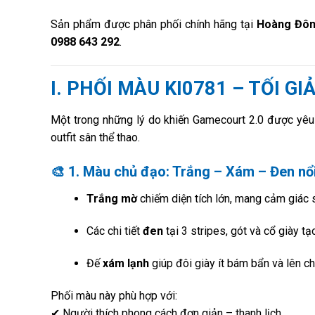
Sản phẩm được phân phối chính hãng tại
Hoàng Đôn
0988 643 292
.
I. PHỐI MÀU KI0781 – TỐI GI
Một trong những lý do khiến Gamecourt 2.0 được yêu 
outfit sân thể thao.
🎨
1. Màu chủ đạo: Trắng – Xám – Đen nổi
Trắng mờ
chiếm diện tích lớn, mang cảm giác s
Các chi tiết
đen
tại 3 stripes, gót và cổ giày 
Đế
xám lạnh
giúp đôi giày ít bám bẩn và lên ch
Phối màu này phù hợp với:
✔ Người thích phong cách đơn giản – thanh lịch