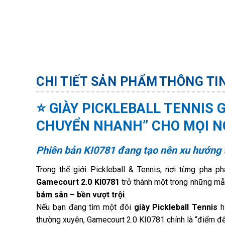
CHI TIẾT SẢN PHẨM
THÔNG TI
⭐ GIÀY PICKLEBALL TENNIS G
CHUYỂN NHANH” CHO MỌI NG
Phiên bản KI0781 đang tạo nên xu hướng 
Trong thế giới Pickleball & Tennis, nơi từng pha p
Gamecourt 2.0 KI0781
trở thành một trong những mẫ
bám sân – bền vượt trội
.
Nếu bạn đang tìm một đôi
giày Pickleball Tennis
h
thường xuyên, Gamecourt 2.0 KI0781 chính là “điểm đế