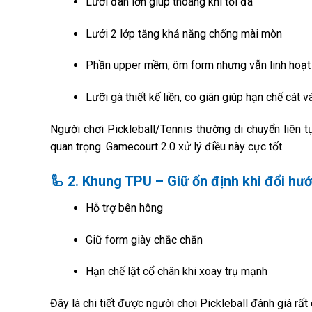
Lưới đan lớn giúp thoáng khí tối đa
Lưới 2 lớp tăng khả năng chống mài mòn
Phần upper mềm, ôm form nhưng vẫn linh hoạt 
Lưỡi gà thiết kế liền, co giãn giúp hạn chế cát v
Người chơi Pickleball/Tennis thường di chuyển liên tụ
quan trọng. Gamecourt 2.0 xử lý điều này cực tốt.
🦾
2. Khung TPU – Giữ ổn định khi đổi hư
Hỗ trợ bên hông
Giữ form giày chắc chắn
Hạn chế lật cổ chân khi xoay trụ mạnh
Đây là chi tiết được người chơi Pickleball đánh giá rất 