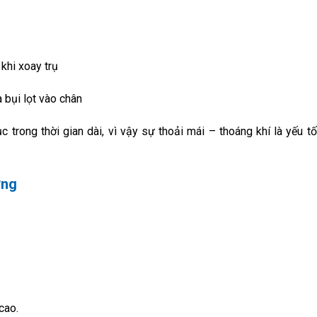
khi xoay trụ
à bụi lọt vào chân
c trong thời gian dài, vì vậy sự thoải mái – thoáng khí là yếu t
ớng
cao.