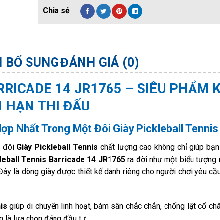
N BỔ SUNG
ĐÁNH GIÁ (0)
RRICADE 14 JR1765 – SIÊU PHẨM 
I HẠN THI ĐẤU
ợp Nhất Trong Một Đôi Giày Pickleball Tennis
t đôi
Giày Pickleball Tennis
chất lượng cao không chỉ giúp bạn
leball Tennis Barricade 14 JR1765
ra đời như một biểu tượng 
Đây là dòng giày được thiết kế dành riêng cho người chơi yêu cầ
is
giúp di chuyển linh hoạt, bám sân chắc chắn, chống lật cổ châ
n là lựa chọn đáng đầu tư.