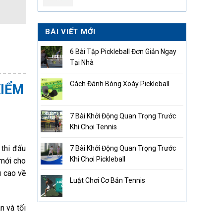
2.850.000₫.
BÀI VIẾT MỚI
6 Bài Tập Pickleball Đơn Giản Ngay
Tại Nhà
Cách Đánh Bóng Xoáy Pickleball
KIỂM
7 Bài Khởi Động Quan Trọng Trước
Khi Chơi Tennis
 thi đấu
7 Bài Khởi Động Quan Trọng Trước
Khi Chơi Pickleball
mới cho
u cao về
Luật Chơi Cơ Bản Tennis
n và tối