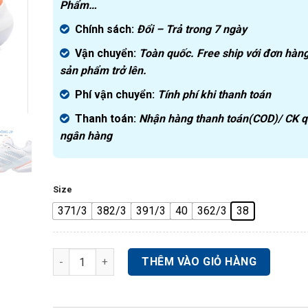
Phẩm…
Chính sách:
Đ
ổi – Trả trong 7 ngày
Vận chuyển:
Toàn quốc. Free ship với đơn hàng
sản phẩm trở lên.
Phí vận chuyển:
Tính phí khi thanh toán
Thanh toán:
Nhận hàng thanh toán(COD)/ CK 
ngân hàng
Size
371/3
382/3
391/3
40
362/3
38
GIÀY PICKLEBALL TENNIS BARRICADE 14 JR1765 số lư
THÊM VÀO GIỎ HÀNG