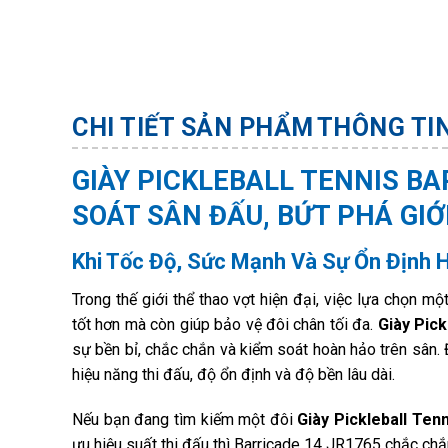
CHI TIẾT SẢN PHẨM
THÔNG TI
GIÀY PICKLEBALL TENNIS BA
SOÁT SÂN ĐẤU, BỨT PHÁ GIỚ
Khi Tốc Độ, Sức Mạnh Và Sự Ổn Định H
Trong thế giới thể thao vợt hiện đại, việc lựa chọn mộ
tốt hơn mà còn giúp bảo vệ đôi chân tối đa.
Giày Pick
sự bền bỉ, chắc chắn và kiểm soát hoàn hảo trên sân. 
hiệu năng thi đấu, độ ổn định và độ bền lâu dài.
Nếu bạn đang tìm kiếm một đôi
Giày Pickleball Tenn
ưu hiệu suất thi đấu thì Barricade 14 JR1765 chắc chắ