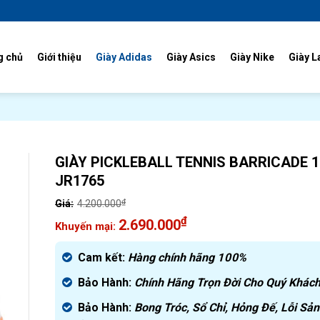
g chủ
Giới thiệu
Giày Adidas
Giày Asics
Giày Nike
Giày L
GIÀY PICKLEBALL TENNIS BARRICADE 1
JR1765
₫
4.200.000
Giá
₫
2.690.000
gốc
Giá
là:
hiện
Cam kết:
Hàng chính hãng
100%
4.200.000₫.
tại
Bảo Hành:
Chính Hãng Trọn Đời Cho Quý Khách
là:
2.690.000₫.
Bảo Hành:
Bong Tróc, Sổ Chỉ, Hỏng Đế, Lỗi Sản