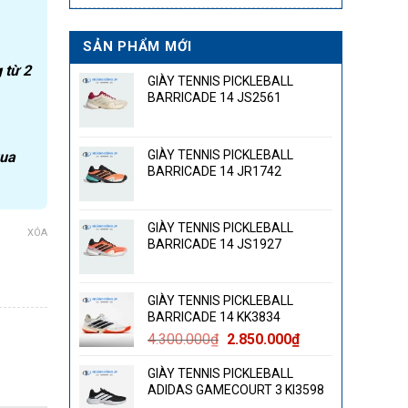
SẢN PHẨM MỚI
 từ 2
GIÀY TENNIS PICKLEBALL
BARRICADE 14 JS2561
GIÀY TENNIS PICKLEBALL
qua
BARRICADE 14 JR1742
GIÀY TENNIS PICKLEBALL
XÓA
BARRICADE 14 JS1927
GIÀY TENNIS PICKLEBALL
BARRICADE 14 KK3834
Giá
Giá
ợng
4.300.000
₫
2.850.000
₫
gốc
hiện
GIÀY TENNIS PICKLEBALL
là:
tại
ADIDAS GAMECOURT 3 KI3598
4.300.000₫.
là: