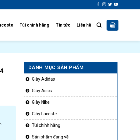
acoste
Túi chính hãng
Tin tức
Liên hệ
DANH MỤC SẢN PHẨM
4
Giày Adidas
Giày Asics
Giày Nike
Giày Lacoste
.
Túi chính hãng
Sản phẩm đang về