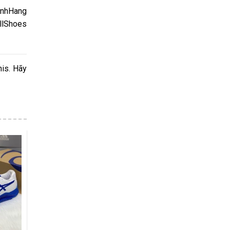
inhHang
llShoes
nis. Hãy