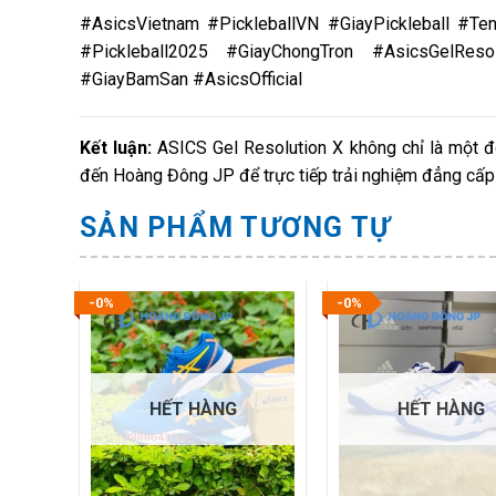
#AsicsVietnam #PickleballVN #GiayPickleball #Te
#Pickleball2025 #GiayChongTron #AsicsGelResol
#GiayBamSan #AsicsOfficial
Kết luận:
ASICS Gel Resolution X không chỉ là một đôi
đến Hoàng Đông JP để trực tiếp trải nghiệm đẳng cấp
SẢN PHẨM TƯƠNG TỰ
-0%
-0%
HẾT HÀNG
HẾT HÀNG