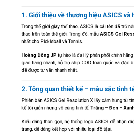
1. Giới thiệu về thương hiệu ASICS v
Trong thế giới giày thể thao, ASICS là cái tên đã trở
thao trên toàn thế giới. Trong đó, mẫu
ASICS Gel Reso
nhất cho Pickleball và Tennis.
Hoàng Đông JP
tự hào là đại lý phân phối chính hãng
giao hàng nhanh, hỗ trợ ship COD toàn quốc và đặc biệ
để được tư vấn nhanh nhất.
2. Tông quan thiết kế – màu sắc tinh t
Phiên bản ASICS Gel Resolution X lấy cảm hứng từ tí
kế tôi giản nhưng vô cùng tinh tế:
Trắng – Đen – Xan
Kiểu dáng thon gọn, hệ thống logo ASICS dễ nhận diện
trang, dễ dàng kết hợp với nhiều loại đồ tậai.