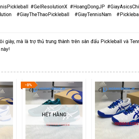
nnisPickleball #GelResolutionX #HoangDongJP #GiayAsicsCh
ution #GiayTheThaoPickleball #GiayTennisNam #Pickleba
 giày, mà là trợ thủ trung thành trên sân đấu Pickleball và Ten
 này!
-0%
HẾT HÀNG