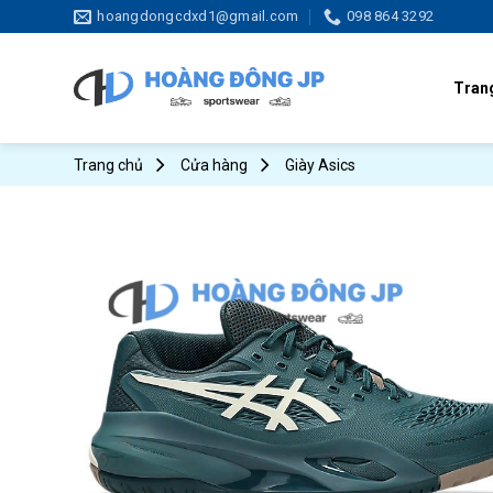
Skip
hoangdongcdxd1@gmail.com
098 864 3292
to
content
Tran
Trang chủ
Cửa hàng
Giày Asics