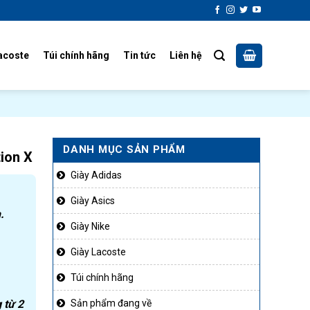
acoste
Túi chính hãng
Tin tức
Liên hệ
DANH MỤC SẢN PHẨM
tion X
Giày Adidas
Giày Asics
.
Giày Nike
Giày Lacoste
Túi chính hãng
 từ 2
Sản phẩm đang về