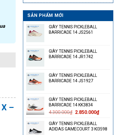
SẢN PHẨM MỚI
qua
GIÀY TENNIS PICKLEBALL
BARRICADE 14 JS2561
GIÀY TENNIS PICKLEBALL
BARRICADE 14 JR1742
GIÀY TENNIS PICKLEBALL
BARRICADE 14 JS1927
GIÀY TENNIS PICKLEBALL
BARRICADE 14 KK3834
 X –
Giá
Giá
4.300.000
₫
2.850.000
₫
gốc
hiện
GIÀY TENNIS PICKLEBALL
là:
tại
ADIDAS GAMECOURT 3 KI3598
4.300.000₫.
là: