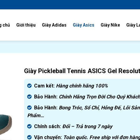
g chủ
Giới thiệu
Giày Adidas
Giày Asics
Giày Nike
Giày L
Giày Pickleball Tennis ASICS Gel Resolu
Cam kết:
Hàng chính hãng
100%
Bảo Hành:
Chính Hãng Trọn Đời Cho Quý Khách
Bảo Hành:
Bong Tróc, Sổ Chỉ, Hỏng Đế, Lỗi Sản
Phẩm…
Chính sách:
Đ
ổi – Trả trong 7 ngày
Vận chuyển:
Toàn quốc. Free ship với đơn hàng