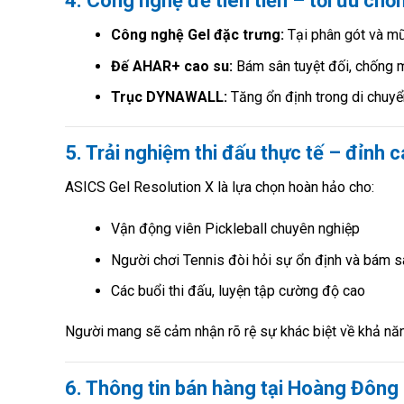
4. Công nghệ đế tiên tiến – tối ưu chố
Công nghệ Gel đặc trưng:
Tại phân gót và mũ
Đế AHAR+ cao su:
Bám sân tuyệt đối, chống m
Trục DYNAWALL:
Tăng ổn định trong di chuyển
5. Trải nghiệm thi đấu thực tế – đỉnh 
ASICS Gel Resolution X là lựa chọn hoàn hảo cho:
Vận động viên Pickleball chuyên nghiệp
Người chơi Tennis đòi hỏi sự ổn định và bám s
Các buổi thi đấu, luyện tập cường độ cao
Người mang sẽ cảm nhận rõ rệ sự khác biệt về khả năn
6. Thông tin bán hàng tại Hoàng Đông