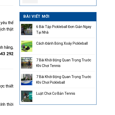
2.850.000₫.
BÀI VIẾT MỚI
 yêu thể
6 Bài Tập Pickleball Đơn Giản Ngay
ịch thật
Tại Nhà
Cách Đánh Bóng Xoáy Pickleball
nh hãng,
643 292
7 Bài Khởi Động Quan Trọng Trước
Khi Chơi Tennis
7 Bài Khởi Động Quan Trọng Trước
Khi Chơi Pickleball
ợc thiết
Luật Chơi Cơ Bản Tennis
ính thời