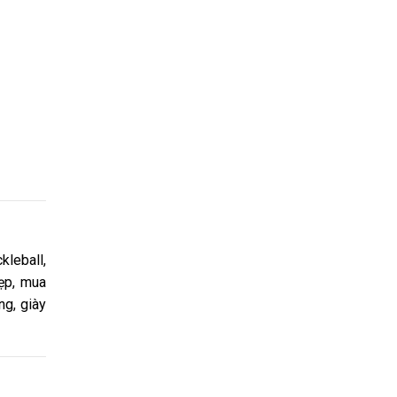
kleball,
đẹp, mua
ng, giày