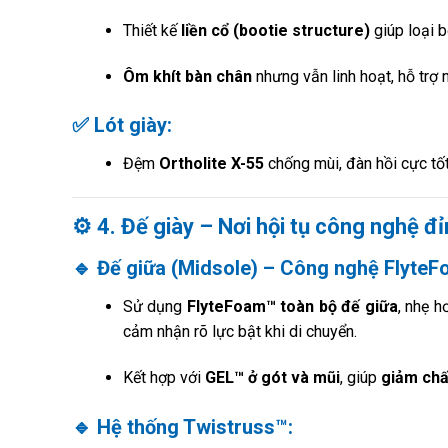
Thiết kế
liền cổ (bootie structure)
giúp loại b
Ôm khít bàn chân
nhưng vẫn linh hoạt, hỗ trợ 
✅
Lót giày
:
Đệm
Ortholite X-55
chống mùi, đàn hồi cực tốt
⚙️
4. Đế giày – Nơi hội tụ công nghệ đ
🔹
Đế giữa (Midsole)
– Công nghệ FlyteF
Sử dụng
FlyteFoam™ toàn bộ đế giữa
, nhẹ 
cảm nhận rõ lực bật khi di chuyển.
Kết hợp với
GEL™ ở gót và mũi
, giúp
giảm chấ
🔹
Hệ thống Twistruss™
: