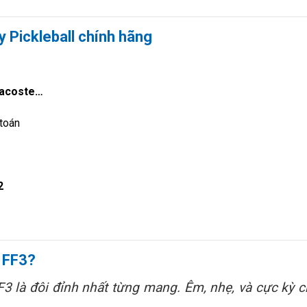
 Pickleball chính hãng
 Lacoste…
 toán
2
t FF3?
F3 là đôi đỉnh nhất từng mang. Êm, nhẹ, và cực kỳ 