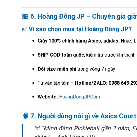
🏪
6. Hoàng Đông JP – Chuyên gia giày
✅ Vì sao chọn mua tại
Hoàng Đông JP
?
Giày 100% chính hãng Asics, adidas, Nike,
SHIP COD toàn quốc
, kiểm tra trước khi thanh
Đổi size miễn phí
trong vòng 7 ngày
Tư vấn tận tâm –
Hotline/ZALO: 0988 643 29
Website:
HoangDongJP.Com
🧠
7. Người dùng nói gì về Asics Cour
💬
“Mình đánh Pickleball gần 3 năm, F