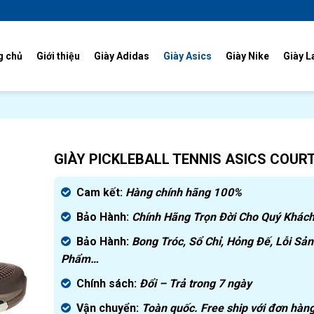
g chủ
Giới thiệu
Giày Adidas
Giày Asics
Giày Nike
Giày L
GIÀY PICKLEBALL TENNIS ASICS COURT
Cam kết:
Hàng chính hãng
100%
Bảo Hành:
Chính Hãng Trọn Đời Cho Quý Khách
Bảo Hành:
Bong Tróc, Sổ Chỉ, Hỏng Đế, Lỗi Sản
Phẩm…
Chính sách:
Đ
ổi – Trả trong 7 ngày
Vận chuyển:
Toàn quốc. Free ship với đơn hàng