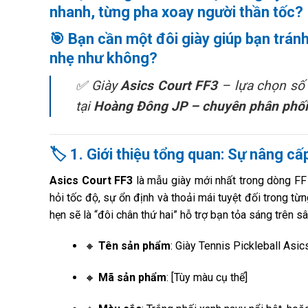
nhanh, từng pha xoay người thần tốc?
🎯 Bạn cần một đôi giày giúp bạn
trán
nhẹ như không?
✅ Giày
Asics Court FF3
– lựa chọn số 
tại
Hoàng Đông JP – chuyên phân phối g
🏷️
1. Giới thiệu tổng quan: Sự nâng cấ
Asics Court FF3
là mẫu giày mới nhất trong dòng FF n
hỏi tốc độ, sự ổn định và thoải mái tuyệt đối trong t
hẹn sẽ là “đôi chân thứ hai” hỗ trợ bạn tỏa sáng trên sâ
🔸
Tên sản phẩm
: Giày Tennis Pickleball Asic
🔸
Mã sản phẩm
: [Tùy màu cụ thể]