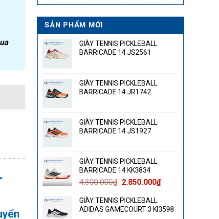
SẢN PHẨM MỚI
qua
GIÀY TENNIS PICKLEBALL
BARRICADE 14 JS2561
GIÀY TENNIS PICKLEBALL
BARRICADE 14 JR1742
GIÀY TENNIS PICKLEBALL
BARRICADE 14 JS1927
GIÀY TENNIS PICKLEBALL
BARRICADE 14 KK3834
L
Giá
Giá
4.300.000
₫
2.850.000
₫
gốc
hiện
GIÀY TENNIS PICKLEBALL
là:
tại
ADIDAS GAMECOURT 3 KI3598
uyển
4.300.000₫.
là: