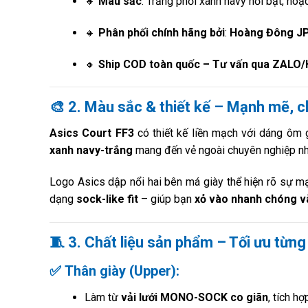
🔸
Màu sắc
: Trắng phối xanh navy nổi bật, hoặ
🔸
Phân phối chính hãng bởi
:
Hoàng Đông J
🔸
Ship COD toàn quốc – Tư vấn qua ZALO
🎨
2. Màu sắc & thiết kế – Mạnh mẽ, c
Asics Court FF3
có thiết kế liền mạch với dáng ôm 
xanh navy-trắng
mang đến vẻ ngoài chuyên nghiệp nh
Logo Asics dập nổi hai bên má giày thể hiện rõ sự mạn
dạng
sock-like fit
– giúp bạn
xỏ vào nhanh chóng v
🧵
3. Chất liệu sản phẩm – Tối ưu từn
✅
Thân giày (Upper)
:
Làm từ
vải lưới MONO-SOCK co giãn
, tích h