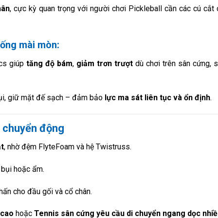
hân
, cực kỳ quan trọng với người chơi Pickleball cần các cú cắt
ống mài mòn:
ics giúp
tăng độ bám
,
giảm trơn trượt
dù chơi trên sân cứng, 
bụi, giữ mặt đế sạch – đảm bảo
lực ma sát liên tục và ổn định
.
ạn chuyển động
ạt
, nhờ đệm FlyteFoam và hệ Twistruss.
n bụi hoặc ẩm.
chấn cho đầu gối và cổ chân.
 cao
hoặc
Tennis sân cứng yêu cầu di chuyển ngang dọc nhiề