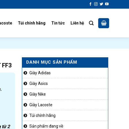
acoste
Túi chính hãng
Tin tức
Liên hệ
DANH MỤC SẢN PHẨM
 FF3
Giày Adidas
Giày Asics
.
Giày Nike
Giày Lacoste
Túi chính hãng
 từ 2
Sản phẩm đang về