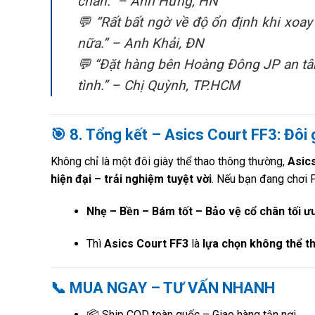
chân.”
– Anh Hưng, HN
💬
“Rất bất ngờ về độ ổn định khi xoay
nữa.”
– Anh Khải, ĐN
💬
“Đặt hàng bên Hoàng Đông JP an tâm
tình.”
– Chị Quỳnh, TP.HCM
🎯
8. Tổng kết – Asics Court FF3: Đôi 
Không chỉ là một đôi giày thể thao thông thường,
Asic
hiện đại – trải nghiệm tuyệt vời
. Nếu bạn đang chơi 
Nhẹ – Bền – Bám tốt – Bảo vệ cổ chân tối ư
Thì
Asics Court FF3
là
lựa chọn không thể t
📞
MUA NGAY – TƯ VẤN NHANH
📦 Ship COD toàn quốc – Giao hàng tận nơi