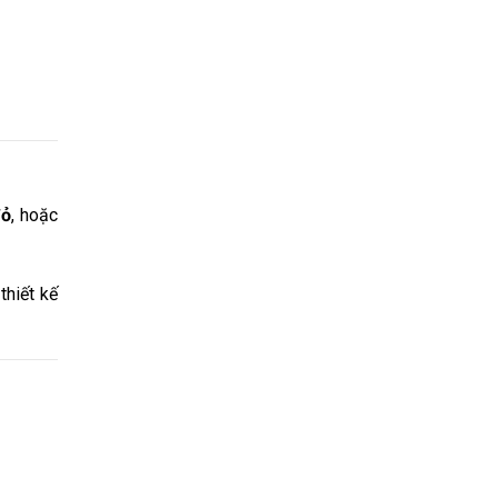
đỏ
, hoặc
thiết kế