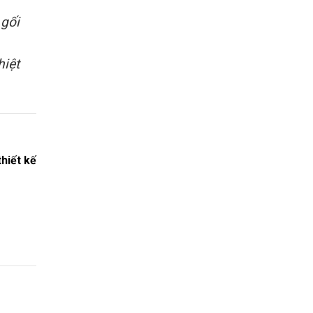
 gối
hiệt
thiết kế