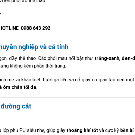
c đen phối đỏ thể thao
P
/HOTLINE
:
0988 643 292
huyên nghiệp và cá tính
gọn, đầy thể thao. Các phối màu nổi bật như
trắng-xanh
,
đen-
ưng không kém phần thời trang.
h mẽ và khác biệt. Lưỡi gà liền và cổ giày co giãn tạo nên một 
à ôm chân tối đa
.
g đường cắt
ợp lớp phủ PU siêu nhẹ, giúp giày
thoáng khí tốt
và cực kỳ
bền bỉ
.