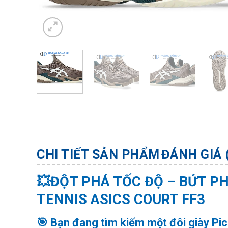
CHI TIẾT SẢN PHẨM
ĐÁNH GIÁ 
💥ĐỘT PHÁ TỐC ĐỘ – BỨT P
TENNIS ASICS COURT FF3
🎯 Bạn đang tìm kiếm một đôi giày
Pic