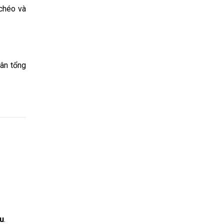
 chéo và
sân tổng
u
.