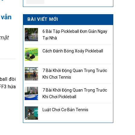
2.850.000₫.
vẫn
BÀI VIẾT MỚI
6 Bài Tập Pickleball Đơn Giản Ngay
 mặt
Tại Nhà
Cách Đánh Bóng Xoáy Pickleball
7 Bài Khởi Động Quan Trọng Trước
Khi Chơi Tennis
ball đòi
 FF3 hứa
7 Bài Khởi Động Quan Trọng Trước
Khi Chơi Pickleball
Luật Chơi Cơ Bản Tennis