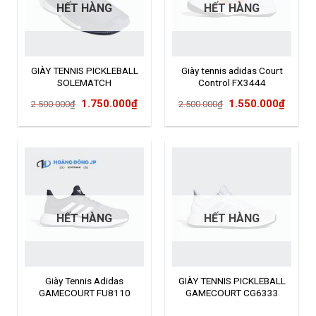
HẾT HÀNG
HẾT HÀNG
GIÀY TENNIS PICKLEBALL
Giày tennis adidas Court
SOLEMATCH
Control FX3444
BOUNCE EE9562
Giá
Giá
Giá
Giá
1.750.000
₫
1.550.000
₫
2.500.000
₫
2.500.000
₫
gốc
hiện
gốc
hiện
là:
tại
là:
tại
2.500.000₫.
là:
2.500.000₫.
là:
1.750.000₫.
1.550
HẾT HÀNG
HẾT HÀNG
Giày Tennis Adidas
GIÀY TENNIS PICKLEBALL
GAMECOURT FU8110
GAMECOURT CG6333