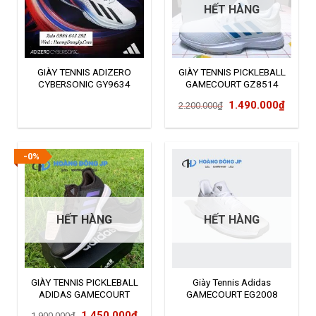
HẾT HÀNG
GIÀY TENNIS ADIZERO
GIÀY TENNIS PICKLEBALL
CYBERSONIC GY9634
GAMECOURT GZ8514
Giá
Giá
1.490.000
₫
2.200.000
₫
gốc
hiện
là:
tại
2.200.000₫.
là:
-0%
1.490
HẾT HÀNG
HẾT HÀNG
GIÀY TENNIS PICKLEBALL
Giày Tennis Adidas
ADIDAS GAMECOURT
GAMECOURT EG2008
FX1553
Giá
Giá
1.450.000
₫
1.900.000
₫