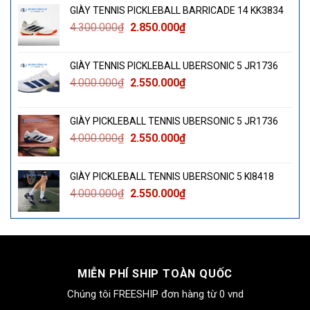
GIÀY TENNIS PICKLEBALL BARRICADE 14 KK3834
Giá
Giá
4.300.000
₫
2.850.000
₫
gốc
hiện
là:
tại
GIÀY TENNIS PICKLEBALL UBERSONIC 5 JR1736
4.300.000₫.
là:
Giá
Giá
4.000.000
₫
2.550.000
₫
2.850.000₫.
gốc
hiện
là:
tại
GIÀY PICKLEBALL TENNIS UBERSONIC 5 JR1736
4.000.000₫.
là:
Giá
Giá
4.000.000
₫
2.550.000
₫
2.550.000₫.
gốc
hiện
là:
tại
GIÀY PICKLEBALL TENNIS UBERSONIC 5 KI8418
4.000.000₫.
là:
Giá
Giá
4.000.000
₫
2.550.000
₫
2.550.000₫.
gốc
hiện
là:
tại
4.000.000₫.
là:
2.550.000₫.
MIỄN PHÍ SHIP TOÀN QUỐC
Chúng tôi FREESHIP đơn hàng từ 0 vnd