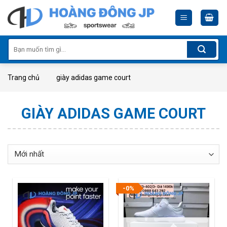
Skip
to
content
Tìm
kiếm:
Trang chủ
giày adidas game court
GIÀY ADIDAS GAME COURT
-0%