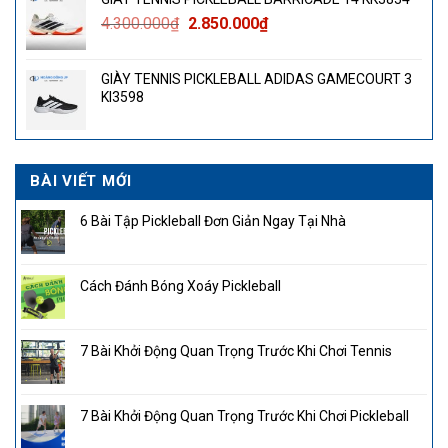
Giá
Giá
4.300.000
₫
2.850.000
₫
gốc
hiện
là:
tại
GIÀY TENNIS PICKLEBALL ADIDAS GAMECOURT 3
4.300.000₫.
là:
KI3598
2.850.000₫.
BÀI VIẾT MỚI
6 Bài Tập Pickleball Đơn Giản Ngay Tại Nhà
Cách Đánh Bóng Xoáy Pickleball
7 Bài Khởi Động Quan Trọng Trước Khi Chơi Tennis
7 Bài Khởi Động Quan Trọng Trước Khi Chơi Pickleball