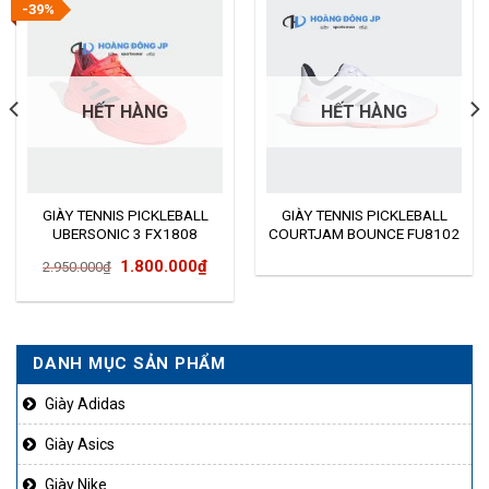
-39%
HẾT HÀNG
HẾT HÀNG
GIÀY TENNIS PICKLEBALL
GIÀY TENNIS PICKLEBALL
UBERSONIC 3 FX1808
COURTJAM BOUNCE FU8102
Giá
Giá
1.800.000
₫
2.950.000
₫
gốc
hiện
là:
tại
2.950.000₫.
là:
DANH MỤC SẢN PHẨM
1.800.000₫.
Giày Adidas
Giày Asics
Giày Nike