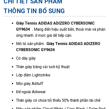
CHI TIẾT SẢN PHẨM
THÔNG TIN BỔ SUNG
Giày Tennis ADIDAS ADIZERO CYBERSONIC
GY9634 .
Mang đến hiệu suất bền, thoải mái và phản
ứng nhanh. ở mức giá dễ tiếp cận.
Mô tả sản phẩm :
Giày Tennis ADIDAS ADIZERO
CYBERSONIC GY9634
Có dây giày
Thân giày bằng vải lưới kỹ thuật
Lớp đệm Lightstrike
Mũi giày Adituff
Đế ngoài Adiwear
Thân giày có chứa tối thiểu 50% thành phần tái chế
Màu sản phẩm: Cloud White / Core Black / Solar Red