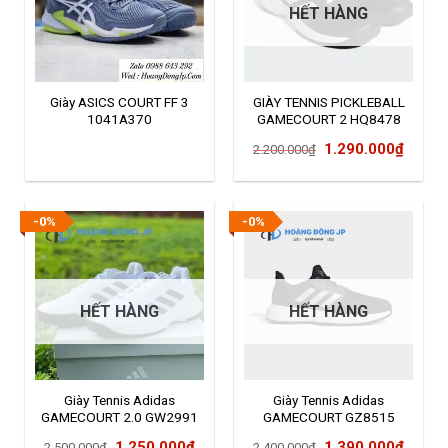
HẾT HÀNG
Giày ASICS COURT FF 3
GIÀY TENNIS PICKLEBALL
1041A370
GAMECOURT 2 HQ8478
Giá
Giá
1.290.000
₫
2.200.000
₫
gốc
hiện
là:
tại
2.200.000₫.
là:
-0%
-0%
1.290
HẾT HÀNG
HẾT HÀNG
Giày Tennis Adidas
Giày Tennis Adidas
GAMECOURT 2.0 GW2991
GAMECOURT GZ8515
Giá
Giá
Giá
Giá
1.250.000
₫
1.390.000
₫
2.500.000
₫
2.400.000
₫