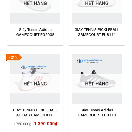
HẾT HÀNG
HẾT HÀNG
Giày Tennis Adidas
GIÀY TENNIS PICKLEBALL
GAMECOURT EG2008
GAMECOURT FU8111
-21%
HẾT HÀNG
HẾT HÀNG
GIÀY TENNIS PICKLEBALL
Giày Tennis Adidas
ADIDAS GAMECOURT
GAMECOURT FU8110
EG2006
Giá
Giá
1.390.000
₫
1.750.000
₫
gốc
hiện