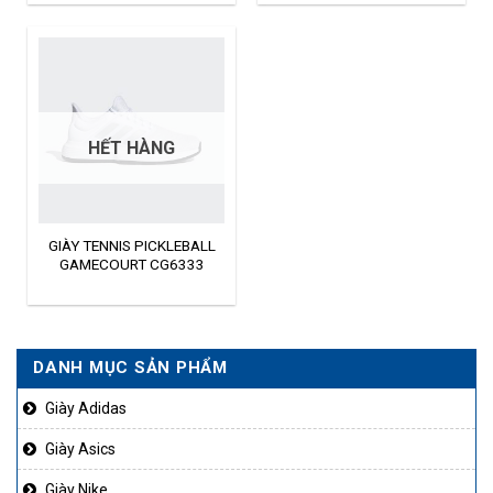
là:
tại
1.750.000₫.
là:
1.390.000₫.
HẾT HÀNG
GIÀY TENNIS PICKLEBALL
GAMECOURT CG6333
DANH MỤC SẢN PHẨM
Giày Adidas
Giày Asics
Giày Nike