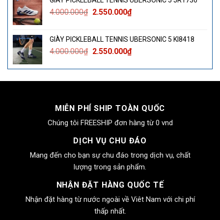
GIÀY PICKLEBALL TENNIS UBERSONIC 5 JR1736
4.000.000₫.
là:
Giá
Giá
4.000.000
₫
2.550.000
₫
2.550.000₫.
gốc
hiện
là:
tại
GIÀY PICKLEBALL TENNIS UBERSONIC 5 KI8418
4.000.000₫.
là:
Giá
Giá
4.000.000
₫
2.550.000
₫
2.550.000₫.
gốc
hiện
là:
tại
4.000.000₫.
là:
2.550.000₫.
MIỄN PHÍ SHIP TOÀN QUỐC
Chúng tôi FREESHIP đơn hàng từ 0 vnd
DỊCH VỤ CHU ĐÁO
Mang đến cho bạn sự chu đáo trong dịch vụ, chất
lượng trong sản phẩm.
NHẬN ĐẶT HÀNG QUỐC TẾ
Nhận đặt hàng từ nước ngoài về Viêt Nam với chi phí
thấp nhất.