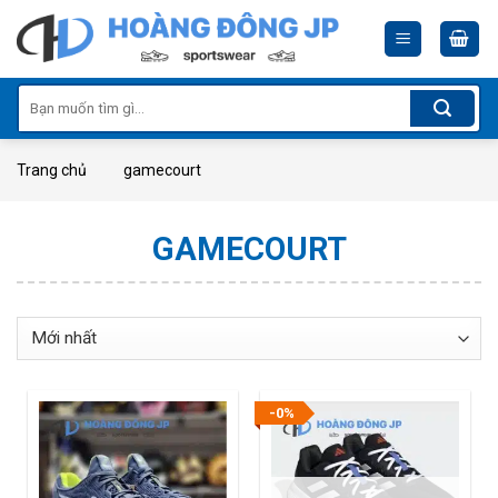
Skip
to
content
Tìm
kiếm:
Trang chủ
gamecourt
GAMECOURT
-0%