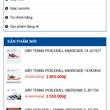
Giày Lacoste
Túi chính hãng
Sản phẩm đang về
SẢN PHẨM MỚI
GIÀY TENNIS PICKLEBALL BARRICADE 14 JS1927
GIÀY TENNIS PICKLEBALL BARRICADE 14 KK3834
Giá
Giá
4.300.000
₫
2.850.000
₫
gốc
hiện
là:
tại
GIÀY TENNIS PICKLEBALL UBERSONIC 5 JR1736
4.300.000₫.
là:
Giá
Giá
4.000.000
₫
2.550.000
₫
2.850.000₫.
gốc
hiện
là:
tại