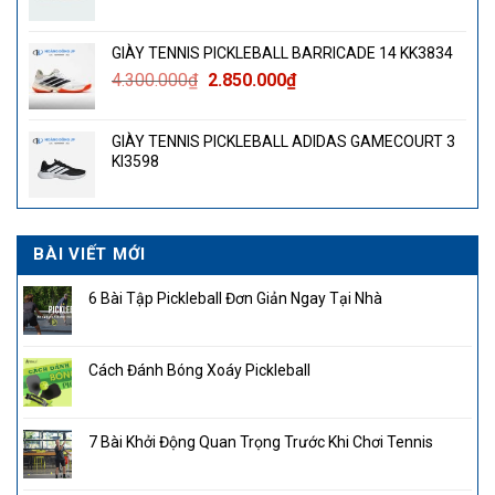
GIÀY TENNIS PICKLEBALL BARRICADE 14 KK3834
Giá
Giá
4.300.000
₫
2.850.000
₫
gốc
hiện
là:
tại
GIÀY TENNIS PICKLEBALL ADIDAS GAMECOURT 3
4.300.000₫.
là:
KI3598
2.850.000₫.
BÀI VIẾT MỚI
6 Bài Tập Pickleball Đơn Giản Ngay Tại Nhà
Cách Đánh Bóng Xoáy Pickleball
7 Bài Khởi Động Quan Trọng Trước Khi Chơi Tennis