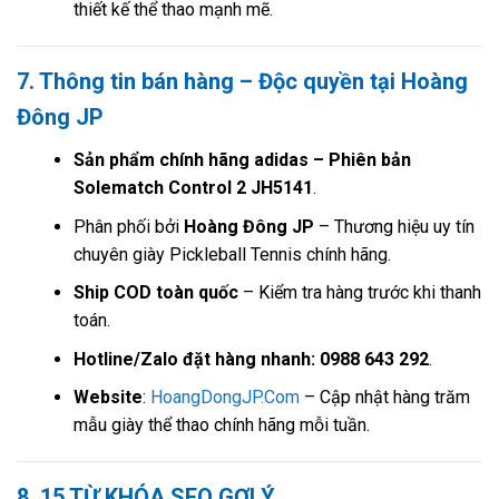
thiết kế thể thao mạnh mẽ.
7. Thông tin bán hàng – Độc quyền tại Hoàng
Đông JP
Sản phẩm chính hãng adidas – Phiên bản
Solematch Control 2 JH5141
.
Phân phối bởi
Hoàng Đông JP
– Thương hiệu uy tín
chuyên giày Pickleball Tennis chính hãng.
Ship COD toàn quốc
– Kiểm tra hàng trước khi thanh
toán.
Hotline/Zalo đặt hàng nhanh: 0988 643 292
.
Website
:
HoangDongJP.Com
– Cập nhật hàng trăm
mẫu giày thể thao chính hãng mỗi tuần.
8. 15 TỪ KHÓA SEO GỢI Ý