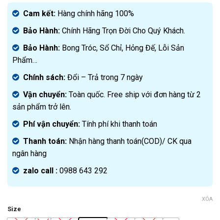
gốc
Giá
là:
hiện
Cam kết:
Hàng chính hãng 100%
4.000.000₫.
tại
Bảo Hành:
Chính Hãng Trọn Đời Cho Quý Khách.
là:
2.199.000₫.
Bảo Hành:
Bong Tróc, Sổ Chỉ, Hỏng Đế, Lỗi Sản
Phẩm…
Chính sách:
Đ
ổi – Trả trong 7 ngày
Vận chuyển:
Toàn quốc. Free ship với đơn hàng từ 2
sản phẩm trở lên.
Phí vận chuyển:
Tính phí khi thanh toán
Thanh toán:
Nhận hàng thanh toán(COD)/ CK qua
ngân hàng
zalo call :
0988 643 292
XÓA
Size