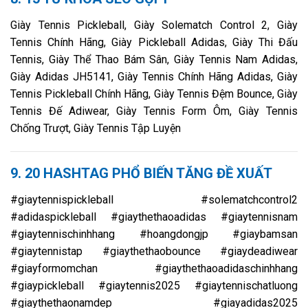
Giày Tennis Pickleball, Giày Solematch Control 2, Giày
Tennis Chính Hãng, Giày Pickleball Adidas, Giày Thi Đấu
Tennis, Giày Thể Thao Bám Sân, Giày Tennis Nam Adidas,
Giày Adidas JH5141, Giày Tennis Chính Hãng Adidas, Giày
Tennis Pickleball Chính Hãng, Giày Tennis Đệm Bounce, Giày
Tennis Đế Adiwear, Giày Tennis Form Ôm, Giày Tennis
Chống Trượt, Giày Tennis Tập Luyện
9. 20 HASHTAG PHỔ BIẾN TĂNG ĐỀ XUẤT
#giaytennispickleball #solematchcontrol2
#adidaspickleball #giaythethaoadidas #giaytennisnam
#giaytennischinhhang #hoangdongjp #giaybamsan
#giaytennistap #giaythethaobounce #giaydeadiwear
#giayformomchan #giaythethaoadidaschinhhang
#giaypickleball #giaytennis2025 #giaytennischatluong
#giaythethaonamdep #giayadidas2025