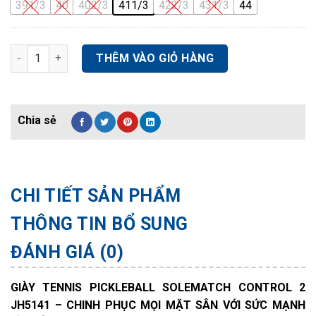
391/3
40
402/3
411/3
422/3
431/3
44
GIÀY TENNIS PICKLEBALL SOLEMATCH CONTROL 2 JH5141 số 
THÊM VÀO GIỎ HÀNG
CHI TIẾT SẢN PHẨM
THÔNG TIN BỔ SUNG
ĐÁNH GIÁ (0)
GIÀY TENNIS PICKLEBALL SOLEMATCH CONTROL 2
JH5141 – CHINH PHỤC MỌI MẶT SÂN VỚI SỨC MẠNH