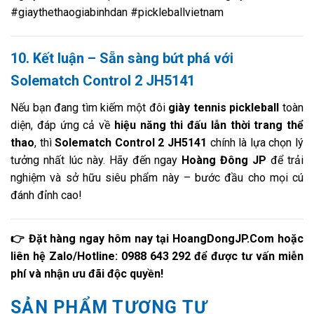
#giaythethaogiabinhdan #pickleballvietnam
10. Kết luận – Sẵn sàng bứt phá với
Solematch Control 2 JH5141
Nếu bạn đang tìm kiếm một đôi
giày tennis pickleball
toàn
diện, đáp ứng cả về
hiệu năng thi đấu lẫn thời trang thể
thao
, thì
Solematch Control 2 JH5141
chính là lựa chọn lý
tưởng nhất lúc này. Hãy đến ngay
Hoàng Đông JP
để trải
nghiệm và sở hữu siêu phẩm này – bước đầu cho mọi cú
đánh đỉnh cao!
👉 Đặt hàng ngay hôm nay tại HoangDongJP.Com hoặc
liên hệ Zalo/Hotline: 0988 643 292 để được tư vấn miễn
phí và nhận ưu đãi độc quyền!
SẢN PHẨM TƯƠNG TỰ