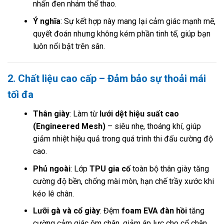
nhấn đen nhám thể thao.
Ý nghĩa
: Sự kết hợp này mang lại cảm giác mạnh mẽ,
quyết đoán nhưng không kém phần tinh tế, giúp bạn
luôn nổi bật trên sân.
2. Chất liệu cao cấp – Đảm bảo sự thoải mái
tối đa
Thân giày
: Làm từ
lưới dệt hiệu suất cao
(Engineered Mesh)
– siêu nhẹ, thoáng khí, giúp
giảm nhiệt hiệu quả trong quá trình thi đấu cường độ
cao.
Phủ ngoài
: Lớp
TPU gia cố
toàn bộ thân giày tăng
cường độ bền, chống mài mòn, hạn chế trầy xước khi
kéo lê chân.
Lưỡi gà và cổ giày
: Đệm
foam EVA đàn hồi
tăng
cường cảm giác ôm chân, giảm áp lực cho cổ chân