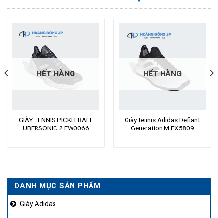
HẾT HÀNG
HẾT HÀNG
GIÀY TENNIS PICKLEBALL
Giày tennis Adidas Defiant
UBERSONIC 2 FW0066
Generation M FX5809
DANH MỤC SẢN PHẨM
00.000₫.
Giày Adidas