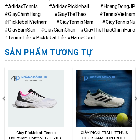
#AdidasTennis #AdidasPickleball #HoangDongJP
#GiayChinhHang #GiayTheThao #TennisVietnam
#PickleballVietnam #GiayTennisNam #GiayTennisNu
#GiayBamSan #GiayGiamChan #GiayTheThaoChinhHang
#TennisLife #PickleballLife #GameCourt
SẢN PHẨM TƯƠNG TỰ
Giày Pickleball Tennis
GIÀY PICKLEBALL TENNIS
CourtJam Control 3 JH5136
COURTJAM CONTROL 3