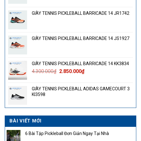
GIÀY TENNIS PICKLEBALL BARRICADE 14 JR1742
GIÀY TENNIS PICKLEBALL BARRICADE 14 JS1927
GIÀY TENNIS PICKLEBALL BARRICADE 14 KK3834
Giá
Giá
4.300.000
₫
2.850.000
₫
gốc
hiện
là:
tại
GIÀY TENNIS PICKLEBALL ADIDAS GAMECOURT 3
4.300.000₫.
là:
KI3598
2.850.000₫.
BÀI VIẾT MỚI
6 Bài Tập Pickleball Đơn Giản Ngay Tại Nhà