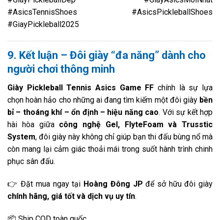
#AsicsTennisShoes #AsicsPickleballShoes
#GiayPickleball2025
9. Kết luận – Đôi giày “đa năng” dành cho
người chơi thông minh
Giày Pickleball Tennis Asics Game FF
chính là sự lựa
chọn hoàn hảo cho những ai đang tìm kiếm một đôi giày
bền
bỉ – thoáng khí – ổn định – hiệu năng cao
. Với sự kết hợp
hài hòa giữa
công nghệ Gel, FlyteFoam và Trusstic
System
, đôi giày này không chỉ giúp bạn thi đấu bùng nổ mà
còn mang lại cảm giác thoải mái trong suốt hành trình chinh
phục sân đấu.
👉 Đặt mua ngay tại
Hoàng Đông JP
để sở hữu đôi giày
chính hãng, giá tốt và dịch vụ uy tín
.
📦 Ship COD toàn quốc