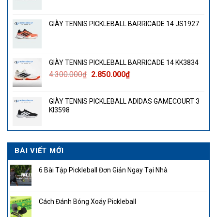
GIÀY TENNIS PICKLEBALL BARRICADE 14 JS1927
GIÀY TENNIS PICKLEBALL BARRICADE 14 KK3834
Giá
Giá
4.300.000
₫
2.850.000
₫
gốc
hiện
là:
tại
GIÀY TENNIS PICKLEBALL ADIDAS GAMECOURT 3
4.300.000₫.
là:
KI3598
2.850.000₫.
BÀI VIẾT MỚI
6 Bài Tập Pickleball Đơn Giản Ngay Tại Nhà
Cách Đánh Bóng Xoáy Pickleball