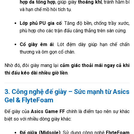
hợp da tổng hợp
, giúp giày
thoáng khí
, tránh hầm bí
và hạn chế mồ hôi tích tụ.
Lớp phủ PU gia cố
: Tăng độ bền, chống trầy xước,
phù hợp cho các trận đấu căng thẳng trên sân cứng.
Cổ giày êm ái
: Lót đệm dày giúp hạn chế chấn
thương và ôm gọn cổ chân.
Nhờ đó, đôi giày mang lại
cảm giác thoải mái ngay cả khi
thi đấu kéo dài nhiều giờ liền
.
3. Công nghệ đế giày – Sức mạnh từ Asics
Gel & FlyteFoam
Đế giày của
Asics Game FF
chính là điểm tạo nên sự khác
biệt so với nhiều dòng giày khác:
Đế giữa (Midsole)
: Sử dụng công nghệ
FlyteFoam