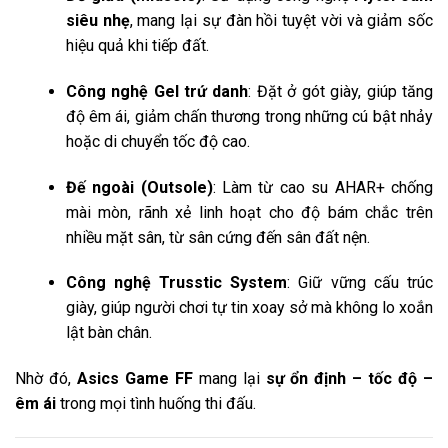
siêu nhẹ
, mang lại sự đàn hồi tuyệt vời và giảm sốc
hiệu quả khi tiếp đất.
Công nghệ Gel trứ danh
: Đặt ở gót giày, giúp tăng
độ êm ái, giảm chấn thương trong những cú bật nhảy
hoặc di chuyển tốc độ cao.
Đế ngoài (Outsole)
: Làm từ cao su AHAR+ chống
mài mòn, rãnh xẻ linh hoạt cho độ bám chắc trên
nhiều mặt sân, từ sân cứng đến sân đất nện.
Công nghệ Trusstic System
: Giữ vững cấu trúc
giày, giúp người chơi tự tin xoay sở mà không lo xoắn
lật bàn chân.
Nhờ đó,
Asics Game FF
mang lại
sự ổn định – tốc độ –
êm ái
trong mọi tình huống thi đấu.