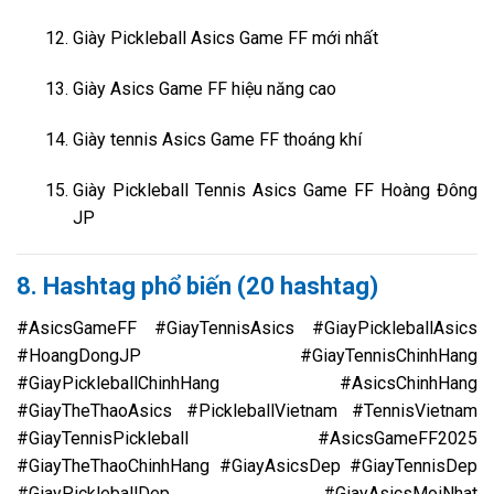
Giày Pickleball Asics Game FF mới nhất
Giày Asics Game FF hiệu năng cao
Giày tennis Asics Game FF thoáng khí
Giày Pickleball Tennis Asics Game FF Hoàng Đông
JP
8. Hashtag phổ biến (20 hashtag)
#AsicsGameFF #GiayTennisAsics #GiayPickleballAsics
#HoangDongJP #GiayTennisChinhHang
#GiayPickleballChinhHang #AsicsChinhHang
#GiayTheThaoAsics #PickleballVietnam #TennisVietnam
#GiayTennisPickleball #AsicsGameFF2025
#GiayTheThaoChinhHang #GiayAsicsDep #GiayTennisDep
#GiayPickleballDep #GiayAsicsMoiNhat