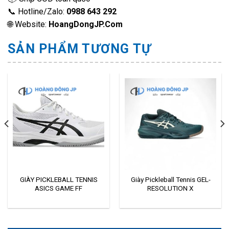
📞 Hotline/Zalo:
0988 643 292
🌐 Website:
HoangDongJP.Com
SẢN PHẨM TƯƠNG TỰ
GIÀY PICKLEBALL TENNIS
Giày Pickleball Tennis GEL-
ASICS GAME FF
RESOLUTION X