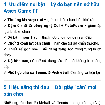
4. Ưu điểm nổi bật – Lý do bạn nên sở hữu
Asics Game FF
✔
Thoáng khí vượt trội
– giữ cho bàn chân luôn khô ráo.
✔
Đệm êm ái từ công nghệ Gel + FlyteFoam
– giảm áp
lực lên bàn chân.
✔
Độ bám hoàn hảo
– thích hợp cho mọi loại sân đấu.
✔
Chống xoắn lật bàn chân
– hạn chế tối đa chấn thương.
✔
Thiết kế gọn nhẹ – dễ dàng tăng tốc
trong từng bước
chạy.
✔
Độ bền cao
, có thể sử dụng lâu dài mà không lo xuống
cấp.
✔
Phù hợp cho cả Tennis & Pickleball
, đa năng và tiện lợi.
5. Hiệu năng thi đấu – Đôi giày “cân” mọi
sân chơi
Nhiều người chơi Pickleball và Tennis phong trào tại Việt