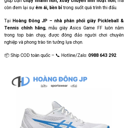
giúp bạn
chạy nhanh hơn, xoay chuyển linh hoạt hơn
, mà
còn đem lại sự
êm ái, bền bỉ
trong suốt quá trình thi đấu.
Tại
Hoàng Đông JP – nhà phân phối giày Pickleball &
Tennis chính hãng
, mẫu giày Asics Game FF luôn nằm
trong top bán chạy, được đông đảo người chơi chuyên
nghiệp và phong trào tin tưởng lựa chọn.
📦 Ship COD toàn quốc – 📞 Hotline/Zalo:
0988 643 292